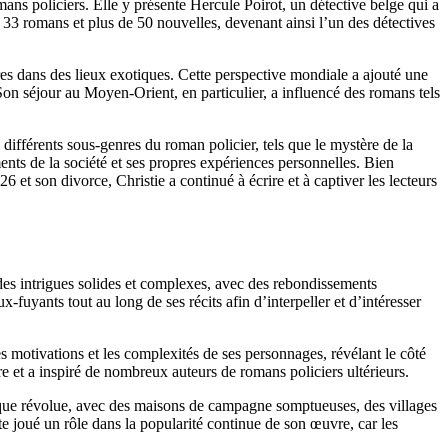
mans policiers. Elle y présente Hercule Poirot, un détective belge qui a
ns 33 romans et plus de 50 nouvelles, devenant ainsi l’un des détectives
res dans des lieux exotiques. Cette perspective mondiale a ajouté une
Son séjour au Moyen-Orient, en particulier, a influencé des romans tels
différents sous-genres du roman policier, tels que le mystère de la
ents de la société et ses propres expériences personnelles. Bien
6 et son divorce, Christie a continué à écrire et à captiver les lecteurs
 des intrigues solides et complexes, avec des rebondissements
ux-fuyants tout au long de ses récits afin d’interpeller et d’intéresser
es motivations et les complexités de ses personnages, révélant le côté
 et a inspiré de nombreux auteurs de romans policiers ultérieurs.
époque révolue, avec des maisons de campagne somptueuses, des villages
te joué un rôle dans la popularité continue de son œuvre, car les