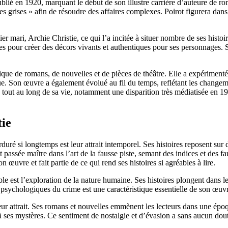
publié en 1920, marquant le début de son illustre carrière d’auteure de ro
lules grises » afin de résoudre des affaires complexes. Poirot figurera da
 mari, Archie Christie, ce qui l’a incitée à situer nombre de ses histoi
es pour créer des décors vivants et authentiques pour ses personnages. 
que de romans, de nouvelles et de pièces de théâtre. Elle a expérimenté 
ue. Son œuvre a également évolué au fil du temps, reflétant les changem
s tout au long de sa vie, notamment une disparition très médiatisée en 192
tie
duré si longtemps est leur attrait intemporel. Ses histoires reposent sur
it passée maître dans l’art de la fausse piste, semant des indices et des fa
n œuvre et fait partie de ce qui rend ses histoires si agréables à lire.
ble est l’exploration de la nature humaine. Ses histoires plongent dans l
sychologiques du crime est une caractéristique essentielle de son œuvre
à leur attrait. Ses romans et nouvelles emmènent les lecteurs dans une 
 à ses mystères. Ce sentiment de nostalgie et d’évasion a sans aucun dou