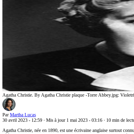
Agatha Christie. By Agatha Christie plaque -Torre Abbey.jpg: Violetr
Par
Martha Lucas
30 avril 2023 - 12:59
·
Mis à jour 1 mai 2023 - 03:16
·
10 min de lect
Agatha Christie, née en 1890, est une écrivaine anglaise surtout connu