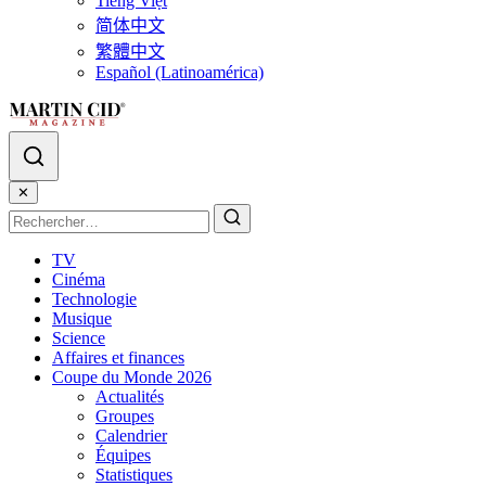
Tiếng Việt
简体中文
繁體中文
Español (Latinoamérica)
✕
TV
Cinéma
Technologie
Musique
Science
Affaires et finances
Coupe du Monde 2026
Actualités
Groupes
Calendrier
Équipes
Statistiques