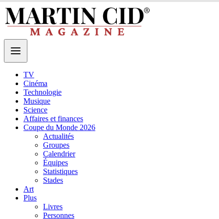
TV
Cinéma
Technologie
Musique
Science
Affaires et finances
Coupe du Monde 2026
Actualités
Groupes
Calendrier
Équipes
Statistiques
Stades
Art
Plus
Livres
Personnes