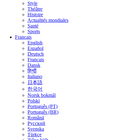
Style
Théâtre
Histoire
Actualités mondiales
Santé
Sports
Français
English
Español
Deutsch
Français
Dansk
हिन्दी
Italiano
日本語
한국어
Norsk bokmål
Polski
Português (PT)
Português (BR)
Română
Русский
Svenska
Türkçe