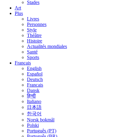
Stades
Art
Plus
Livres
Personnes
Style
Théâtre
Histoire
Actualités mondiales
Santé
Sports
Français
English
Español
Deutsch
Français
Dansk
हिन्दी
Italiano
日本語
한국어
Norsk bokmål
Polski
Português (PT)
Português (BR)