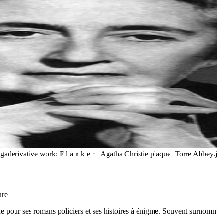
igaderivative work: F l a n k e r - Agatha Christie plaque -Torre Abbe
ure
e pour ses romans policiers et ses histoires à énigme. Souvent surnommé