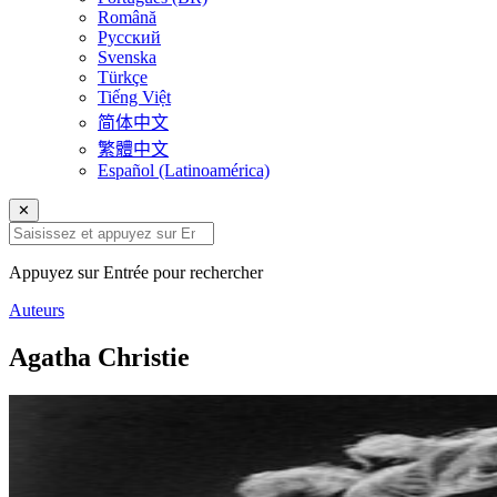
Română
Русский
Svenska
Türkçe
Tiếng Việt
简体中文
繁體中文
Español (Latinoamérica)
✕
Appuyez sur Entrée pour rechercher
Auteurs
Agatha Christie