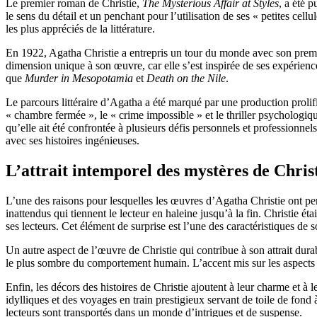
Le premier roman de Christie,
The Mysterious Affair at Styles
, a été 
le sens du détail et un penchant pour l’utilisation de ses « petites cel
les plus appréciés de la littérature.
En 1922, Agatha Christie a entrepris un tour du monde avec son premier
dimension unique à son œuvre, car elle s’est inspirée de ses expérienc
que
Murder in Mesopotamia
et
Death on the Nile
.
Le parcours littéraire d’Agatha a été marqué par une production prolifi
« chambre fermée », le « crime impossible » et le thriller psychologiq
qu’elle ait été confrontée à plusieurs défis personnels et professionnel
avec ses histoires ingénieuses.
L’attrait intemporel des mystères de Chris
L’une des raisons pour lesquelles les œuvres d’Agatha Christie ont per
inattendus qui tiennent le lecteur en haleine jusqu’à la fin. Christie éta
ses lecteurs. Cet élément de surprise est l’une des caractéristiques de so
Un autre aspect de l’œuvre de Christie qui contribue à son attrait dura
le plus sombre du comportement humain. L’accent mis sur les aspects p
Enfin, les décors des histoires de Christie ajoutent à leur charme et 
idylliques et des voyages en train prestigieux servant de toile de fond
lecteurs sont transportés dans un monde d’intrigues et de suspense.