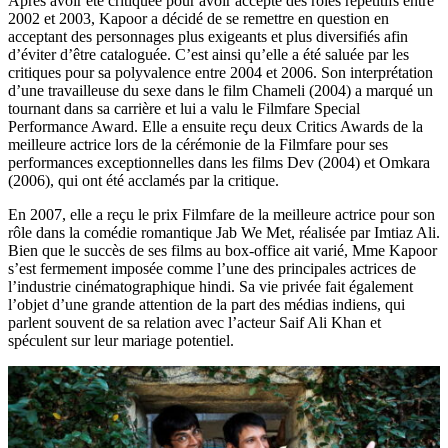
Après avoir été critiquée pour avoir accepté des rôles répétitifs entre
2002 et 2003, Kapoor a décidé de se remettre en question en
acceptant des personnages plus exigeants et plus diversifiés afin
d’éviter d’être cataloguée. C’est ainsi qu’elle a été saluée par les
critiques pour sa polyvalence entre 2004 et 2006. Son interprétation
d’une travailleuse du sexe dans le film Chameli (2004) a marqué un
tournant dans sa carrière et lui a valu le Filmfare Special
Performance Award. Elle a ensuite reçu deux Critics Awards de la
meilleure actrice lors de la cérémonie de la Filmfare pour ses
performances exceptionnelles dans les films Dev (2004) et Omkara
(2006), qui ont été acclamés par la critique.
En 2007, elle a reçu le prix Filmfare de la meilleure actrice pour son
rôle dans la comédie romantique Jab We Met, réalisée par Imtiaz Ali.
Bien que le succès de ses films au box-office ait varié, Mme Kapoor
s’est fermement imposée comme l’une des principales actrices de
l’industrie cinématographique hindi. Sa vie privée fait également
l’objet d’une grande attention de la part des médias indiens, qui
parlent souvent de sa relation avec l’acteur Saif Ali Khan et
spéculent sur leur mariage potentiel.