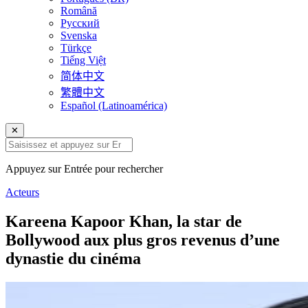
Română
Русский
Svenska
Türkçe
Tiếng Việt
简体中文
繁體中文
Español (Latinoamérica)
✕
Appuyez sur Entrée pour rechercher
Acteurs
Kareena Kapoor Khan, la star de
Bollywood aux plus gros revenus d’une
dynastie du cinéma