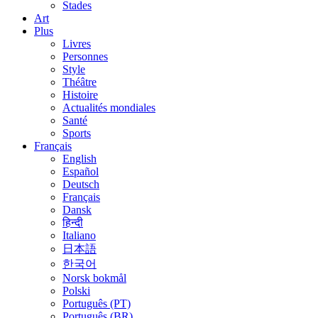
Stades
Art
Plus
Livres
Personnes
Style
Théâtre
Histoire
Actualités mondiales
Santé
Sports
Français
English
Español
Deutsch
Français
Dansk
हिन्दी
Italiano
日本語
한국어
Norsk bokmål
Polski
Português (PT)
Português (BR)