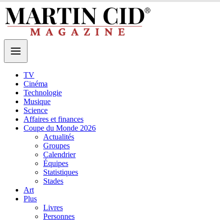
TV
Cinéma
Technologie
Musique
Science
Affaires et finances
Coupe du Monde 2026
Actualités
Groupes
Calendrier
Équipes
Statistiques
Stades
Art
Plus
Livres
Personnes