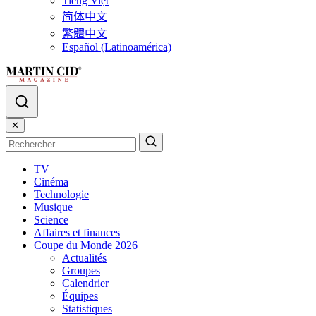
Tiếng Việt
简体中文
繁體中文
Español (Latinoamérica)
✕
TV
Cinéma
Technologie
Musique
Science
Affaires et finances
Coupe du Monde 2026
Actualités
Groupes
Calendrier
Équipes
Statistiques