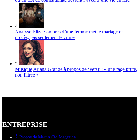
4
Analyse
Elize : ombres d’une femme met le mariage en
procès, pas seulement le crime
5
Musique
Ariana Grande à propos de ‘Petal’ : « une rage brute,
non filtrée »
ENTREPRISE
À Propos de Martin Cid Magazine