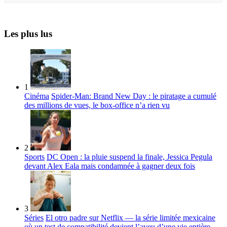
Les plus lus
1
Cinéma
Spider-Man: Brand New Day : le piratage a cumulé
des millions de vues, le box-office n’a rien vu
2
Sports
DC Open : la pluie suspend la finale, Jessica Pegula
devant Alex Eala mais condamnée à gagner deux fois
3
Séries
El otro padre sur Netflix — la série limitée mexicaine
où un test de compatibilité devient l’aveu d’une vie entière