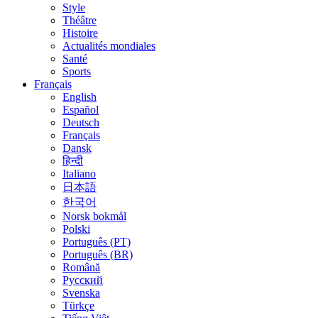
Style
Théâtre
Histoire
Actualités mondiales
Santé
Sports
Français
English
Español
Deutsch
Français
Dansk
हिन्दी
Italiano
日本語
한국어
Norsk bokmål
Polski
Português (PT)
Português (BR)
Română
Русский
Svenska
Türkçe