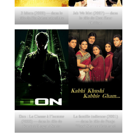
3 Idiots (2009) — dans le
Jab We Met (2007) — dans
rôle de Pia Sahastrabudhhe
le rôle de Geet Kaur
Dhillon
Don : La Chasse à l’homme
La famille indienne (2001)
(2006) — dans le rôle de
— dans le rôle de Pooja
Kamini Bhagat / Sonia
“Poo” Sharma Raichand