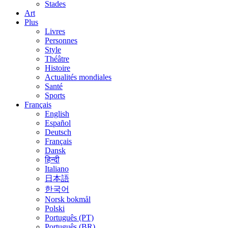
Stades
Art
Plus
Livres
Personnes
Style
Théâtre
Histoire
Actualités mondiales
Santé
Sports
Français
English
Español
Deutsch
Français
Dansk
हिन्दी
Italiano
日本語
한국어
Norsk bokmål
Polski
Português (PT)
Português (BR)