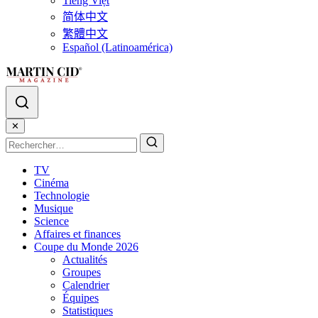
Tiếng Việt
简体中文
繁體中文
Español (Latinoamérica)
✕
TV
Cinéma
Technologie
Musique
Science
Affaires et finances
Coupe du Monde 2026
Actualités
Groupes
Calendrier
Équipes
Statistiques