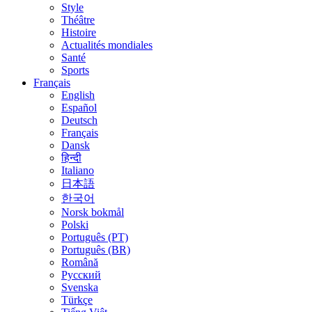
Style
Théâtre
Histoire
Actualités mondiales
Santé
Sports
Français
English
Español
Deutsch
Français
Dansk
हिन्दी
Italiano
日本語
한국어
Norsk bokmål
Polski
Português (PT)
Português (BR)
Română
Русский
Svenska
Türkçe