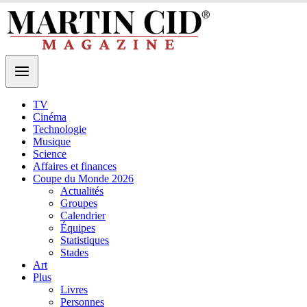
TV
Cinéma
Technologie
Musique
Science
Affaires et finances
Coupe du Monde 2026
Actualités
Groupes
Calendrier
Équipes
Statistiques
Stades
Art
Plus
Livres
Personnes