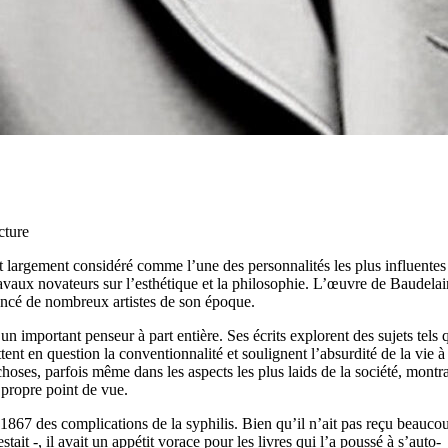
cture
 est largement considéré comme l’une des personnalités les plus influente
travaux novateurs sur l’esthétique et la philosophie. L’œuvre de Baudelai
luencé de nombreux artistes de son époque.
un important penseur à part entière. Ses écrits explorent des sujets tels 
ettent en question la conventionnalité et soulignent l’absurdité de la vie à
hoses, parfois même dans les aspects les plus laids de la société, montr
 propre point de vue.
t 1867 des complications de la syphilis. Bien qu’il n’ait pas reçu beauco
ait -, il avait un appétit vorace pour les livres qui l’a poussé à s’auto-