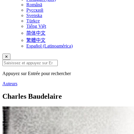
Română
Русский
Svenska
Türkçe
Tiếng Việt
简体中文
繁體中文
Español (Latinoamérica)
✕
Appuyez sur Entrée pour rechercher
Auteurs
Charles Baudelaire