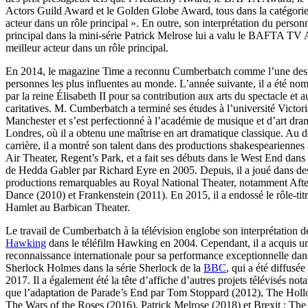
Actors Guild Award et le Golden Globe Award, tous dans la catégorie
acteur dans un rôle principal ». En outre, son interprétation du perso
principal dans la mini-série Patrick Melrose lui a valu le BAFTA TV
meilleur acteur dans un rôle principal.
En 2014, le magazine Time a reconnu Cumberbatch comme l’une des
personnes les plus influentes au monde. L’année suivante, il a été 
par la reine Élisabeth II pour sa contribution aux arts du spectacle et
caritatives. M. Cumberbatch a terminé ses études à l’université Victor
Manchester et s’est perfectionné à l’académie de musique et d’art dra
Londres, où il a obtenu une maîtrise en art dramatique classique. Au d
carrière, il a montré son talent dans des productions shakespeariennes
Air Theater, Regent’s Park, et a fait ses débuts dans le West End dans 
de Hedda Gabler par Richard Eyre en 2005. Depuis, il a joué dans de
productions remarquables au Royal National Theater, notamment Afte
Dance (2010) et Frankenstein (2011). En 2015, il a endossé le rôle-tit
Hamlet au Barbican Theater.
Le travail de Cumberbatch à la télévision englobe son interprétation 
Hawking
dans le téléfilm Hawking en 2004. Cependant, il a acquis u
reconnaissance internationale pour sa performance exceptionnelle dans
Sherlock Holmes dans la série Sherlock de la
BBC
, qui a été diffusé
2017. Il a également été la tête d’affiche d’autres projets télévisés nota
que l’adaptation de Parade’s End par Tom Stoppard (2012), The Hol
The Wars of the Roses (2016), Patrick Melrose (2018) et Brexit : The