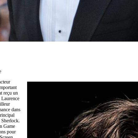
e
acteur
remportant
t reçu un
n Laurence
lleur
rmance dans
rincipal
e Sherlock.
ion Game
ons pour
 Screen