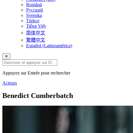
Română
Русский
Svenska
Türkçe
Tiếng Việt
简体中文
繁體中文
Español (Latinoamérica)
✕
Appuyez sur Entrée pour rechercher
Acteurs
Benedict Cumberbatch