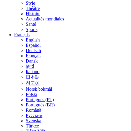
Style
Théâtre
Histoire
Actualités mondiales
Santé
Sports
Français
English
Español
Deutsch
Français
Dansk
हिन्दी
Italiano
日本語
한국어
Norsk bokmål
Polski
Português (PT)
Português (BR)
Română
Русский
Svenska
Türkçe