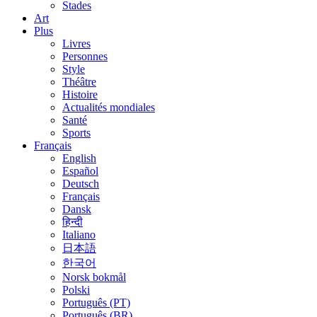
Stades
Art
Plus
Livres
Personnes
Style
Théâtre
Histoire
Actualités mondiales
Santé
Sports
Français
English
Español
Deutsch
Français
Dansk
हिन्दी
Italiano
日本語
한국어
Norsk bokmål
Polski
Português (PT)
Português (BR)