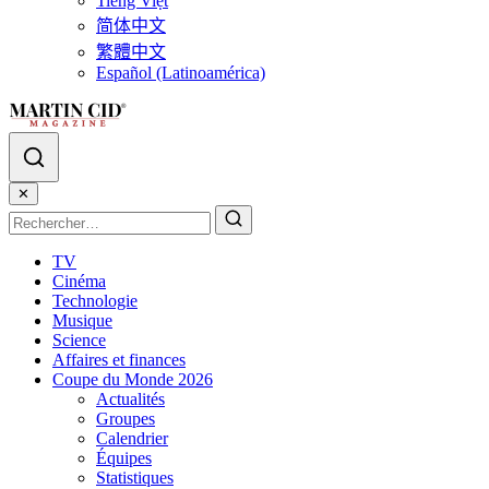
Tiếng Việt
简体中文
繁體中文
Español (Latinoamérica)
✕
TV
Cinéma
Technologie
Musique
Science
Affaires et finances
Coupe du Monde 2026
Actualités
Groupes
Calendrier
Équipes
Statistiques