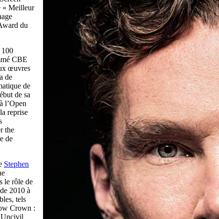
 « Meilleur
nnage
 Award du
 100
nommé CBE
 aux œuvres
ia de
matique de
ébut de sa
 à l’Open
la reprise
s
r the
re de
de
Stephen
ne
 le rôle de
e de 2010 à
bles, tels
low Crown :
 Uncivil