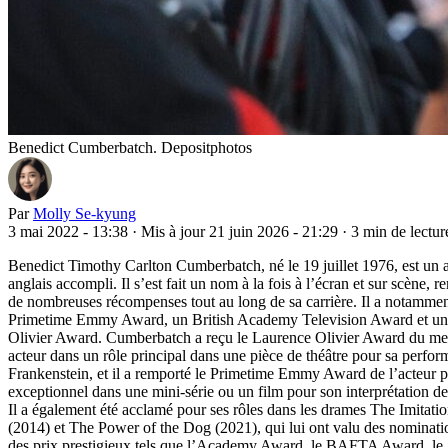
Benedict Cumberbatch. Depositphotos
Par
Molly Se-kyung
3 mai 2022 - 13:38
·
Mis à jour 21 juin 2026 - 21:29
·
3 min de lectur
Benedict Timothy Carlton Cumberbatch, né le 19 juillet 1976, est un 
anglais accompli. Il s’est fait un nom à la fois à l’écran et sur scène, 
de nombreuses récompenses tout au long de sa carrière. Il a notammen
Primetime Emmy Award, un British Academy Television Award et u
Olivier Award. Cumberbatch a reçu le Laurence Olivier Award du mei
acteur dans un rôle principal dans une pièce de théâtre pour sa perfo
Frankenstein, et il a remporté le Primetime Emmy Award de l’acteur p
exceptionnel dans une mini-série ou un film pour son interprétation d
Il a également été acclamé pour ses rôles dans les drames The Imitat
(2014) et The Power of the Dog (2021), qui lui ont valu des nominati
des prix prestigieux tels que l’Academy Award, le BAFTA Award, le