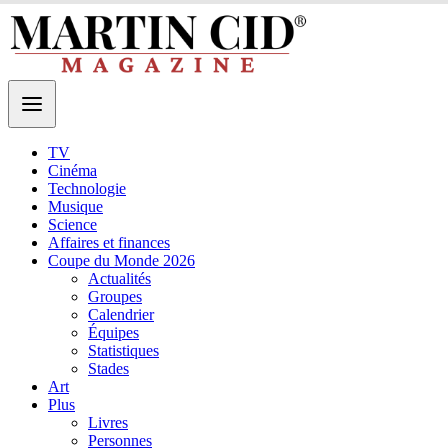
TV
Cinéma
Technologie
Musique
Science
Affaires et finances
Coupe du Monde 2026
Actualités
Groupes
Calendrier
Équipes
Statistiques
Stades
Art
Plus
Livres
Personnes