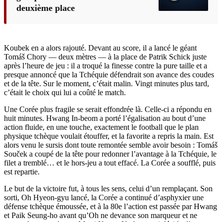
deuxième place
Koubek en a alors rajouté. Devant au score, il a lancé le géant
Tomáš Chory — deux mètres — à la place de Patrik Schick juste
après l’heure de jeu : il a troqué la finesse contre la pure taille et a
presque annoncé que la Tchéquie défendrait son avance des coudes
et de la tête. Sur le moment, c’était malin. Vingt minutes plus tard,
c’était le choix qui lui a coûté le match.
Une Corée plus fragile se serait effondrée là. Celle-ci a répondu en
huit minutes. Hwang In-beom a porté l’égalisation au bout d’une
action fluide, en une touche, exactement le football que le plan
physique tchèque voulait étouffer, et la favorite a repris la main. Est
alors venu le sursis dont toute remontée semble avoir besoin : Tomáš
Souček a coupé de la tête pour redonner l’avantage à la Tchéquie, le
filet a tremblé… et le hors-jeu a tout effacé. La Corée a soufflé, puis
est repartie.
Le but de la victoire fut, à tous les sens, celui d’un remplaçant. Son
sorti, Oh Hyeon-gyu lancé, la Corée a continué d’asphyxier une
défense tchèque émoussée, et à la 80e l’action est passée par Hwang
et Paik Seung-ho avant qu’Oh ne devance son marqueur et ne