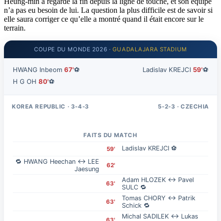
Heung-min a regardé la fin depuis la ligne de touche, et son équipe
n’a pas eu besoin de lui. La question la plus difficile est de savoir si
elle saura corriger ce qu’elle a montré quand il était encore sur le
terrain.
COUPE DU MONDE 2026 ·
GUADALAJARA STADIUM
HWANG Inbeom
67'
⚽
Ladislav KREJCI
59'
⚽
H G OH
80'
⚽
KOREA REPUBLIC · 3-4-3
5-2-3 · CZECHIA
3
4
2
17
10
6
5
4
22
8
6
7
1
1
13
10
15
7
24
22
20
19
Robin HRANAC
LEE Gihyuk
LEE Hanbeom
Lukas PROVOD
HWANG Inbeom
Patrik SCHICK
KIM
Vladimir COUFAL
PAIK Seungho
Matej KOVAR
H M SON ★
S G KIM
Soucek
LEE Taeseok
Stepan CHALOUPEK
Pavel SULC
J S LEE
Ladislav KREJCI ★
LEE KANG IN
Alexandr SOJKA
SEOL Youngwoo
Jaroslav ZELENY
FAITS DU MATCH
Ladislav KREJCI ⚽
59'
🔁 HWANG Heechan ↔ LEE
62'
Jaesung
Adam HLOZEK ↔ Pavel
63'
SULC 🔁
Tomas CHORY ↔ Patrik
63'
Schick 🔁
Michal SADILEK ↔ Lukas
63'