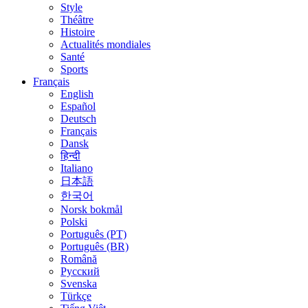
Style
Théâtre
Histoire
Actualités mondiales
Santé
Sports
Français
English
Español
Deutsch
Français
Dansk
हिन्दी
Italiano
日本語
한국어
Norsk bokmål
Polski
Português (PT)
Português (BR)
Română
Русский
Svenska
Türkçe