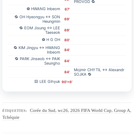
PROVOD 🔁
⚽ HWANG Inbeom
67'
🔁 OH Hyeongyu ↔ SON
69'
Heungmin
🔁 EOM Jisung ↔ LEE
69'
Taeseok
⚽ H G OH
80'
🔁 KIM Jingyu ↔ HWANG
84'
Inbeom
🔁 PARK Jinseob ↔ PAIK
84'
Seungho
Mojmir CHYTIL ↔ Alexandr
84'
SOJKA 🔁
🟨 LEE Gihyuk
90'+6'
Corée du Sud
,
wc26
,
2026 FIFA World Cup
,
Group A
,
ÉTIQUETTES:
Tchéquie