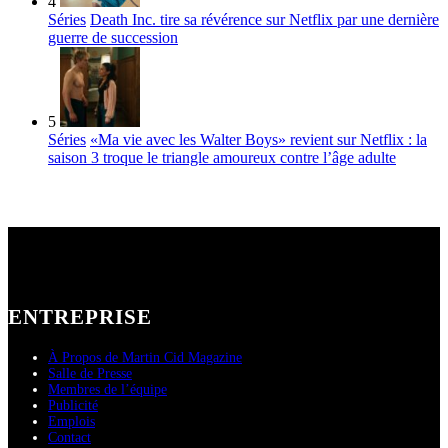
4
Séries
Death Inc. tire sa révérence sur Netflix par une dernière
guerre de succession
5
Séries
«Ma vie avec les Walter Boys» revient sur Netflix : la
saison 3 troque le triangle amoureux contre l’âge adulte
ENTREPRISE
À Propos de Martin Cid Magazine
Salle de Presse
Membres de l’équipe
Publicité
Emplois
Contact