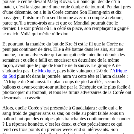
pousse le centre devant Matej Kovar. Un banc qui décide d’un
match, c’est la signature d’une vraie équipe de tournoi. Pendant près
d’une décennie, on a lu la Corée comme Son Heung-min et dix
passagers, l’histoire d’un seul homme avec un compte à rebours,
parce qu’il a trente-trois ans et que ce Mondial pourrait être le
dernier. Le soir précis où il a cédé sa place, son remplaçant a gagné
le match. Voilà qui mérite réflexion.
Et pourtant, la manière du but de Krejčí est le fil que la Corée ne
peut pas continuer de tirer. Elle a été battue dans les airs, sur une
touche, par un adversaire qui annonçait cette intention depuis des
semaines ; et elle a failli en encaisser un deuxième de la même
façon, avant que le juge de touche ne la sauve. Le groupe A ne
s’adoucira pas. Le
Mexique
, pays hôte vainqueur 2-0 de l’
Afrique
du Sud
plus tôt dans la journée, aura vu cette tête et l’aura classée ;
l’Afrique du Sud aussi. Le plan coups de pied arrêtés, seconds
ballons et avant-centre-tour utilisé par la Tchéquie est le plus facile à
photocopier du football, et tous les futurs adversaires de la Corée ont
désormais la cassette.
Alors, quelle Corée s’est présentée à Guadalajara : celle qui a le
sang-froid de gagner sans sa star, ou celle au point faible sous un
ballon haut que des équipes plus tranchantes continueront de sonder
? La réponse honnête, c’est les deux, et c’est précisément ce qui
rend ces trois points du premier week-end si intéressants. Son