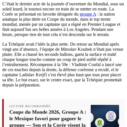
C’était le dernier acte de la journée d’ouverture du Mondial, sous un
soleil lourd, le tournoi encore en train de se mettre en route. La
Corée se présentait en favorite désignée du
groupe A
: la nation
asiatique la plus titrée en Coupe du monde, dans le top trente
mondial, menée par un capitaine qui a régné en Premier League et
finit aujourd’hui ses belles années à Los Angeles. Pendant une
heure, presque rien de tout cela n’est descendu sur le terrain.
La Tchéquie avait l’idée la plus nette. De retour au Mondial après
vingt ans d’absence, l’équipe de Miroslav Koubek n’était pas venue
plaire. Elle a chassé les seconds ballons, garni la surface et traité
chaque longue touche comme un coup de pied arrêté répété à
l’entraînement. Récompense à la 59e : Vladimir Coufal a lancé une
de ces touches depuis la droite, la défense coréenne a reculé, et le
capitaine Ladislav Krejčí s’est élevé plus haut que tous pour placer
sa tête. Le but exact, sur le centre exact, que la Tchéquie promettait
depuis la préparation.
LECTURE RECOMMANDÉE
Coupe du Monde 2026, Groupe A :
le Mexique favori pour gagner le
groupe — Son et la Corée visent la