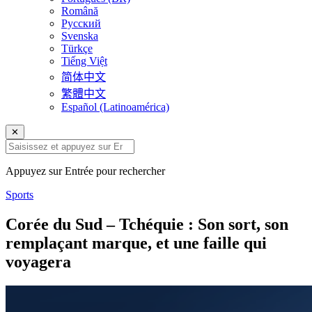
Română
Русский
Svenska
Türkçe
Tiếng Việt
简体中文
繁體中文
Español (Latinoamérica)
✕
Appuyez sur Entrée pour rechercher
Sports
Corée du Sud – Tchéquie : Son sort, son
remplaçant marque, et une faille qui
voyagera