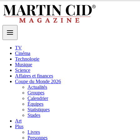
TV
Cinéma
Technologie
Musique
Science
Affaires et finances
Coupe du Monde 2026
Actualités
Groupes
Calendrier
Équipes
Statistiques
Stades
Art
Plus
Livres
Personnes