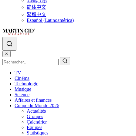
Tiếng Việt
简体中文
繁體中文
Español (Latinoamérica)
✕
TV
Cinéma
Technologie
Musique
Science
Affaires et finances
Coupe du Monde 2026
Actualités
Groupes
Calendrier
Équipes
Statistiques