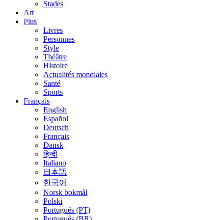
Stades
Art
Plus
Livres
Personnes
Style
Théâtre
Histoire
Actualités mondiales
Santé
Sports
Français
English
Español
Deutsch
Français
Dansk
हिन्दी
Italiano
日本語
한국어
Norsk bokmål
Polski
Português (PT)
Português (BR)