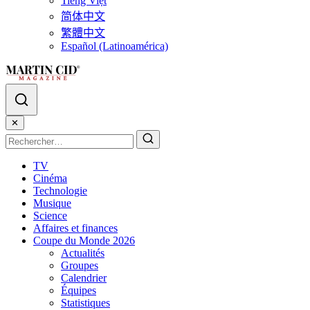
Tiếng Việt
简体中文
繁體中文
Español (Latinoamérica)
✕
TV
Cinéma
Technologie
Musique
Science
Affaires et finances
Coupe du Monde 2026
Actualités
Groupes
Calendrier
Équipes
Statistiques