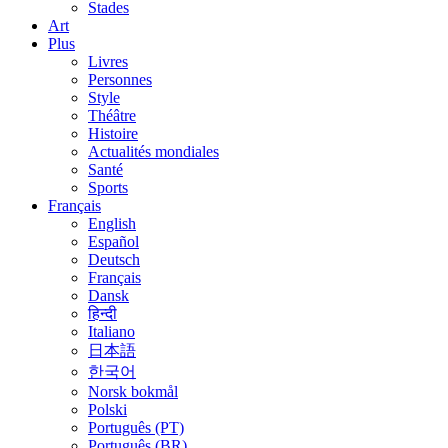
Stades
Art
Plus
Livres
Personnes
Style
Théâtre
Histoire
Actualités mondiales
Santé
Sports
Français
English
Español
Deutsch
Français
Dansk
हिन्दी
Italiano
日本語
한국어
Norsk bokmål
Polski
Português (PT)
Português (BR)