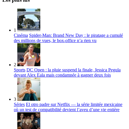
1
Cinéma
Spider-Man: Brand New Day : le piratage a cumulé
des millions de vues, le box-office n’a rien vu
2
Sports
DC Open : la pluie suspend la finale, Jessica Pegula
devant Alex Eala mais condamnée à gagner deux fois
3
Séries
El otro padre sur Netflix — la série limitée mexicaine
où un test de compatibilité devient l’aveu d’une vie entière