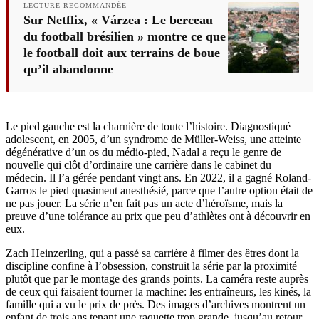
LECTURE RECOMMANDÉE
Sur Netflix, « Várzea : Le berceau
du football brésilien » montre ce que
le football doit aux terrains de boue
qu’il abandonne
Le pied gauche est la charnière de toute l’histoire. Diagnostiqué
adolescent, en 2005, d’un syndrome de Müller-Weiss, une atteinte
dégénérative d’un os du médio-pied, Nadal a reçu le genre de
nouvelle qui clôt d’ordinaire une carrière dans le cabinet du
médecin. Il l’a gérée pendant vingt ans. En 2022, il a gagné Roland-
Garros le pied quasiment anesthésié, parce que l’autre option était de
ne pas jouer. La série n’en fait pas un acte d’héroïsme, mais la
preuve d’une tolérance au prix que peu d’athlètes ont à découvrir en
eux.
Zach Heinzerling, qui a passé sa carrière à filmer des êtres dont la
discipline confine à l’obsession, construit la série par la proximité
plutôt que par le montage des grands points. La caméra reste auprès
de ceux qui faisaient tourner la machine: les entraîneurs, les kinés, la
famille qui a vu le prix de près. Des images d’archives montrent un
enfant de trois ans tenant une raquette trop grande, jusqu’au retour