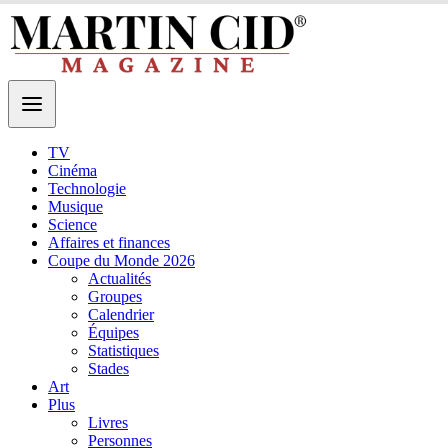
TV
Cinéma
Technologie
Musique
Science
Affaires et finances
Coupe du Monde 2026
Actualités
Groupes
Calendrier
Équipes
Statistiques
Stades
Art
Plus
Livres
Personnes