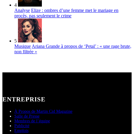
4
Analyse
Elize : ombres d’une femme met le mariage en
procès, pas seulement le crime
5
Musique
Ariana Grande à propos de ‘Petal’ : « une rage brute,
non filtrée »
ENTREPRISE
À Propos de Martin Cid Magazine
Salle de Presse
Membres de l’équipe
Publicité
Emplois