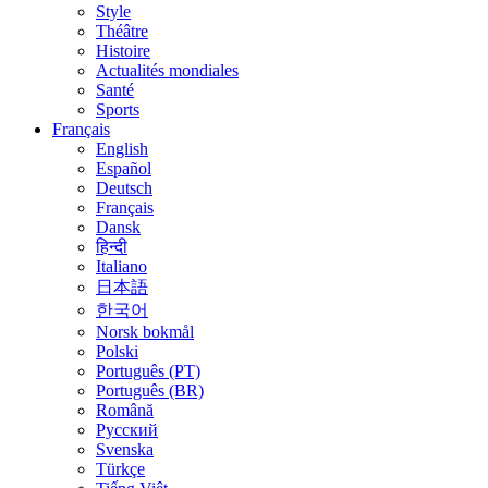
Style
Théâtre
Histoire
Actualités mondiales
Santé
Sports
Français
English
Español
Deutsch
Français
Dansk
हिन्दी
Italiano
日本語
한국어
Norsk bokmål
Polski
Português (PT)
Português (BR)
Română
Русский
Svenska
Türkçe