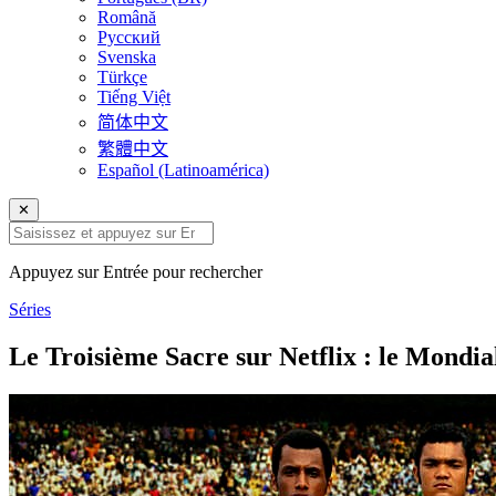
Română
Русский
Svenska
Türkçe
Tiếng Việt
简体中文
繁體中文
Español (Latinoamérica)
✕
Appuyez sur Entrée pour rechercher
Séries
Le Troisième Sacre sur Netflix : le Mondia