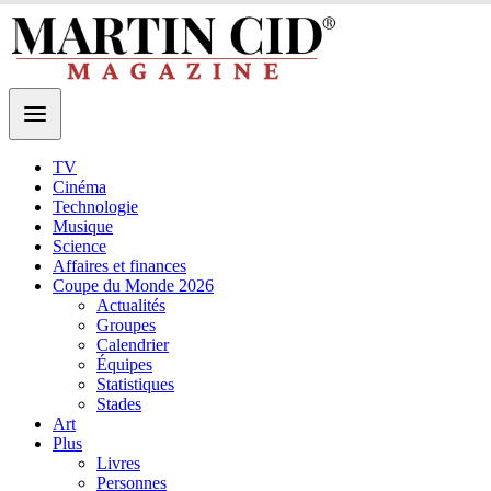
TV
Cinéma
Technologie
Musique
Science
Affaires et finances
Coupe du Monde 2026
Actualités
Groupes
Calendrier
Équipes
Statistiques
Stades
Art
Plus
Livres
Personnes