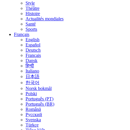
Style
Théâtre
Histoire
Actualités mondiales
Santé
Sports
Français
English
Español
Deutsch
Français
Dansk
हिन्दी
Italiano
日本語
한국어
Norsk bokmål
Polski
Português (PT)
Português (BR)
Română
Русский
Svenska
Türkçe