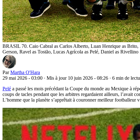
BRASIL 70. Caio Cabral as Carlos Alberto, Luan Henrique as Brito, Hu
Gerson, Ravel as Tostão, Lucas Agrícola as Pelé, Daniel as Rivellino
Par
Martha O'Hara
29 mai 2026 - 03:00
·
Mis à jour 10 juin 2026 - 08:26
·
6 min de lectu
Pelé
a passé les mois précédant la Coupe du monde au Mexique à répéter q
coups de tacles pendant que les arbitres regardaient ailleurs, l’avait con
L’homme que la planète s’apprêtait à couronner meilleur footballeur viv