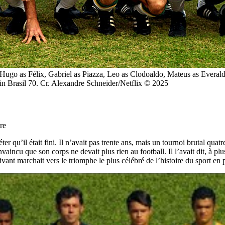
go as Félix, Gabriel as Piazza, Leo as Clodoaldo, Mateus as Everaldo,
 in Brasil 70. Cr. Alexandre Schneider/Netflix © 2025
re
u’il était fini. Il n’avait pas trente ans, mais un tournoi brutal quatre 
vaincu que son corps ne devait plus rien au football. Il l’avait dit, à plus
ant marchait vers le triomphe le plus célébré de l’histoire du sport en p