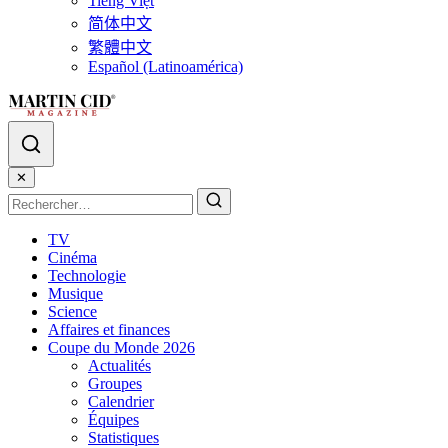
Tiếng Việt
简体中文
繁體中文
Español (Latinoamérica)
✕
TV
Cinéma
Technologie
Musique
Science
Affaires et finances
Coupe du Monde 2026
Actualités
Groupes
Calendrier
Équipes
Statistiques