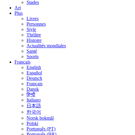
Stades
Art
Plus
Livres
Personnes
Style
Théâtre
Histoire
Actualités mondiales
Santé
Sports
Français
English
Español
Deutsch
Français
Dansk
हिन्दी
Italiano
日本語
한국어
Norsk bokmål
Polski
Português (PT)
Português (BR)