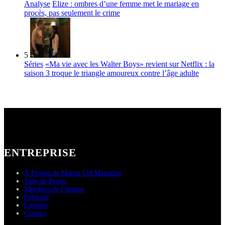
Analyse
Elize : ombres d’une femme met le mariage en
procès, pas seulement le crime
5
Séries
«Ma vie avec les Walter Boys» revient sur Netflix : la
saison 3 troque le triangle amoureux contre l’âge adulte
ENTREPRISE
À Propos de Martin Cid Magazine
Salle de Presse
Membres de l’équipe
Publicité
Emplois
Contact