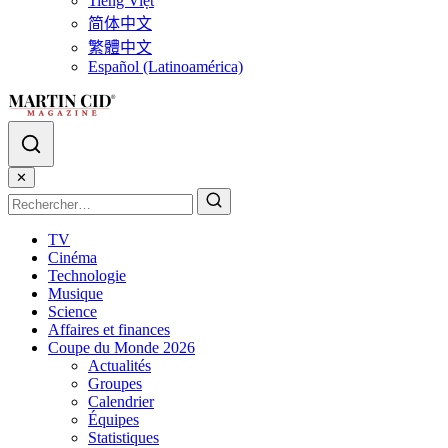
Tiếng Việt
简体中文
繁體中文
Español (Latinoamérica)
✕
TV
Cinéma
Technologie
Musique
Science
Affaires et finances
Coupe du Monde 2026
Actualités
Groupes
Calendrier
Équipes
Statistiques