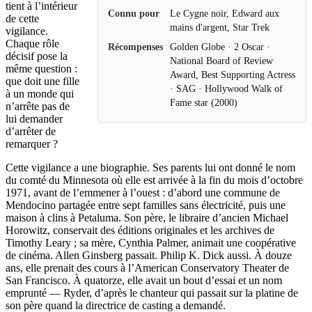
tient à l’intérieur
Connu pour
Le Cygne noir, Edward aux
de cette
mains d'argent, Star Trek
vigilance.
Chaque rôle
Récompenses
Golden Globe · 2 Oscar ·
décisif pose la
National Board of Review
même question :
Award, Best Supporting Actress
que doit une fille
· SAG · Hollywood Walk of
à un monde qui
Fame star (2000)
n’arrête pas de
lui demander
d’arrêter de
remarquer ?
Cette vigilance a une biographie. Ses parents lui ont donné le nom
du comté du Minnesota où elle est arrivée à la fin du mois d’octobre
1971, avant de l’emmener à l’ouest : d’abord une commune de
Mendocino partagée entre sept familles sans électricité, puis une
maison à clins à Petaluma. Son père, le libraire d’ancien Michael
Horowitz, conservait des éditions originales et les archives de
Timothy Leary ; sa mère, Cynthia Palmer, animait une coopérative
de cinéma. Allen Ginsberg passait. Philip K. Dick aussi. À douze
ans, elle prenait des cours à l’American Conservatory Theater de
San Francisco. À quatorze, elle avait un bout d’essai et un nom
emprunté — Ryder, d’après le chanteur qui passait sur la platine de
son père quand la directrice de casting a demandé.