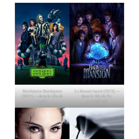
Beetlejuice Beetlejuice
Le Manoir hanté (2023) —
(2024) — dans le rôle de
dans le rôle de Pat
Lydia
(uncredited)