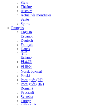
Style
Théâtre
Histoire
Actualités mondiales
Santé
Sports
Français
English
Español
Deutsch
Français
Dansk
हिन्दी
Italiano
日本語
한국어
Norsk bokmål
Polski
Português (PT)
Português (BR)
Română
Русский
Svenska
Türkçe