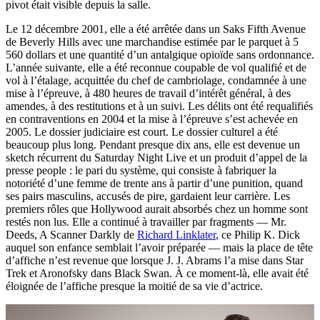
pivot était visible depuis la salle.
Le 12 décembre 2001, elle a été arrêtée dans un Saks Fifth Avenue
de Beverly Hills avec une marchandise estimée par le parquet à 5
560 dollars et une quantité d’un antalgique opioïde sans ordonnance.
L’année suivante, elle a été reconnue coupable de vol qualifié et de
vol à l’étalage, acquittée du chef de cambriolage, condamnée à une
mise à l’épreuve, à 480 heures de travail d’intérêt général, à des
amendes, à des restitutions et à un suivi. Les délits ont été requalifiés
en contraventions en 2004 et la mise à l’épreuve s’est achevée en
2005. Le dossier judiciaire est court. Le dossier culturel a été
beaucoup plus long. Pendant presque dix ans, elle est devenue un
sketch récurrent du Saturday Night Live et un produit d’appel de la
presse people : le pari du système, qui consiste à fabriquer la
notoriété d’une femme de trente ans à partir d’une punition, quand
ses pairs masculins, accusés de pire, gardaient leur carrière. Les
premiers rôles que Hollywood aurait absorbés chez un homme sont
restés non lus. Elle a continué à travailler par fragments — Mr.
Deeds, A Scanner Darkly de
Richard Linklater
, ce Philip K. Dick
auquel son enfance semblait l’avoir préparée — mais la place de tête
d’affiche n’est revenue que lorsque J. J. Abrams l’a mise dans Star
Trek et Aronofsky dans Black Swan. À ce moment-là, elle avait été
éloignée de l’affiche presque la moitié de sa vie d’actrice.