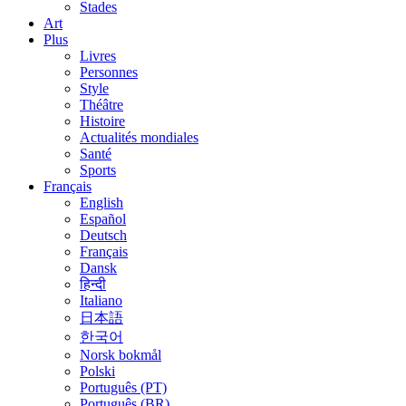
Stades
Art
Plus
Livres
Personnes
Style
Théâtre
Histoire
Actualités mondiales
Santé
Sports
Français
English
Español
Deutsch
Français
Dansk
हिन्दी
Italiano
日本語
한국어
Norsk bokmål
Polski
Português (PT)
Português (BR)