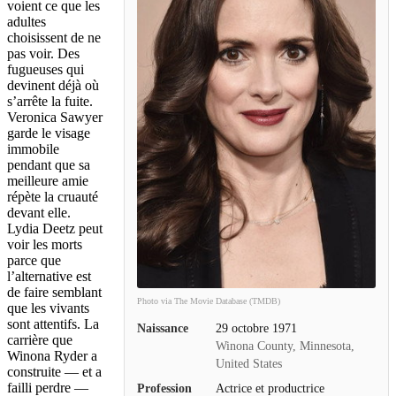
voient ce que les
adultes
choisissent de ne
pas voir. Des
fugueuses qui
devinent déjà où
s’arrête la fuite.
Veronica Sawyer
garde le visage
immobile
pendant que sa
meilleure amie
répète la cruauté
devant elle.
Lydia Deetz peut
voir les morts
parce que
l’alternative est
de faire semblant
Photo via The Movie Database (TMDB)
que les vivants
sont attentifs. La
Naissance
29 octobre 1971
carrière que
Winona County, Minnesota,
Winona Ryder a
United States
construite — et a
failli perdre —
Profession
Actrice et productrice