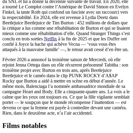
du SNL et lui a donné la décennie suivante de travail. En 2020, elle
a tourné Le Complot contre l’Amérique de David Simon en Evelyn
Finkel, la tante Roth qui confond un fasciste avec un raccourci vers
la respectabilité. En 2024, elle est revenue à Lydia Deetz dans
Beetlejuice Beetlejuice de Tim Burton : 452 millions de dollars que
la critique a lus comme une réhabilitation de Burton et qui se lisaient
mieux comme une réhabilitation d’elle. Quand Stranger Things s’est
conclu en trois sorties
Netflix
à la fin de 2025 et que les Duffer ont
confié à Joyce la hache qui achève Vecna — ‘vous vous êtes
attaqués à la mauvaise famille’ —, le retour avait cessé d’en être un.
Février 2026 a annoncé la troisième saison de Mercredi, où elle
rejoint Jenna Ortega dans un rôle récurrent prénommé Tabitha : son
troisième projet avec Burton en trois ans, après Beetlejuice
Beetlejuice et le caméo dans le clip PUNK ROCKY d’A$AP
Rocky que Burton a aidé à mettre en scène en début d’année. Le
même mois, Balenciaga l’a nommée ambassadrice mondiale de sa
campagne Heart and Body. Elle a cinquante-quatre ans. La voix a le
calme que les yeux ont toujours eu. Ce que la fille vigilante semblait
porter — le soupçon que le monde récompense l’inattention — est
devenu ce que la femme est payée à contredire devant une caméra.
Rien, dans le deuxième acte, n’a l’air accidentel.
Films notables