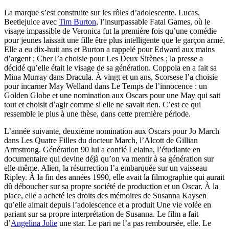
La marque s’est construite sur les rôles d’adolescente. Lucas,
Beetlejuice avec
Tim Burton
, l’insurpassable Fatal Games, où le
visage impassible de Veronica fut la première fois qu’une comédie
pour jeunes laissait une fille être plus intelligente que le garçon armé.
Elle a eu dix-huit ans et Burton a rappelé pour Edward aux mains
d’argent ; Cher l’a choisie pour Les Deux Sirènes ; la presse a
décidé qu’elle était le visage de sa génération. Coppola en a fait sa
Mina Murray dans Dracula. À vingt et un ans, Scorsese l’a choisie
pour incarner May Welland dans Le Temps de l’innocence : un
Golden Globe et une nomination aux Oscars pour une May qui sait
tout et choisit d’agir comme si elle ne savait rien. C’est ce qui
ressemble le plus à une thèse, dans cette première période.
L’année suivante, deuxième nomination aux Oscars pour Jo March
dans Les Quatre Filles du docteur March, l’Alcott de Gillian
Armstrong. Génération 90 lui a confié Lelaina, l’étudiante en
documentaire qui devine déjà qu’on va mentir à sa génération sur
elle-même. Alien, la résurrection l’a embarquée sur un vaisseau
Ripley. À la fin des années 1990, elle avait la filmographie qui aurait
dû déboucher sur sa propre société de production et un Oscar. À la
place, elle a acheté les droits des mémoires de Susanna Kaysen
qu’elle aimait depuis l’adolescence et a produit Une vie volée en
pariant sur sa propre interprétation de Susanna. Le film a fait
d’
Angelina Jolie
une star. Le pari ne l’a pas remboursée, elle. Le