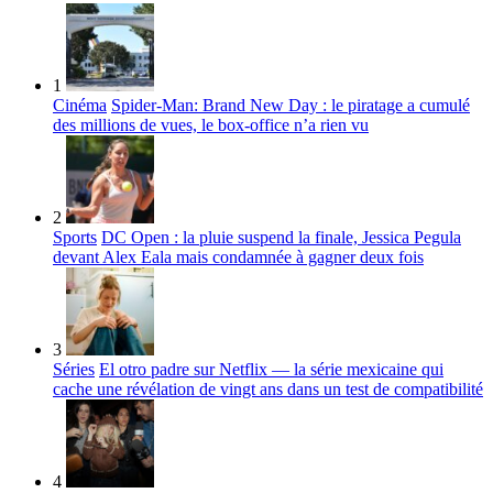
1
Cinéma
Spider-Man: Brand New Day : le piratage a cumulé
des millions de vues, le box-office n’a rien vu
2
Sports
DC Open : la pluie suspend la finale, Jessica Pegula
devant Alex Eala mais condamnée à gagner deux fois
3
Séries
El otro padre sur Netflix — la série mexicaine qui
cache une révélation de vingt ans dans un test de compatibilité
4