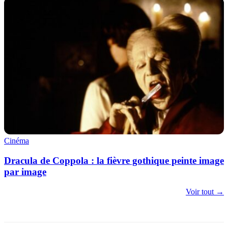
Cinéma
Dracula de Coppola : la fièvre gothique peinte image
par image
Voir tout →