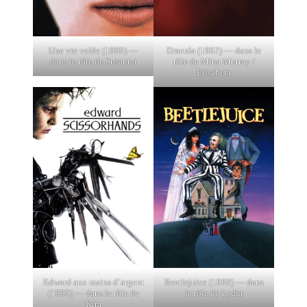
Une vie volée (1999) —
Dracula (1992) — dans le
dans le rôle de Susanna
rôle de Mina Murray /
Elisabeta
Edward aux mains d’argent
Beetlejuice (1988) — dans
(1990) — dans le rôle de
le rôle de Lydia
Kim