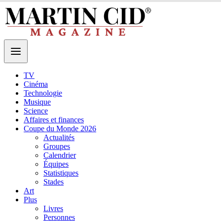
TV
Cinéma
Technologie
Musique
Science
Affaires et finances
Coupe du Monde 2026
Actualités
Groupes
Calendrier
Équipes
Statistiques
Stades
Art
Plus
Livres
Personnes