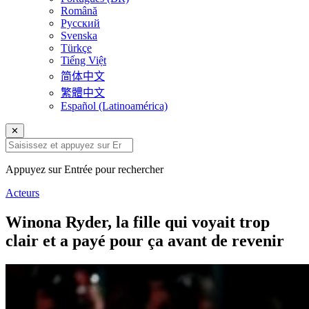
Română
Русский
Svenska
Türkçe
Tiếng Việt
简体中文
繁體中文
Español (Latinoamérica)
✕
Appuyez sur Entrée pour rechercher
Acteurs
Winona Ryder, la fille qui voyait trop
clair et a payé pour ça avant de revenir