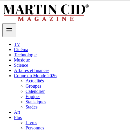
TV
Cinéma
Technologie
Musique
Science
Affaires et finances
Coupe du Monde 2026
Actualités
Groupes
Calendrier
Équipes
Statistiques
Stades
Art
Plus
Livres
Personnes