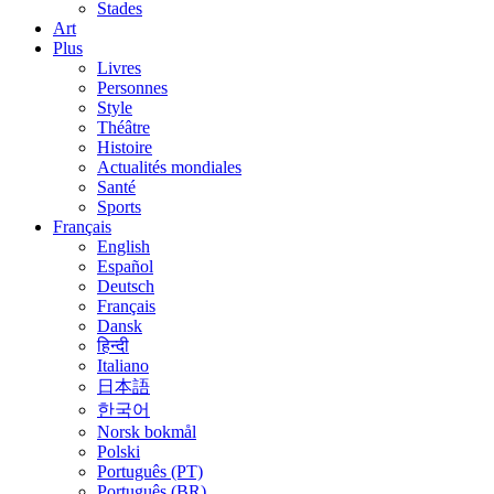
Stades
Art
Plus
Livres
Personnes
Style
Théâtre
Histoire
Actualités mondiales
Santé
Sports
Français
English
Español
Deutsch
Français
Dansk
हिन्दी
Italiano
日本語
한국어
Norsk bokmål
Polski
Português (PT)
Português (BR)