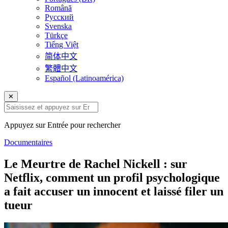
Română
Русский
Svenska
Türkçe
Tiếng Việt
简体中文
繁體中文
Español (Latinoamérica)
✕
Appuyez sur Entrée pour rechercher
Documentaires
Le Meurtre de Rachel Nickell : sur
Netflix, comment un profil psychologique
a fait accuser un innocent et laissé filer un
tueur