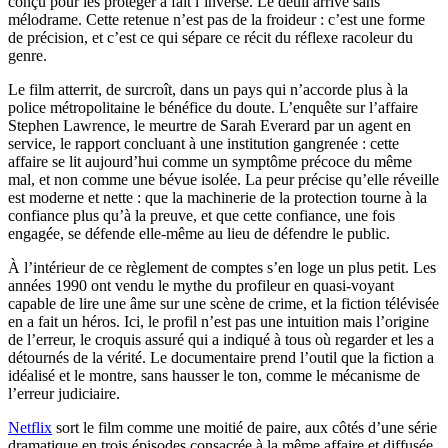
conçu pour les protéger a fait l’inverse. Le deuil arrive sans
mélodrame. Cette retenue n’est pas de la froideur : c’est une forme
de précision, et c’est ce qui sépare ce récit du réflexe racoleur du
genre.
Le film atterrit, de surcroît, dans un pays qui n’accorde plus à la
police métropolitaine le bénéfice du doute. L’enquête sur l’affaire
Stephen Lawrence, le meurtre de Sarah Everard par un agent en
service, le rapport concluant à une institution gangrenée : cette
affaire se lit aujourd’hui comme un symptôme précoce du même
mal, et non comme une bévue isolée. La peur précise qu’elle réveille
est moderne et nette : que la machinerie de la protection tourne à la
confiance plus qu’à la preuve, et que cette confiance, une fois
engagée, se défende elle-même au lieu de défendre le public.
À l’intérieur de ce règlement de comptes s’en loge un plus petit. Les
années 1990 ont vendu le mythe du profileur en quasi-voyant
capable de lire une âme sur une scène de crime, et la fiction télévisée
en a fait un héros. Ici, le profil n’est pas une intuition mais l’origine
de l’erreur, le croquis assuré qui a indiqué à tous où regarder et les a
détournés de la vérité. Le documentaire prend l’outil que la fiction a
idéalisé et le montre, sans hausser le ton, comme le mécanisme de
l’erreur judiciaire.
Netflix
sort le film comme une moitié de paire, aux côtés d’une série
dramatique en trois épisodes consacrée à la même affaire et diffusée