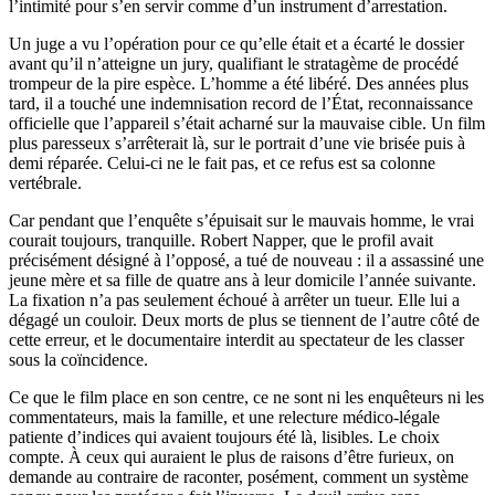
l’intimité pour s’en servir comme d’un instrument d’arrestation.
Un juge a vu l’opération pour ce qu’elle était et a écarté le dossier
avant qu’il n’atteigne un jury, qualifiant le stratagème de procédé
trompeur de la pire espèce. L’homme a été libéré. Des années plus
tard, il a touché une indemnisation record de l’État, reconnaissance
officielle que l’appareil s’était acharné sur la mauvaise cible. Un film
plus paresseux s’arrêterait là, sur le portrait d’une vie brisée puis à
demi réparée. Celui-ci ne le fait pas, et ce refus est sa colonne
vertébrale.
Car pendant que l’enquête s’épuisait sur le mauvais homme, le vrai
courait toujours, tranquille. Robert Napper, que le profil avait
précisément désigné à l’opposé, a tué de nouveau : il a assassiné une
jeune mère et sa fille de quatre ans à leur domicile l’année suivante.
La fixation n’a pas seulement échoué à arrêter un tueur. Elle lui a
dégagé un couloir. Deux morts de plus se tiennent de l’autre côté de
cette erreur, et le documentaire interdit au spectateur de les classer
sous la coïncidence.
Ce que le film place en son centre, ce ne sont ni les enquêteurs ni les
commentateurs, mais la famille, et une relecture médico-légale
patiente d’indices qui avaient toujours été là, lisibles. Le choix
compte. À ceux qui auraient le plus de raisons d’être furieux, on
demande au contraire de raconter, posément, comment un système