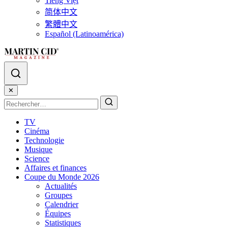
Tiếng Việt
简体中文
繁體中文
Español (Latinoamérica)
✕
TV
Cinéma
Technologie
Musique
Science
Affaires et finances
Coupe du Monde 2026
Actualités
Groupes
Calendrier
Équipes
Statistiques