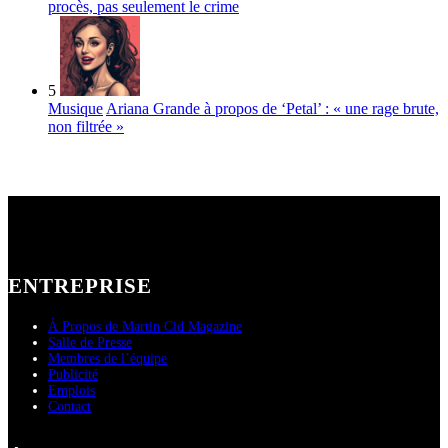
procès, pas seulement le crime
5
Musique
Ariana Grande à propos de ‘Petal’ : « une rage brute,
non filtrée »
ENTREPRISE
À Propos de Martin Cid Magazine
Salle de Presse
Membres de l’équipe
Publicité
Emplois
Contact