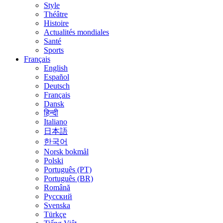
Style
Théâtre
Histoire
Actualités mondiales
Santé
Sports
Français
English
Español
Deutsch
Français
Dansk
हिन्दी
Italiano
日本語
한국어
Norsk bokmål
Polski
Português (PT)
Português (BR)
Română
Русский
Svenska
Türkçe