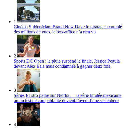
1
Cinéma
Spider-Man: Brand New Day : le piratage a cumulé
des millions de vues, le box-office n’a rien vu
2
Sports
DC Open : la pluie suspend la finale, Jessica Pegula
devant Alex Eala mais condamnée à gagner deux fois
3
Séries
El otro padre sur Netflix — la série limitée mexicaine
où un test de compatibilité devient l’aveu d’une vie entière
4