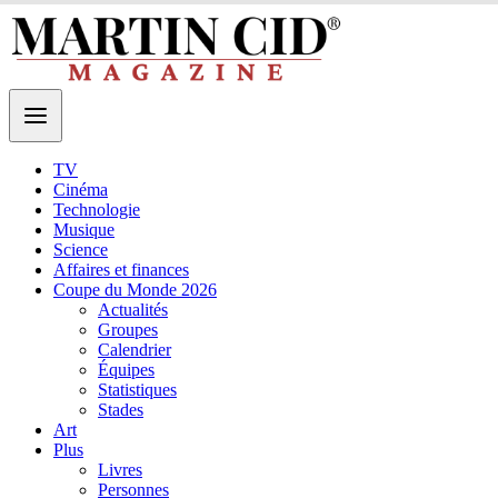
TV
Cinéma
Technologie
Musique
Science
Affaires et finances
Coupe du Monde 2026
Actualités
Groupes
Calendrier
Équipes
Statistiques
Stades
Art
Plus
Livres
Personnes