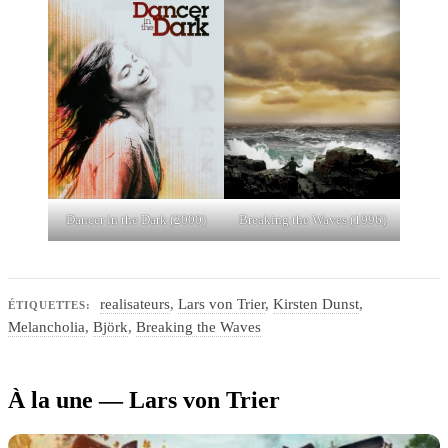
Dancer in the Dark (2000)
Breaking the Waves (1996)
realisateurs
,
Lars von Trier
,
Kirsten Dunst
,
ÉTIQUETTES:
Melancholia
,
Björk
,
Breaking the Waves
À la une — Lars von Trier