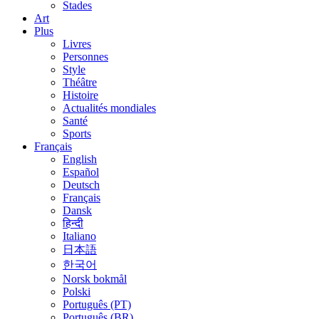
Stades
Art
Plus
Livres
Personnes
Style
Théâtre
Histoire
Actualités mondiales
Santé
Sports
Français
English
Español
Deutsch
Français
Dansk
हिन्दी
Italiano
日本語
한국어
Norsk bokmål
Polski
Português (PT)
Português (BR)