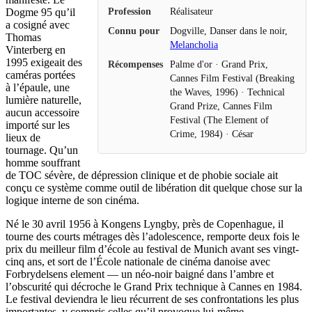
Profession
Réalisateur
Dogme 95 qu’il
a cosigné avec
Connu pour
Dogville, Danser dans le noir,
Thomas
Melancholia
Vinterberg en
1995 exigeait des
Récompenses
Palme d'or · Grand Prix,
caméras portées
Cannes Film Festival (Breaking
à l’épaule, une
the Waves, 1996) · Technical
lumière naturelle,
Grand Prize, Cannes Film
aucun accessoire
Festival (The Element of
importé sur les
Crime, 1984) · César
lieux de
tournage. Qu’un
homme souffrant
de TOC sévère, de dépression clinique et de phobie sociale ait
conçu ce système comme outil de libération dit quelque chose sur la
logique interne de son cinéma.
Né le 30 avril 1956 à Kongens Lyngby, près de Copenhague, il
tourne des courts métrages dès l’adolescence, remporte deux fois le
prix du meilleur film d’école au festival de Munich avant ses vingt-
cinq ans, et sort de l’École nationale de cinéma danoise avec
Forbrydelsens element — un néo-noir baigné dans l’ambre et
l’obscurité qui décroche le Grand Prix technique à Cannes en 1984.
Le festival deviendra le lieu récurrent de ses confrontations les plus
importantes, y compris celles qu’il provoque lui-même.