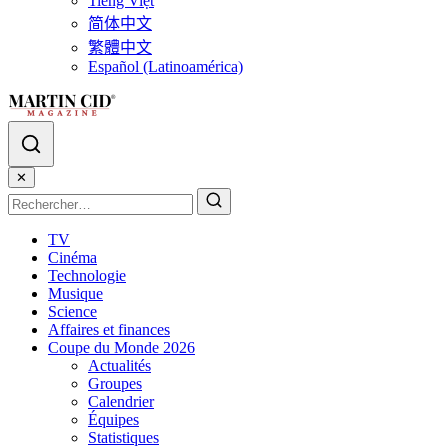
Tiếng Việt
简体中文
繁體中文
Español (Latinoamérica)
✕
TV
Cinéma
Technologie
Musique
Science
Affaires et finances
Coupe du Monde 2026
Actualités
Groupes
Calendrier
Équipes
Statistiques