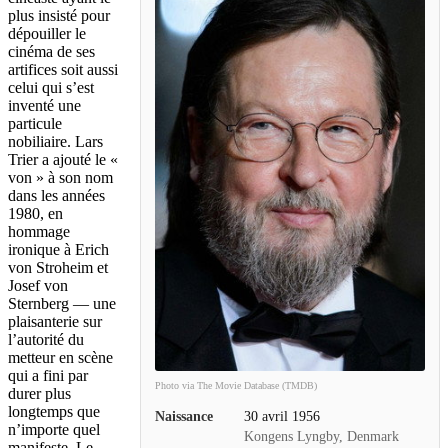
plus insisté pour
dépouiller le
cinéma de ses
artifices soit aussi
celui qui s’est
inventé une
particule
nobiliaire. Lars
Trier a ajouté le «
von » à son nom
dans les années
1980, en
hommage
ironique à Erich
von Stroheim et
Josef von
Sternberg — une
plaisanterie sur
l’autorité du
metteur en scène
qui a fini par
Photo via The Movie Database (TMDB)
durer plus
longtemps que
Naissance
30 avril 1956
n’importe quel
Kongens Lyngby, Denmark
manifeste. Le