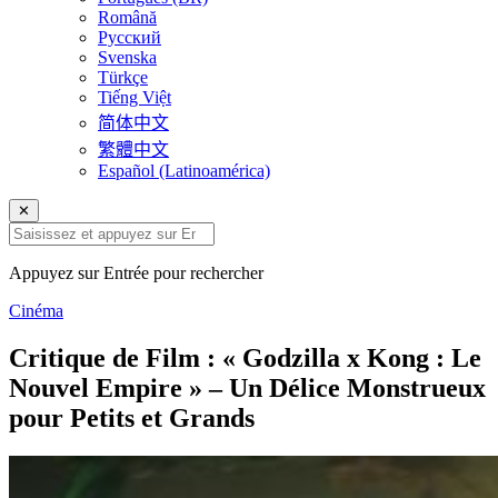
Română
Русский
Svenska
Türkçe
Tiếng Việt
简体中文
繁體中文
Español (Latinoamérica)
✕
Appuyez sur Entrée pour rechercher
Cinéma
Critique de Film : « Godzilla x Kong : Le
Nouvel Empire » – Un Délice Monstrueux
pour Petits et Grands