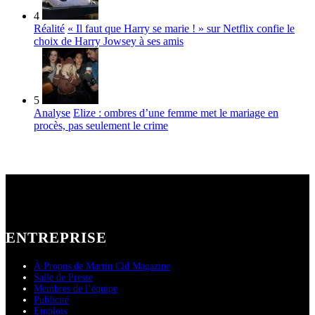
4
Réalité
« Il faut que Harry se marie ! » sur Netflix confie le
choix de Harry Jowsey à ses amis
5
Analyse
Elize : ombres d’une femme met le mariage en
procès, pas seulement le crime
ENTREPRISE
À Propos de Martin Cid Magazine
Salle de Presse
Membres de l’équipe
Publicité
Emplois