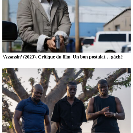
‘Assassin’ (2023). Critique du film. Un bon postulat… gâché