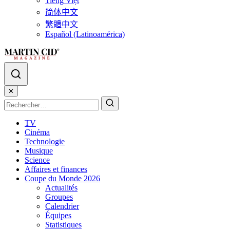
Tiếng Việt
简体中文
繁體中文
Español (Latinoamérica)
✕
TV
Cinéma
Technologie
Musique
Science
Affaires et finances
Coupe du Monde 2026
Actualités
Groupes
Calendrier
Équipes
Statistiques