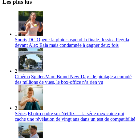
Les plus lus
1
Sports
DC Open : la pluie suspend la finale, Jessica Pegula
devant Alex Eala mais condamnée à gagner deux fois
2
Cinéma
Spider-Man: Brand New Day : le piratage a cumulé
des millions de vues, le box-office n’a rien vu
3
Séries
El otro padre sur Netflix — la série mexicaine qui
cache une révélation de vingt ans dans un test de compatibilité