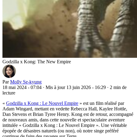
Godzilla x Kong: The New Empire
Par
Molly Se-kyung
18 mai 2024 - 07:04
·
Mis à jour 13 juin 2026 - 16:29
·
2 min de
lecture
«
Godzilla x Kong : Le Nouvel Empire
» est un film réalisé par
Adam Wingard, mettant en vedette Rebecca Hall, Kaylee Hottle,
Dan Stevens et Brian Tyree Henry. Kong est de retour, accompagné
de nouveaux amis, dans cette nouvelle et spectaculaire aventure
intitulée « Godzilla x Kong : Le Nouvel Empire ». Une véritable
épopée de désastres naturels (ou non), où notre singe préféré
continue de faire des ravages sur Terre.