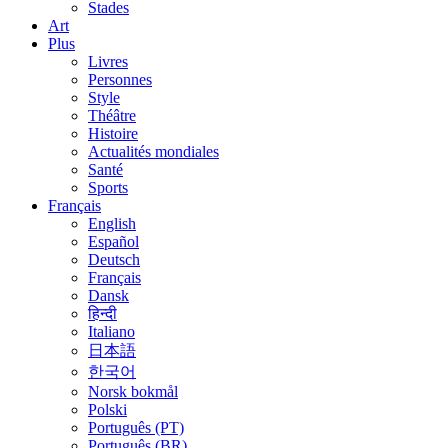
Stades
Art
Plus
Livres
Personnes
Style
Théâtre
Histoire
Actualités mondiales
Santé
Sports
Français
English
Español
Deutsch
Français
Dansk
हिन्दी
Italiano
日本語
한국어
Norsk bokmål
Polski
Português (PT)
Português (BR)