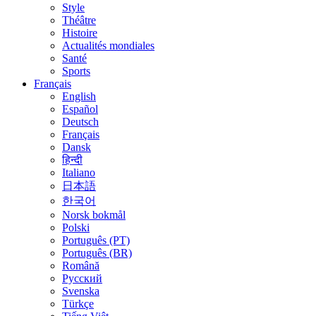
Style
Théâtre
Histoire
Actualités mondiales
Santé
Sports
Français
English
Español
Deutsch
Français
Dansk
हिन्दी
Italiano
日本語
한국어
Norsk bokmål
Polski
Português (PT)
Português (BR)
Română
Русский
Svenska
Türkçe