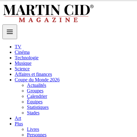
TV
Cinéma
Technologie
Musique
Science
Affaires et finances
Coupe du Monde 2026
Actualités
Groupes
Calendrier
Équipes
Statistiques
Stades
Art
Plus
Livres
Personnes