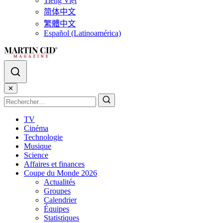
Tiếng Việt
简体中文
繁體中文
Español (Latinoamérica)
✕
TV
Cinéma
Technologie
Musique
Science
Affaires et finances
Coupe du Monde 2026
Actualités
Groupes
Calendrier
Équipes
Statistiques