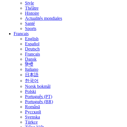
Style
Théâtre
Histoire
Actualités mondiales
Santé
Sports
Français
English
Español
Deutsch
Français
Dansk
हिन्दी
Italiano
日本語
한국어
Norsk bokmål
Polski
Português (PT)
Português (BR)
Română
Русский
Svenska
Türkçe