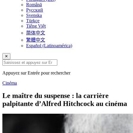
Română
Русский
Svenska
Türkçe
Tiếng Việt
简体中文
繁體中文
Español (Latinoamérica)
✕
Appuyez sur Entrée pour rechercher
Cinéma
Le maître du suspense : la carrière
palpitante d’Alfred Hitchcock au cinéma