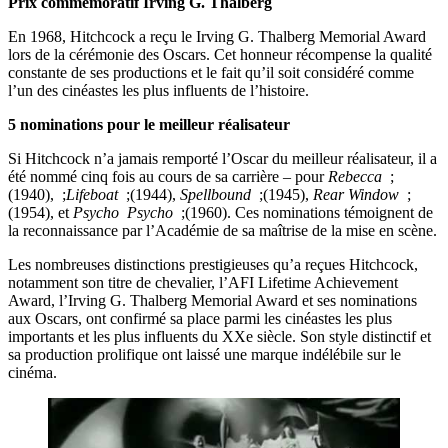
Prix commémoratif Irving G. Thalberg
En 1968, Hitchcock a reçu le Irving G. Thalberg Memorial Award
lors de la cérémonie des Oscars. Cet honneur récompense la qualité
constante de ses productions et le fait qu’il soit considéré comme
l’un des cinéastes les plus influents de l’histoire.
5 nominations pour le meilleur réalisateur
Si Hitchcock n’a jamais remporté l’Oscar du meilleur réalisateur, il a
été nommé cinq fois au cours de sa carrière – pour
Rebecca
;
(1940), ;
Lifeboat
;(1944),
Spellbound
;(1945),
Rear Window
;
(1954), et
Psycho
Psycho
;(1960). Ces nominations témoignent de
la reconnaissance par l’Académie de sa maîtrise de la mise en scène.
Les nombreuses distinctions prestigieuses qu’a reçues Hitchcock,
notamment son titre de chevalier, l’AFI Lifetime Achievement
Award, l’Irving G. Thalberg Memorial Award et ses nominations
aux Oscars, ont confirmé sa place parmi les cinéastes les plus
importants et les plus influents du XXe siècle. Son style distinctif et
sa production prolifique ont laissé une marque indélébile sur le
cinéma.