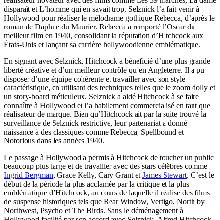
réalisateur novateur avec des films comme Les 39 marches, La dame
disparaît et L’homme qui en savait trop. Selznick l’a fait venir à
Hollywood pour réaliser le mélodrame gothique Rebecca, d’après le
roman de Daphne du Maurier. Rebecca a remporté l’Oscar du
meilleur film en 1940, consolidant la réputation d’Hitchcock aux
États-Unis et lançant sa carrière hollywoodienne emblématique.
En signant avec Selznick, Hitchcock a bénéficié d’une plus grande
liberté créative et d’un meilleur contrôle qu’en Angleterre. Il a pu
disposer d’une équipe cohérente et travailler avec son style
caractéristique, en utilisant des techniques telles que le zoom dolly et
un story-board méticuleux. Selznick a aidé Hitchcock à se faire
connaître à Hollywood et l’a habilement commercialisé en tant que
réalisateur de marque. Bien qu’Hitchcock ait par la suite trouvé la
surveillance de Selznick restrictive, leur partenariat a donné
naissance à des classiques comme Rebecca, Spellbound et
Notorious dans les années 1940.
Le passage à Hollywood a permis à Hitchcock de toucher un public
beaucoup plus large et de travailler avec des stars célèbres comme
Ingrid Bergman
, Grace Kelly, Cary Grant et
James Stewart
. C’est le
début de la période la plus acclamée par la critique et la plus
emblématique d’Hitchcock, au cours de laquelle il réalise des films
de suspense historiques tels que Rear Window, Vertigo, North by
Northwest, Psycho et The Birds. Sans le déménagement à
Hollywood facilité par son accord avec Selznick, Alfred Hitchcock