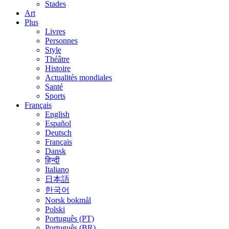
Stades
Art
Plus
Livres
Personnes
Style
Théâtre
Histoire
Actualités mondiales
Santé
Sports
Français
English
Español
Deutsch
Français
Dansk
हिन्दी
Italiano
日本語
한국어
Norsk bokmål
Polski
Português (PT)
Português (BR)