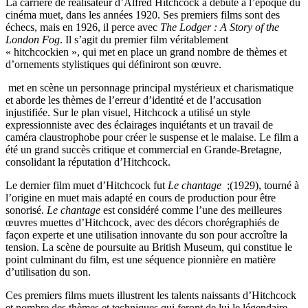
La carrière de réalisateur d’Alfred Hitchcock a débuté à l’époque du
cinéma muet, dans les années 1920. Ses premiers films sont des
échecs, mais en 1926, il perce avec
The Lodger : A Story of the
London Fog
. Il s’agit du premier film véritablement
« hitchcockien », qui met en place un grand nombre de thèmes et
d’ornements stylistiques qui définiront son œuvre.
met en scène un personnage principal mystérieux et charismatique
et aborde les thèmes de l’erreur d’identité et de l’accusation
injustifiée. Sur le plan visuel, Hitchcock a utilisé un style
expressionniste avec des éclairages inquiétants et un travail de
caméra claustrophobe pour créer le suspense et le malaise. Le film a
été un grand succès critique et commercial en Grande-Bretagne,
consolidant la réputation d’Hitchcock.
Le dernier film muet d’Hitchcock fut
Le chantage
;(1929), tourné à
l’origine en muet mais adapté en cours de production pour être
sonorisé.
Le chantage
est considéré comme l’une des meilleures
œuvres muettes d’Hitchcock, avec des décors chorégraphiés de
façon experte et une utilisation innovante du son pour accroître la
tension. La scène de poursuite au British Museum, qui constitue le
point culminant du film, est une séquence pionnière en matière
d’utilisation du son.
Ces premiers films muets illustrent les talents naissants d’Hitchcock
et nombre des thèmes et techniques qui feront de lui le légendaire