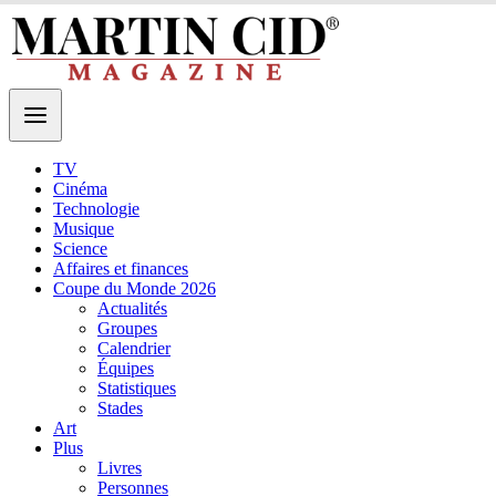
TV
Cinéma
Technologie
Musique
Science
Affaires et finances
Coupe du Monde 2026
Actualités
Groupes
Calendrier
Équipes
Statistiques
Stades
Art
Plus
Livres
Personnes