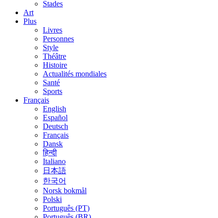
Stades
Art
Plus
Livres
Personnes
Style
Théâtre
Histoire
Actualités mondiales
Santé
Sports
Français
English
Español
Deutsch
Français
Dansk
हिन्दी
Italiano
日本語
한국어
Norsk bokmål
Polski
Português (PT)
Português (BR)