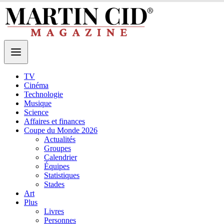
TV
Cinéma
Technologie
Musique
Science
Affaires et finances
Coupe du Monde 2026
Actualités
Groupes
Calendrier
Équipes
Statistiques
Stades
Art
Plus
Livres
Personnes