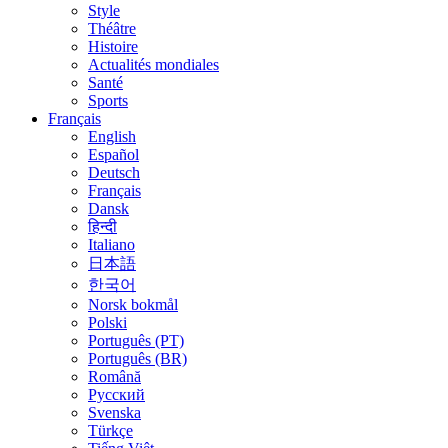
Style
Théâtre
Histoire
Actualités mondiales
Santé
Sports
Français
English
Español
Deutsch
Français
Dansk
हिन्दी
Italiano
日本語
한국어
Norsk bokmål
Polski
Português (PT)
Português (BR)
Română
Русский
Svenska
Türkçe