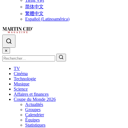
Tiếng Việt
简体中文
繁體中文
Español (Latinoamérica)
✕
TV
Cinéma
Technologie
Musique
Science
Affaires et finances
Coupe du Monde 2026
Actualités
Groupes
Calendrier
Équipes
Statistiques