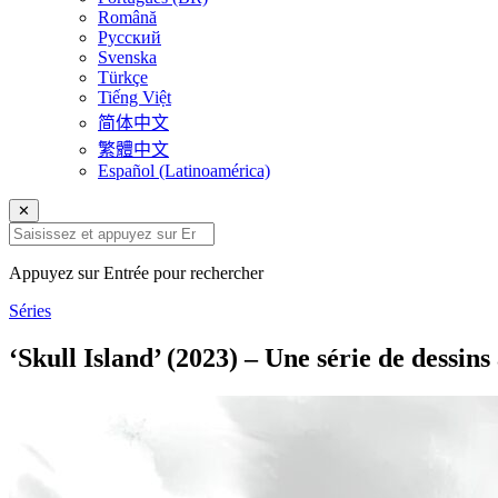
Română
Русский
Svenska
Türkçe
Tiếng Việt
简体中文
繁體中文
Español (Latinoamérica)
✕
Appuyez sur Entrée pour rechercher
Séries
‘Skull Island’ (2023) – Une série de dessins