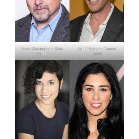
Jason Alexander — Alan
John Viener — Carson
(voice)
(voice)