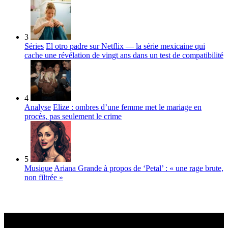
3
Séries
El otro padre sur Netflix — la série mexicaine qui
cache une révélation de vingt ans dans un test de compatibilité
4
Analyse
Elize : ombres d’une femme met le mariage en
procès, pas seulement le crime
5
Musique
Ariana Grande à propos de ‘Petal’ : « une rage brute,
non filtrée »