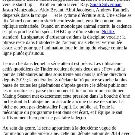
vers le stand-up — Kroll en raton laveur Ray,
Sarah Silverman
,
Jason Mantzoukas, Aidy Bryant, Abbi Jacobson, Andrew Rannells
dispersés dans la troupe — et le rythme d’écriture suit. Une scène se
lit d’abord comme un sketch confessionnel, ensuite comme une
réplique scénarisée. Quand un monologue animal atterrit, la cadence
est plus proche d’un spécial HBO que d’une sitcom
Netflix
standard. La signature d’artisanat est dans la discipline vocale : la
phrase reste dans l’idiolecte de l’acteur, mais elle est verrouillée
assez serré pour que l’animation joue le timing du visage contre la
ligne plutôt qu’autour.
Le marché dans lequel la série atterrit est précis. Les utilisateurs
actifs quotidiens de Tinder reculent depuis deux ans ; Pew suit la
part de célibataires adultes sous trente ans dans la même direction
depuis 2019 ; la génération Z déclare la fréquence sexuelle la plus
basse de toutes les générations d’après-guerre ; le débat public sur
les rencontres est passé du comment faire au pourquoi continuer.
Mating Season met exactement cette pression dans la bouche d’une
biche dont la biologie ne lui accorde aucune clause de sortie. La
biche ne peut pas désinstaller l’appli. Le public, si. Toute la
mécanique du programme tient dans cet écart, et l’équipe le sait
suffisamment bien pour ne pas faire la leçon.
Au sein du genre, la série appartient à la deuxième vague de
l’animation adulte américaine, celle qui débute autour de 2014 avec