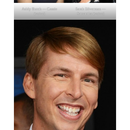
Ashly Burch — Cassie
Sarah Silverman —
(voice)
Samantha (voice)