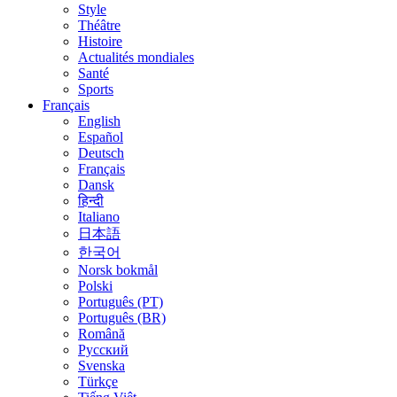
Style
Théâtre
Histoire
Actualités mondiales
Santé
Sports
Français
English
Español
Deutsch
Français
Dansk
हिन्दी
Italiano
日本語
한국어
Norsk bokmål
Polski
Português (PT)
Português (BR)
Română
Русский
Svenska
Türkçe