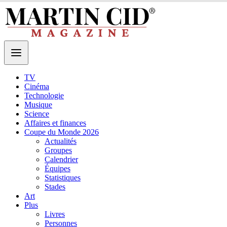
TV
Cinéma
Technologie
Musique
Science
Affaires et finances
Coupe du Monde 2026
Actualités
Groupes
Calendrier
Équipes
Statistiques
Stades
Art
Plus
Livres
Personnes