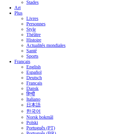
Stades
Art
Plus
Livres
Personnes
Style
Théâtre
Histoire
Actualités mondiales
Santé
Sports
Français
English
Español
Deutsch
Français
Dansk
हिन्दी
Italiano
日本語
한국어
Norsk bokmål
Polski
Português (PT)
Português (BR)