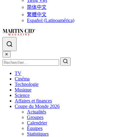
Tiếng Việt
简体中文
繁體中文
Español (Latinoamérica)
✕
TV
Cinéma
Technologie
Musique
Science
Affaires et finances
Coupe du Monde 2026
Actualités
Groupes
Calendrier
Équipes
Statistiques