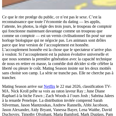
Ce que le rire protège du public, ce n’est pas le sexe. C’est la
reconnaissance que toute l’économie du dating — les applis,
l’attente, les photos, la règle des trois jours, le troupeau de comptoir
qui fonctionne maintenant davantage comme un troupeau que
comme un comptoir — est un vernis civilisationnel fin posé sur une
horloge biologique qui ne négocie pas. Les animaux sont drôles
parce que leur version de l’accouplement est honnête.
L’accouplement honnête est la chose que le spectateur n’arrive plus
à vouloir. Si l’accouplement est la pulsion évolutive universelle et
que nous sommes la première génération avec la capacité technique
de nous en retirer en masse, la comédie doit décider si elle célèbre la
liberté ou pleure le coût. Mating Season insiste sur les deux moitiés
sans choisir son camp. La série ne tranche pas. Elle ne cherche pas à
trancher.
Mating Season arrive sur
Netflix
le 22 mai 2026, classification TV-
MA. Nick Kroll prête sa voix au raton laveur Ray ; June Diane
Raphael à la biche Fawn ; Zach Woods à l’ours Josh ; Sabrina Jalees
à la renarde Penelope. La distribution invitée comprend Sarah
Silverman, Jason Mantzoukas, Andrew Rannells, Abbi Jacobson,
Jason Alexander, Aidy Bryant, Vanessa Bayer, Lena Waithe, David
Duchovny, Timothy Olyphant, Maria Bamford, Mark Duplass, Pam