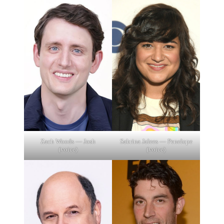
Zach Woods — Josh
Sabrina Jalees — Penelope
(voice)
(voice)