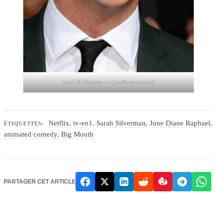
Jack McBrayer — Geoffrey (voice)
Netflix
,
tv-en1
,
Sarah Silverman
,
June Diane Raphael
,
ÉTIQUETTES:
animated comedy
,
Big Mouth
PARTAGER CET ARTICLE