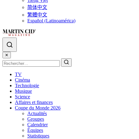
Tiếng Việt
简体中文
繁體中文
Español (Latinoamérica)
✕
TV
Cinéma
Technologie
Musique
Science
Affaires et finances
Coupe du Monde 2026
Actualités
Groupes
Calendrier
Équipes
Statistiques