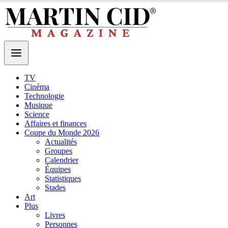
TV
Cinéma
Technologie
Musique
Science
Affaires et finances
Coupe du Monde 2026
Actualités
Groupes
Calendrier
Équipes
Statistiques
Stades
Art
Plus
Livres
Personnes