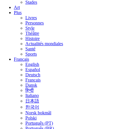
Stades
Art
Plus
Livres
Personnes
Style
Théâtre
Histoire
Actualités mondiales
Santé
Sports
Français
English
Español
Deutsch
Français
Dansk
हिन्दी
Italiano
日本語
한국어
Norsk bokmål
Polski
Português (PT)
Português (BR)