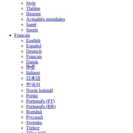
Style
Théâtre
Histoire
Actualités mondiales
Santé
Sports
Français
English
Español
Deutsch
Français
Dansk
हिन्दी
Italiano
日本語
한국어
Norsk bokmål
Polski
Português (PT)
Português (BR)
Română
Русский
Svenska
Türkçe