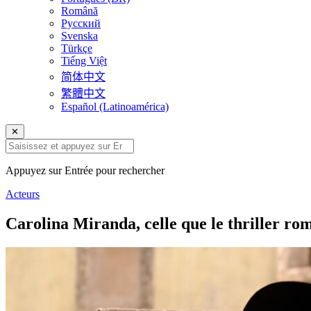
Română
Русский
Svenska
Türkçe
Tiếng Việt
简体中文
繁體中文
Español (Latinoamérica)
✕
Appuyez sur Entrée pour rechercher
Acteurs
Carolina Miranda, celle que le thriller ro