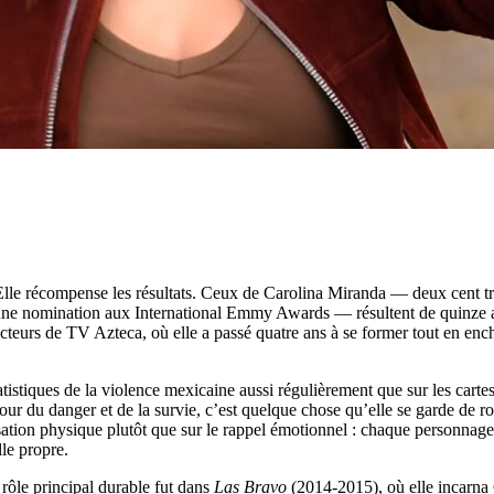
. Elle récompense les résultats. Ceux de Carolina Miranda — deux cent t
une nomination aux International Emmy Awards — résultent de quinze a
urs de TV Azteca, où elle a passé quatre ans à se former tout en ench
atistiques de la violence mexicaine aussi régulièrement que sur les cartes
our du danger et de la survie, c’est quelque chose qu’elle se garde de r
nsation physique plutôt que sur le rappel émotionnel : chaque personnag
lle propre.
ôle principal durable fut dans
Las Bravo
(2014-2015), où elle incarna