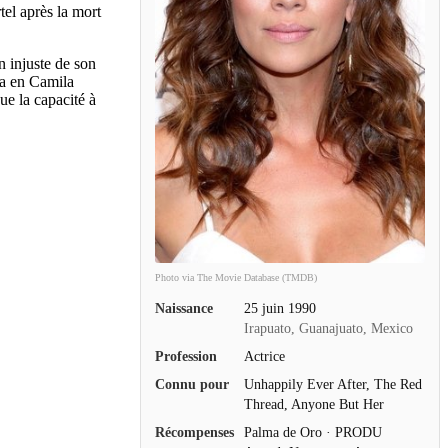
el après la mort
n injuste de son
ça en Camila
ue la capacité à
Photo via The Movie Database (TMDB)
Naissance
25 juin 1990
Irapuato, Guanajuato, Mexico
Profession
Actrice
Connu pour
Unhappily Ever After, The Red
Thread, Anyone But Her
Récompenses
Palma de Oro · PRODU