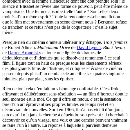
confondre avec la femme silencieuse dont elle doit prendre soin ; le
silence d’Elisabet se révèle une forme de pouvoir, peut-être même de
vampirisme. Une femme absorbe-t-elle l’autre ? Sont-elles deux
moitiés d’un même esprit ? Toute la rencontre est-elle une fiction
que le film met ouvertement en scène devant nous ? Bergman refuse
de trancher, et ce refus n’est pas de la coquetterie : c’est le sujet
même.
Presque rien du cinéma d’auteur ultérieur n’y échappe.
Trois femmes
de Robert Altman,
Mulholland Drive
de
David Lynch
,
Black Swan
de
Darren Aronofsky
et toute une lignée de drames de
dédoublement et d’identités qui se dissolvent remontent à ce seul
film. Il figure tout en haut de presque tous les classements sérieux
des plus grands films de l’histoire, et critiques et écoles de cinéma
passent depuis plus d’un demi-siècle au crible ses quatre-vingt-une
minutes, plan par plan, sans les épuiser.
Rien de tout cela n’en fait un visionnage confortable. C’est froid,
effrayant et délibérément sans résolution — un film d’horreur dont le
seul monstre est le moi. Ce qu’il offre en retour, c’est la sensation
rare d’un art éprouvant ses propres limites en temps réel et en
découvrant de nouvelles. Sorti en 1966, il n’a pas vieilli d’un jour,
parce qu’il n’a jamais cherché à dépeindre son présent ; il cherchait à
découvrir ce qu’un visage, une voix et une caméra peuvent vraiment
se faire l’un à l’autre. La réponse à laquelle il parvient demeure