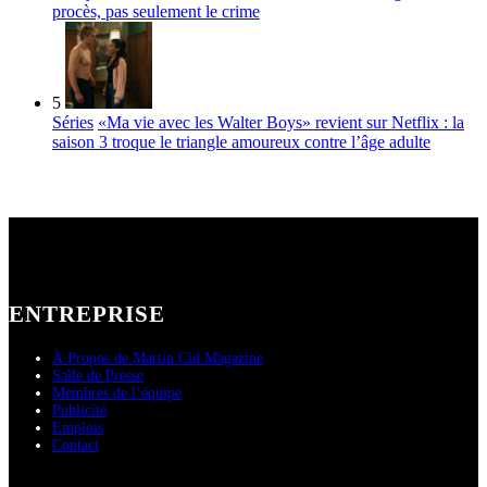
procès, pas seulement le crime
5
Séries
«Ma vie avec les Walter Boys» revient sur Netflix : la
saison 3 troque le triangle amoureux contre l’âge adulte
ENTREPRISE
À Propos de Martin Cid Magazine
Salle de Presse
Membres de l’équipe
Publicité
Emplois
Contact