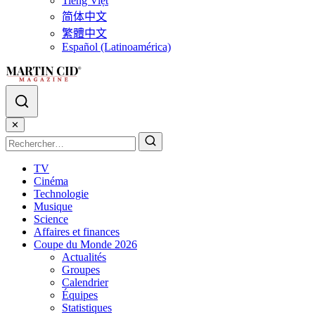
Tiếng Việt
简体中文
繁體中文
Español (Latinoamérica)
✕
TV
Cinéma
Technologie
Musique
Science
Affaires et finances
Coupe du Monde 2026
Actualités
Groupes
Calendrier
Équipes
Statistiques