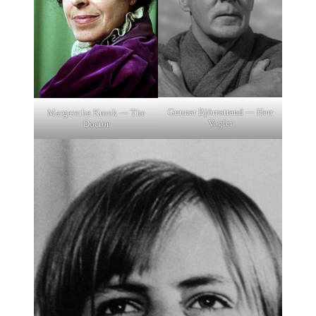
Gunnar Björnstrand — Herr
Margaretha Krook — The
Vogler
Doctor