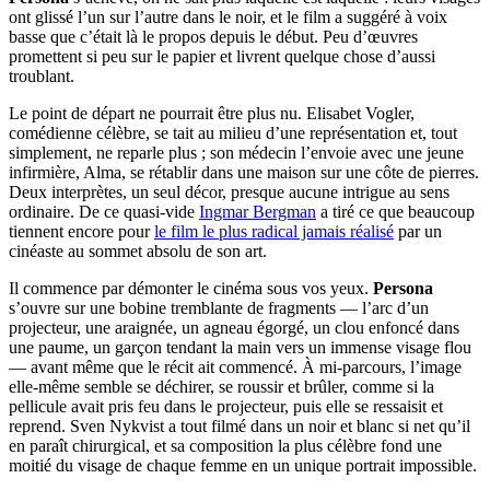
ont glissé l’un sur l’autre dans le noir, et le film a suggéré à voix
basse que c’était là le propos depuis le début. Peu d’œuvres
promettent si peu sur le papier et livrent quelque chose d’aussi
troublant.
Le point de départ ne pourrait être plus nu. Elisabet Vogler,
comédienne célèbre, se tait au milieu d’une représentation et, tout
simplement, ne reparle plus ; son médecin l’envoie avec une jeune
infirmière, Alma, se rétablir dans une maison sur une côte de pierres.
Deux interprètes, un seul décor, presque aucune intrigue au sens
ordinaire. De ce quasi-vide
Ingmar Bergman
a tiré ce que beaucoup
tiennent encore pour
le film le plus radical jamais réalisé
par un
cinéaste au sommet absolu de son art.
Il commence par démonter le cinéma sous vos yeux.
Persona
s’ouvre sur une bobine tremblante de fragments — l’arc d’un
projecteur, une araignée, un agneau égorgé, un clou enfoncé dans
une paume, un garçon tendant la main vers un immense visage flou
— avant même que le récit ait commencé. À mi-parcours, l’image
elle-même semble se déchirer, se roussir et brûler, comme si la
pellicule avait pris feu dans le projecteur, puis elle se ressaisit et
reprend. Sven Nykvist a tout filmé dans un noir et blanc si net qu’il
en paraît chirurgical, et sa composition la plus célèbre fond une
moitié du visage de chaque femme en un unique portrait impossible.