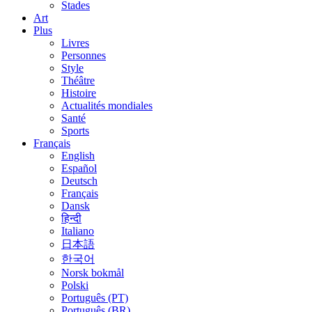
Stades
Art
Plus
Livres
Personnes
Style
Théâtre
Histoire
Actualités mondiales
Santé
Sports
Français
English
Español
Deutsch
Français
Dansk
हिन्दी
Italiano
日本語
한국어
Norsk bokmål
Polski
Português (PT)
Português (BR)