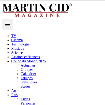
TV
Cinéma
Technologie
Musique
Science
Affaires et finances
Coupe du Monde 2026
Actualités
Groupes
Calendrier
Équipes
Statistiques
Stades
Art
Plus
Livres
Personnes