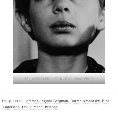
Jörgen Lindström — Elisabet's Son (uncredited)
drames
,
Ingmar Bergman
,
Darren Aronofsky
,
Bibi
ÉTIQUETTES:
Andersson
,
Liv Ullmann
,
Persona