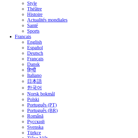
Style
Théâtre
Histoire
Actualités mondiales
Santé
Sports
Français
English
Español
Deutsch
Français
Dansk
हिन्दी
Italiano
日本語
한국어
Norsk bokmål
Polski
Português (PT)
Português (BR)
Română
Русский
Svenska
Türkçe