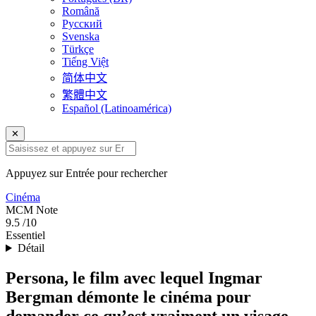
Română
Русский
Svenska
Türkçe
Tiếng Việt
简体中文
繁體中文
Español (Latinoamérica)
✕
Appuyez sur Entrée pour rechercher
Cinéma
MCM
Note
9.5
/10
Essentiel
Détail
Persona, le film avec lequel Ingmar
Bergman démonte le cinéma pour
demander ce qu’est vraiment un visage