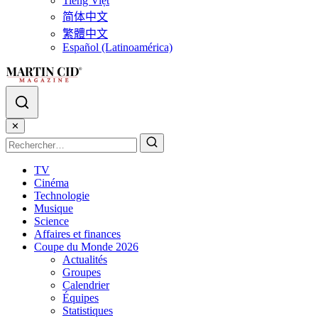
Tiếng Việt
简体中文
繁體中文
Español (Latinoamérica)
✕
TV
Cinéma
Technologie
Musique
Science
Affaires et finances
Coupe du Monde 2026
Actualités
Groupes
Calendrier
Équipes
Statistiques