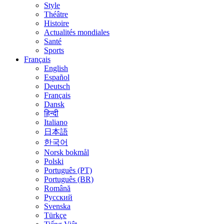
Style
Théâtre
Histoire
Actualités mondiales
Santé
Sports
Français
English
Español
Deutsch
Français
Dansk
हिन्दी
Italiano
日本語
한국어
Norsk bokmål
Polski
Português (PT)
Português (BR)
Română
Русский
Svenska
Türkçe