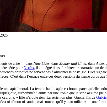
 ©2026
ture
oments de crise — dans
Nine Lives
, dans
Mother and Child
, dans
Albert
emière série pour
Netflix
, il a intégré dans l’architecture narrative un dét
séquences oniriques ne servent pas à alimenter la nostalgie. Elles signal
 effacée. C’est dans l’espace entre ces deux versions du même corps que 
e un capital moral. La femme handicapée est bonne parce qu’elle endure ;
aplégique, surnommée Santita par une ironie que la série assume pleine
cabrona. » Elle n’ajoute rien. La série non plus. García, fils de
Gabrie
’est ni démon ni santita, mais tout ce qu’il y a au milieu » — une form