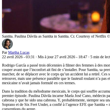
Santita. Paulina Dávila as Santita in Santita. Cr. Courtesy of Netflix
Par
Martha Lucas
22 avril 2026 - 03:31
·
Mis à jour 27 avril 2026 - 18:47
·
5 min de lec
Rodrigo García a passé trois décennies à filmer des femmes à des m
couper avant que l’inconfort ait fini de s’installer. Pour Santita, sa pr
marcher, de se déplacer avec le corps qu’un accident lui a retiré. Ces 
retrouver, mais une présence parallèle que le fauteuil roulant n’a pas
mexicaine n’avait jamais formulé en ces termes.
Dans la tradition du mélodrame mexicain, le corps qui souffre accumul
premier épisode. Paulina Dávila incarne María José Cano, médecin par
cabrona y que he sido una cabrona. Y, probablemente, siempre sea una 
Soprano et de Six Feet Under, a confié à l’agence EFE que Santita « n
conventions du genre.