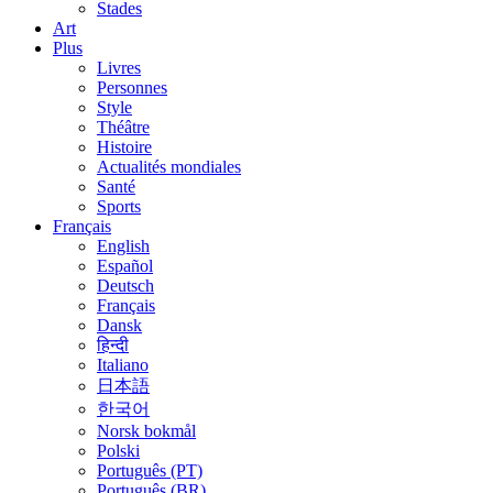
Stades
Art
Plus
Livres
Personnes
Style
Théâtre
Histoire
Actualités mondiales
Santé
Sports
Français
English
Español
Deutsch
Français
Dansk
हिन्दी
Italiano
日本語
한국어
Norsk bokmål
Polski
Português (PT)
Português (BR)