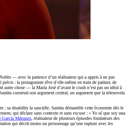
 Nobbs
— avec la patience d’un réalisateur qui a appris à ne pas
ail précis : la protagoniste rêve d’elle-même en train de patiner, de
ent autre chose — la María José d’avant le crash n’est pas un idéal à
Santita construit son argument central, un argument que la telenovela
 sa disability la sanctifie. Santita démantèle cette économie dès le
ment, qui déclare sans contexte et sans excuse : « Yo sé que soy una
l García Márquez
, réalisateur de plusieurs épisodes fondateurs des
ulation qui décrit moins un personnage qu’une rupture avec les