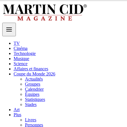
TV
Cinéma
Technologie
Musique
Science
Affaires et finances
Coupe du Monde 2026
Actualités
Groupes
Calendrier
Équipes
Statistiques
Stades
Art
Plus
Livres
Personnes