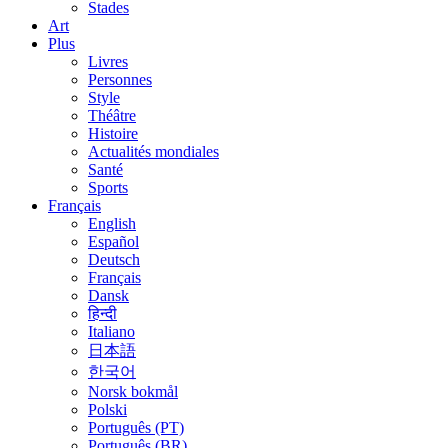
Stades
Art
Plus
Livres
Personnes
Style
Théâtre
Histoire
Actualités mondiales
Santé
Sports
Français
English
Español
Deutsch
Français
Dansk
हिन्दी
Italiano
日本語
한국어
Norsk bokmål
Polski
Português (PT)
Português (BR)