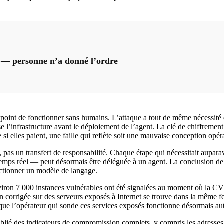
 — personne n’a donné l’ordre
 le point de fonctionner sans humains. L’attaque a tout de même nécessi
se l’infrastructure avant le déploiement de l’agent. La clé de chiffreme
i elles paient, une faille qui reflète soit une mauvaise conception opéra
 pas un transfert de responsabilité. Chaque étape qui nécessitait aupar
temps réel — peut désormais être déléguée à un agent. La conclusion de 
onctionner un modèle de langage.
Environ 7 000 instances vulnérables ont été signalées au moment où la 
corrigée sur des serveurs exposés à Internet se trouve dans la même fe
st que l’opérateur qui sonde ces services exposés fonctionne désormais 
ublié des indicateurs de compromission complets, y compris les adresses