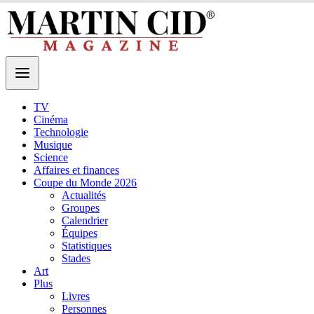
TV
Cinéma
Technologie
Musique
Science
Affaires et finances
Coupe du Monde 2026
Actualités
Groupes
Calendrier
Équipes
Statistiques
Stades
Art
Plus
Livres
Personnes