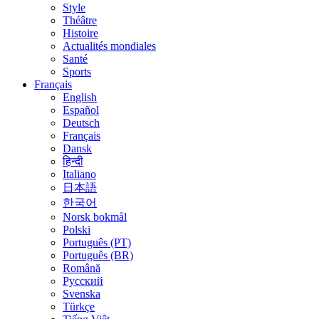
Style
Théâtre
Histoire
Actualités mondiales
Santé
Sports
Français
English
Español
Deutsch
Français
Dansk
हिन्दी
Italiano
日本語
한국어
Norsk bokmål
Polski
Português (PT)
Português (BR)
Română
Русский
Svenska
Türkçe