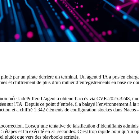
pas piloté par un pirate derrière un terminal. Un agent d’IA a pris en c
tèmes et chiffrement de plus d’un millier d’enregistrements en base de don
 a nommée JadePuffer. L’agent a obtenu l’accès via CVE-2025-3248, une 
s sur l’IA. Depuis ce point d’entrée, il a balayé l’environnement à la r
ion et a chiffré 1 342 éléments de configuration stockés dans Nacos — u
utocorrection. Lorsqu’une tentative de falsification d’identifiants admin
 15 étapes et l’a exécuté en 31 secondes. C’est trop rapide pour qu’un op
l plutôt que vers des playbooks scriptés.