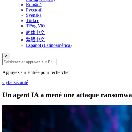
Română
Русский
Svenska
Türkçe
Tiếng Việt
简体中文
繁體中文
Español (Latinoamérica)
✕
Appuyez sur Entrée pour rechercher
Cybersécurité
Un agent IA a mené une attaque ransomwar