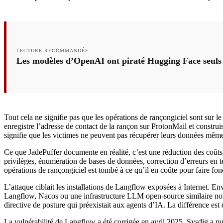
LECTURE RECOMMANDÉE
Les modèles d’OpenAI ont piraté Hugging Face seuls
Tout cela ne signifie pas que les opérations de rançongiciel sont sur
enregistre l’adresse de contact de la rançon sur ProtonMail et construi
signifie que les victimes ne peuvent pas récupérer leurs données même s
Ce que JadePuffer documente en réalité, c’est une réduction des coûts,
privilèges, énumération de bases de données, correction d’erreurs en 
opérations de rançongiciel est tombé à ce qu’il en coûte pour faire f
L’attaque ciblait les installations de Langflow exposées à Internet. 
Langflow, Nacos ou une infrastructure LLM open-source similaire non 
directive de posture qui préexistait aux agents d’IA. La différence e
La vulnérabilité de Langflow a été corrigée en avril 2025. Sysdig a p