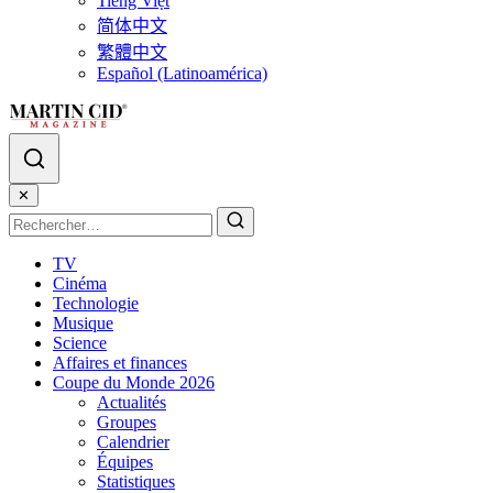
Tiếng Việt
简体中文
繁體中文
Español (Latinoamérica)
✕
TV
Cinéma
Technologie
Musique
Science
Affaires et finances
Coupe du Monde 2026
Actualités
Groupes
Calendrier
Équipes
Statistiques