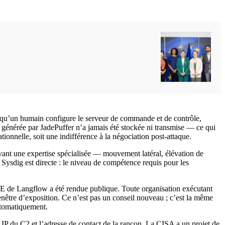
té qu’un humain configure le serveur de commande et de contrôle,
nt générée par JadePuffer n’a jamais été stockée ni transmise — ce qui
tionnelle, soit une indifférence à la négociation post-attaque.
avant une expertise spécialisée — mouvement latéral, élévation de
Sysdig est directe : le niveau de compétence requis pour les
CVE de Langflow a été rendue publique. Toute organisation exécutant
nêtre d’exposition. Ce n’est pas un conseil nouveau ; c’est la même
automatiquement.
 IP du C2 et l’adresse de contact de la rançon. La CISA a un projet de