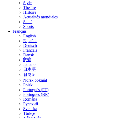
Style
Théâtre
Histoire
Actualités mondiales
Santé
Sports
Français
English
Español
Deutsch
Français
Dansk
हिन्दी
Italiano
日本語
한국어
Norsk bokmål
Polski
Português (PT)
Português (BR)
Română
Русский
Svenska
Türkçe