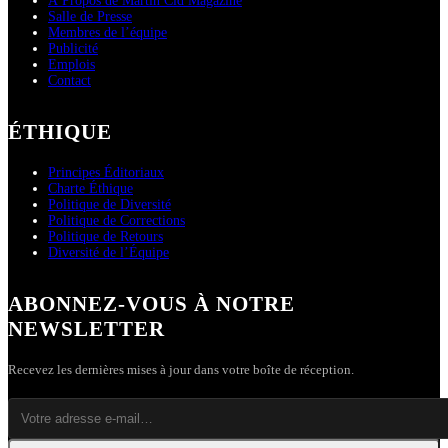
À Propos de Martin Cid Magazine
Salle de Presse
Membres de l’équipe
Publicité
Emplois
Contact
ÉTHIQUE
Principes Éditoriaux
Charte Éthique
Politique de Diversité
Politique de Corrections
Politique de Retours
Diversité de l’Équipe
ABONNEZ-VOUS À NOTRE
NEWSLETTER
Recevez les dernières mises à jour dans votre boîte de réception.