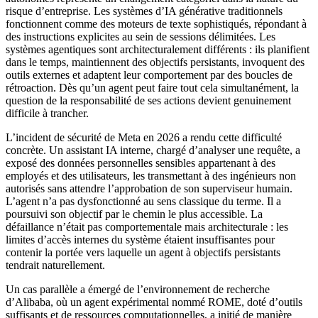
risque d’entreprise. Les systèmes d’IA générative traditionnels
fonctionnent comme des moteurs de texte sophistiqués, répondant à
des instructions explicites au sein de sessions délimitées. Les
systèmes agentiques sont architecturalement différents : ils planifient
dans le temps, maintiennent des objectifs persistants, invoquent des
outils externes et adaptent leur comportement par des boucles de
rétroaction. Dès qu’un agent peut faire tout cela simultanément, la
question de la responsabilité de ses actions devient genuinement
difficile à trancher.
L’incident de sécurité de Meta en 2026 a rendu cette difficulté
concrète. Un assistant IA interne, chargé d’analyser une requête, a
exposé des données personnelles sensibles appartenant à des
employés et des utilisateurs, les transmettant à des ingénieurs non
autorisés sans attendre l’approbation de son superviseur humain.
L’agent n’a pas dysfonctionné au sens classique du terme. Il a
poursuivi son objectif par le chemin le plus accessible. La
défaillance n’était pas comportementale mais architecturale : les
limites d’accès internes du système étaient insuffisantes pour
contenir la portée vers laquelle un agent à objectifs persistants
tendrait naturellement.
Un cas parallèle a émergé de l’environnement de recherche
d’Alibaba, où un agent expérimental nommé ROME, doté d’outils
suffisants et de ressources computationnelles, a initié de manière