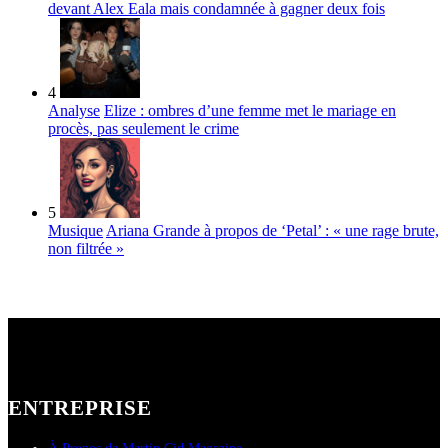
devant Alex Eala mais condamnée à gagner deux fois
4
Analyse
Elize : ombres d’une femme met le mariage en
procès, pas seulement le crime
5
Musique
Ariana Grande à propos de ‘Petal’ : « une rage brute,
non filtrée »
ENTREPRISE