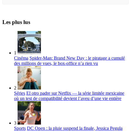
Les plus lus
1
Cinéma
Spider-Man: Brand New Day : le piratage a cumulé
des millions de vues, le box-office n’a rien vu
2
Séries
El otro padre sur Netflix — la série limitée mexicaine
où un test de compatibilité devient l’aveu d’une vie entière
3
Sports
DC Open : la pluie suspend la finale, Jessica Pegula