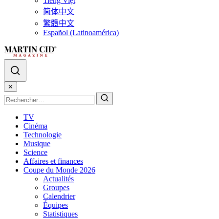
Tiếng Việt
简体中文
繁體中文
Español (Latinoamérica)
✕
TV
Cinéma
Technologie
Musique
Science
Affaires et finances
Coupe du Monde 2026
Actualités
Groupes
Calendrier
Équipes
Statistiques