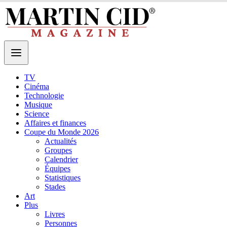
TV
Cinéma
Technologie
Musique
Science
Affaires et finances
Coupe du Monde 2026
Actualités
Groupes
Calendrier
Équipes
Statistiques
Stades
Art
Plus
Livres
Personnes