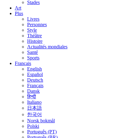
Stades
Art
Plus
Livres
Personnes
Style
Théâtre
Histoire
Actualités mondiales
Santé
Sports
Français
English
Español
Deutsch
Français
Dansk
हिन्दी
Italiano
日本語
한국어
Norsk bokmål
Polski
Português (PT)
Português (BR)