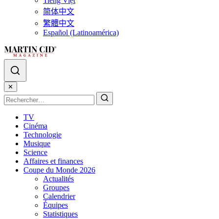
Tiếng Việt
简体中文
繁體中文
Español (Latinoamérica)
✕
TV
Cinéma
Technologie
Musique
Science
Affaires et finances
Coupe du Monde 2026
Actualités
Groupes
Calendrier
Équipes
Statistiques