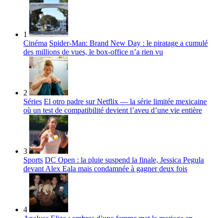
1
Cinéma
Spider-Man: Brand New Day : le piratage a cumulé
des millions de vues, le box-office n’a rien vu
2
Séries
El otro padre sur Netflix — la série limitée mexicaine
où un test de compatibilité devient l’aveu d’une vie entière
3
Sports
DC Open : la pluie suspend la finale, Jessica Pegula
devant Alex Eala mais condamnée à gagner deux fois
4