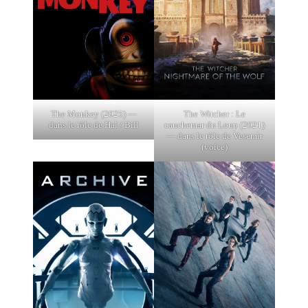
The Monkey (2025) —
The Witcher : Le
dans le rôle de Hal / Bill
cauchemar du Loup (2021)
— dans le rôle de Vesemir
(voice)