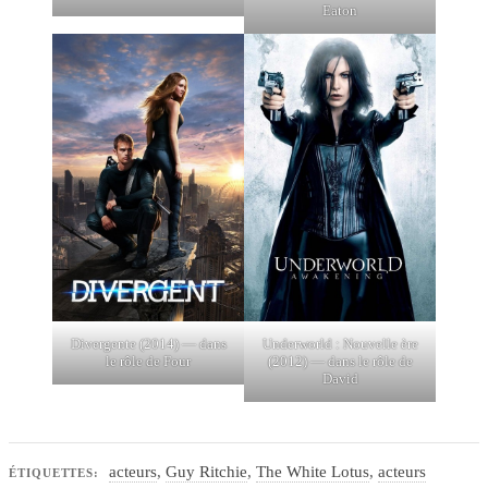
Eaton
Divergente (2014) — dans
Underworld : Nouvelle ère
le rôle de Four
(2012) — dans le rôle de
David
acteurs
,
Guy Ritchie
,
The White Lotus
,
acteurs
ÉTIQUETTES: