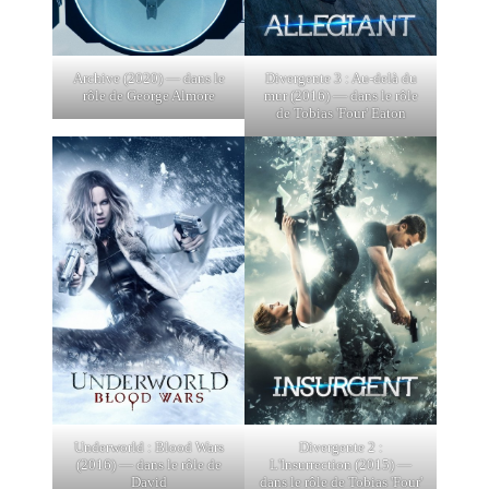
Archive (2020) — dans le
Divergente 3 : Au-delà du
rôle de George Almore
mur (2016) — dans le rôle
de Tobias 'Four' Eaton
Underworld : Blood Wars
Divergente 2 :
(2016) — dans le rôle de
L'Insurrection (2015) —
David
dans le rôle de Tobias 'Four'