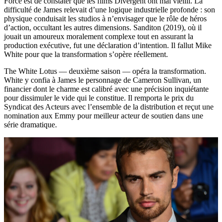
Force est de constater que les films Divergent ont mal vieilli. La
difficulté de James relevait d’une logique industrielle profonde : son
physique conduisait les studios à n’envisager que le rôle de héros
d’action, occultant les autres dimensions. Sanditon (2019), où il
jouait un amoureux moralement complexe tout en assurant la
production exécutive, fut une déclaration d’intention. Il fallut Mike
White pour que la transformation s’opère réellement.
The White Lotus — deuxième saison — opéra la transformation.
White y confia à James le personnage de Cameron Sullivan, un
financier dont le charme est calibré avec une précision inquiétante
pour dissimuler le vide qui le constitue. Il remporta le prix du
Syndicat des Acteurs avec l’ensemble de la distribution et reçut une
nomination aux Emmy pour meilleur acteur de soutien dans une
série dramatique.