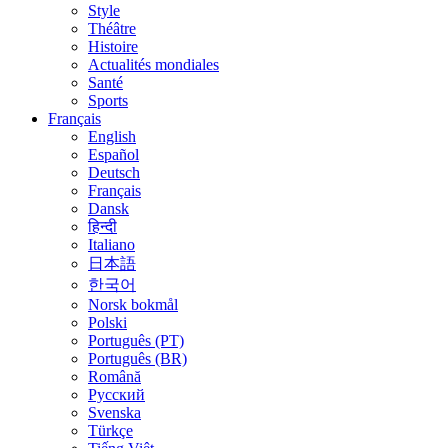
Style
Théâtre
Histoire
Actualités mondiales
Santé
Sports
Français
English
Español
Deutsch
Français
Dansk
हिन्दी
Italiano
日本語
한국어
Norsk bokmål
Polski
Português (PT)
Português (BR)
Română
Русский
Svenska
Türkçe