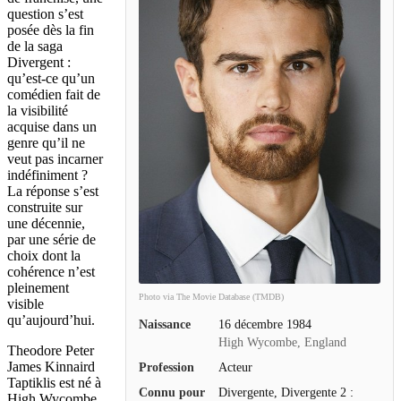
question s’est
posée dès la fin
de la saga
Divergent :
qu’est-ce qu’un
comédien fait de
la visibilité
acquise dans un
genre qu’il ne
veut pas incarner
indéfiniment ?
La réponse s’est
construite sur
une décennie,
par une série de
choix dont la
cohérence n’est
pleinement
Photo via The Movie Database (TMDB)
visible
qu’aujourd’hui.
Naissance
16 décembre 1984
High Wycombe, England
Theodore Peter
James Kinnaird
Profession
Acteur
Taptiklis est né à
Connu pour
Divergente, Divergente 2 :
High Wycombe,