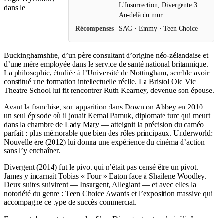
L'Insurrection, Divergente 3 :
dans le
Au-delà du mur
Récompenses
SAG · Emmy · Teen Choice
Buckinghamshire, d’un père consultant d’origine néo-zélandaise et
d’une mère employée dans le service de santé national britannique.
La philosophie, étudiée à l’Université de Nottingham, semble avoir
constitué une formation intellectuelle réelle. La Bristol Old Vic
Theatre School lui fit rencontrer Ruth Kearney, devenue son épouse.
Avant la franchise, son apparition dans Downton Abbey en 2010 —
un seul épisode où il jouait Kemal Pamuk, diplomate turc qui meurt
dans la chambre de Lady Mary — atteignit la précision du caméo
parfait : plus mémorable que bien des rôles principaux. Underworld:
Nouvelle ère (2012) lui donna une expérience du cinéma d’action
sans l’y enchaîner.
Divergent (2014) fut le pivot qui n’était pas censé être un pivot.
James y incarnait Tobias « Four » Eaton face à Shailene Woodley.
Deux suites suivirent — Insurgent, Allegiant — et avec elles la
notoriété du genre : Teen Choice Awards et l’exposition massive qui
accompagne ce type de succès commercial.