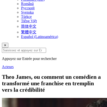
Română
Русский
Svenska
Türkçe
Tiếng Việt
简体中文
繁體中文
Español (Latinoamérica)
✕
Appuyez sur Entrée pour rechercher
Acteurs
Theo James, ou comment un comédien a
transformé une franchise en tremplin
vers la crédibilité