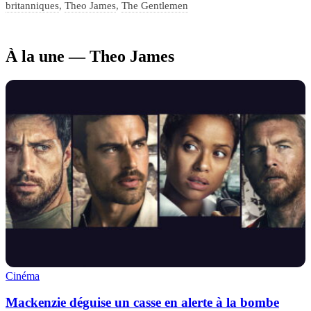
britanniques
,
Theo James
,
The Gentlemen
À la une — Theo James
Cinéma
Mackenzie déguise un casse en alerte à la bombe