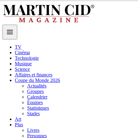
TV
Cinéma
Technologie
Musique
Science
Affaires et finances
Coupe du Monde 2026
Actualités
Groupes
Calendrier
Équipes
Statistiques
Stades
Art
Plus
Livres
Personnes