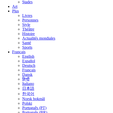
Stades
Art
Plus
Livres
Personnes
Style
Théâtre
Histoire
Actualités mondiales
Santé
Sports
Français
English
Español
Deutsch
Français
Dansk
हिन्दी
Italiano
日本語
한국어
Norsk bokmål
Polski
Português (PT)
Português (BR)