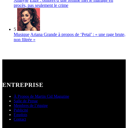
Analyse
Elize : ombres d’une femme met le mariage en
procès, pas seulement le crime
5
Musique
Ariana Grande à propos de ‘Petal’ : « une rage brute,
non filtrée »
ENTREPRISE
À Propos de Martin Cid Magazine
Salle de Presse
Membres de l’équipe
Publicité
Emplois
Contact