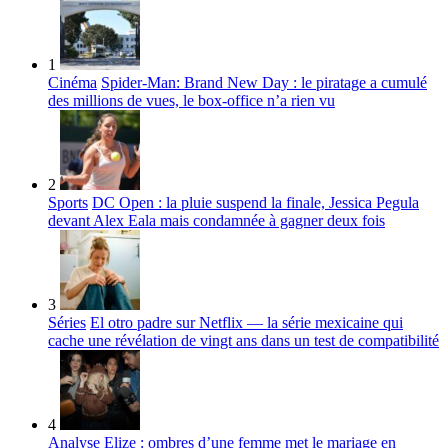
1
Cinéma
Spider-Man: Brand New Day : le piratage a cumulé
des millions de vues, le box-office n’a rien vu
2
Sports
DC Open : la pluie suspend la finale, Jessica Pegula
devant Alex Eala mais condamnée à gagner deux fois
3
Séries
El otro padre sur Netflix — la série mexicaine qui
cache une révélation de vingt ans dans un test de compatibilité
4
Analyse
Elize : ombres d’une femme met le mariage en