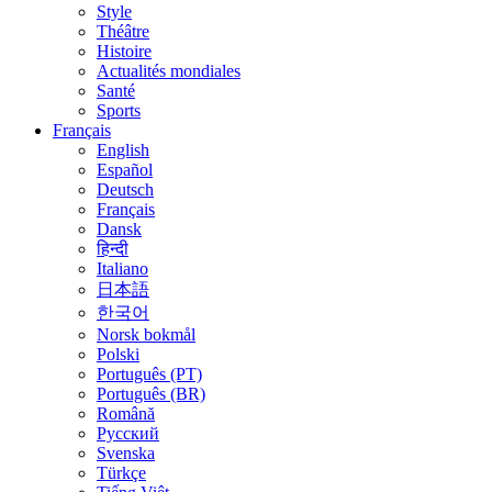
Style
Théâtre
Histoire
Actualités mondiales
Santé
Sports
Français
English
Español
Deutsch
Français
Dansk
हिन्दी
Italiano
日本語
한국어
Norsk bokmål
Polski
Português (PT)
Português (BR)
Română
Русский
Svenska
Türkçe