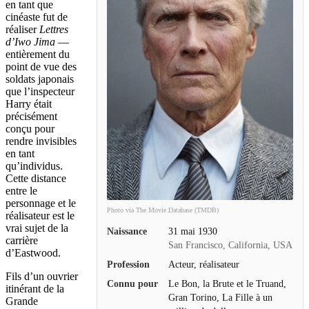
en tant que
cinéaste fut de
réaliser
Lettres
d’Iwo Jima
—
entièrement du
point de vue des
soldats japonais
que l’inspecteur
Harry était
précisément
conçu pour
rendre invisibles
en tant
qu’individus.
Cette distance
entre le
personnage et le
Photo via The Movie Database (TMDB)
réalisateur est le
vrai sujet de la
Naissance
31 mai 1930
carrière
San Francisco, California, USA
d’Eastwood.
Profession
Acteur, réalisateur
Fils d’un ouvrier
Connu pour
Le Bon, la Brute et le Truand,
itinérant de la
Gran Torino, La Fille à un
Grande