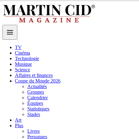
TV
Cinéma
Technologie
Musique
Science
Affaires et finances
Coupe du Monde 2026
Actualités
Groupes
Calendrier
Équipes
Statistiques
Stades
Art
Plus
Livres
Personnes