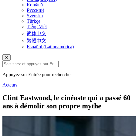
Română
Русский
Svenska
Türkçe
Tiếng Việt
简体中文
繁體中文
Español (Latinoamérica)
✕
Appuyez sur Entrée pour rechercher
Acteurs
Clint Eastwood, le cinéaste qui a passé 60
ans à démolir son propre mythe