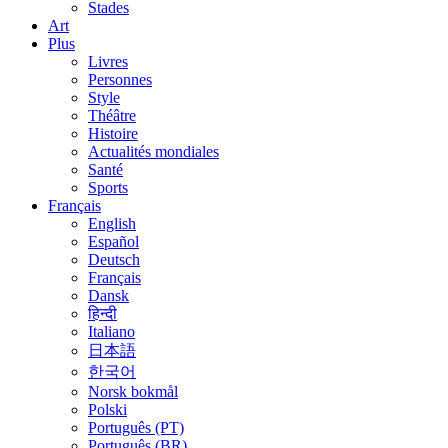
Stades
Art
Plus
Livres
Personnes
Style
Théâtre
Histoire
Actualités mondiales
Santé
Sports
Français
English
Español
Deutsch
Français
Dansk
हिन्दी
Italiano
日本語
한국어
Norsk bokmål
Polski
Português (PT)
Português (BR)