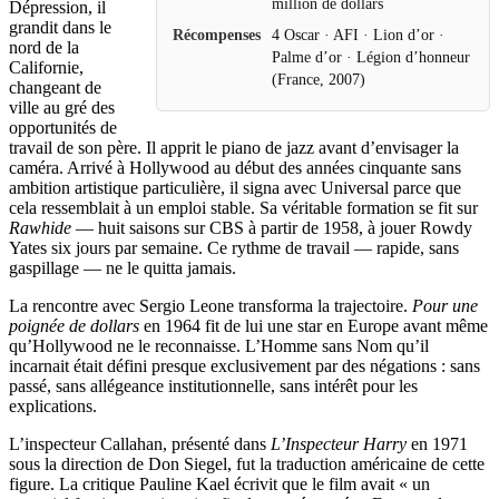
million de dollars
Dépression, il
grandit dans le
Récompenses
4 Oscar · AFI · Lion d’or ·
nord de la
Palme d’or · Légion d’honneur
Californie,
(France, 2007)
changeant de
ville au gré des
opportunités de
travail de son père. Il apprit le piano de jazz avant d’envisager la
caméra. Arrivé à Hollywood au début des années cinquante sans
ambition artistique particulière, il signa avec Universal parce que
cela ressemblait à un emploi stable. Sa véritable formation se fit sur
Rawhide
— huit saisons sur CBS à partir de 1958, à jouer Rowdy
Yates six jours par semaine. Ce rythme de travail — rapide, sans
gaspillage — ne le quitta jamais.
La rencontre avec Sergio Leone transforma la trajectoire.
Pour une
poignée de dollars
en 1964 fit de lui une star en Europe avant même
qu’Hollywood ne le reconnaisse. L’Homme sans Nom qu’il
incarnait était défini presque exclusivement par des négations : sans
passé, sans allégeance institutionnelle, sans intérêt pour les
explications.
L’inspecteur Callahan, présenté dans
L’Inspecteur Harry
en 1971
sous la direction de Don Siegel, fut la traduction américaine de cette
figure. La critique Pauline Kael écrivit que le film avait « un