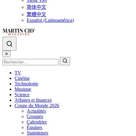
Tiếng Việt
简体中文
繁體中文
Español (Latinoamérica)
✕
TV
Cinéma
Technologie
Musique
Science
Affaires et finances
Coupe du Monde 2026
Actualités
Groupes
Calendrier
Équipes
Statistiques