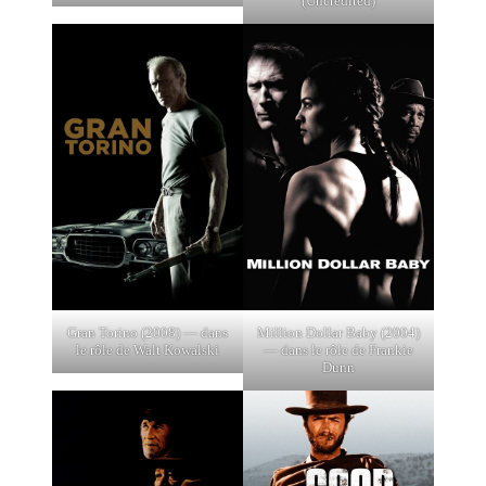
(Uncredited)
Gran Torino (2008) — dans
Million Dollar Baby (2004)
le rôle de Walt Kowalski
— dans le rôle de Frankie
Dunn