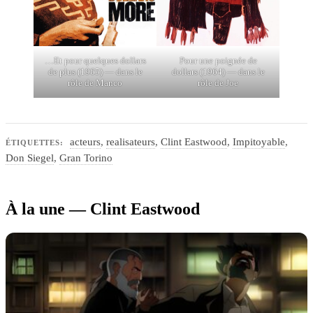
…Et pour quelques dollars
Pour une poignée de
de plus (1965) — dans le
dollars (1964) — dans le
rôle de Manco
rôle de Joe
acteurs
,
realisateurs
,
Clint Eastwood
,
Impitoyable
,
ÉTIQUETTES:
Don Siegel
,
Gran Torino
À la une — Clint Eastwood