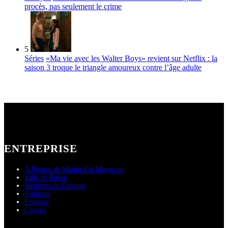
procès, pas seulement le crime
5
Séries
«Ma vie avec les Walter Boys» revient sur Netflix : la
saison 3 troque le triangle amoureux contre l’âge adulte
ENTREPRISE
À Propos de Martin Cid Magazine
Salle de Presse
Membres de l’équipe
Publicité
Emplois
Contact