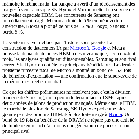
mémoire le même matin. La banque a averti d’un rétrécissement des
marges à venir alors que SK Hynix et Micron mettent en service de
nouvelles capacités HBM. Les concurrents de Samsung ont
immédiatement réagi : Micron a chuté de 5 % en préouverture
américaine, Kioxia a plongé de plus de 12 % à Tokyo, Sandisk a
perdu 5 %.
La vente massive n’efface pas l’histoire sous-jacente. La
construction de datacenters IA par
Microsoft
,
Google
et Meta a
poussé la demande de puces HBM à des niveaux que, il y a dix-huit
mois, les analystes qualifiaient d’insoutenables. Samsung et son rival
coréen SK Hynix en ont été les principaux bénéficiaires. Le dernier
troisième trimestre fiscal de Micron a montré un bond de 15,4 fois
du bénéfice d’exploitation — une confirmation que le super-cycle de
la mémoire est réel et mondial.
Ce que les chiffres préliminaires ne résolvent pas, c’est la division
fonderie de Samsung, qui a perdu du terrain face à TSMC après
deux années de jalons de production manqués. Même dans le HBM,
le marché le plus fort de Samsung, SK Hynix expédie une plus
grande part des produits HBM3E à plus forte marge à
Nvidia
. Un
bond de 19 fois du bénéfice de la DRAM ne répare pas une activité
de fonderie en retard d’au moins une génération de puces sur son
principal rival.