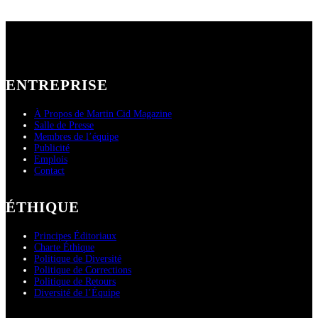
ENTREPRISE
À Propos de Martin Cid Magazine
Salle de Presse
Membres de l’équipe
Publicité
Emplois
Contact
ÉTHIQUE
Principes Éditoriaux
Charte Éthique
Politique de Diversité
Politique de Corrections
Politique de Retours
Diversité de l’Équipe