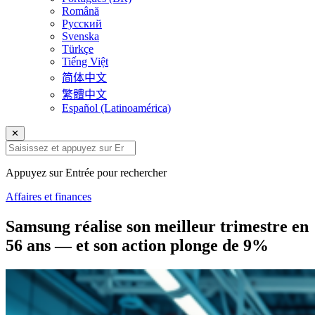
Română
Русский
Svenska
Türkçe
Tiếng Việt
简体中文
繁體中文
Español (Latinoamérica)
✕
Appuyez sur Entrée pour rechercher
Affaires et finances
Samsung réalise son meilleur trimestre en
56 ans — et son action plonge de 9%