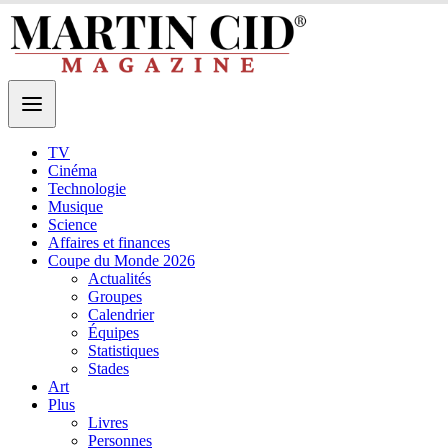
TV
Cinéma
Technologie
Musique
Science
Affaires et finances
Coupe du Monde 2026
Actualités
Groupes
Calendrier
Équipes
Statistiques
Stades
Art
Plus
Livres
Personnes