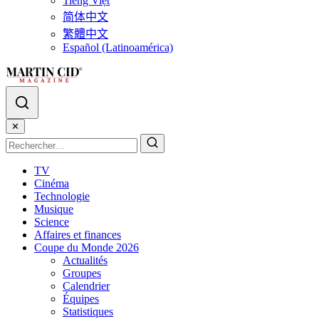
Tiếng Việt
简体中文
繁體中文
Español (Latinoamérica)
✕
TV
Cinéma
Technologie
Musique
Science
Affaires et finances
Coupe du Monde 2026
Actualités
Groupes
Calendrier
Équipes
Statistiques