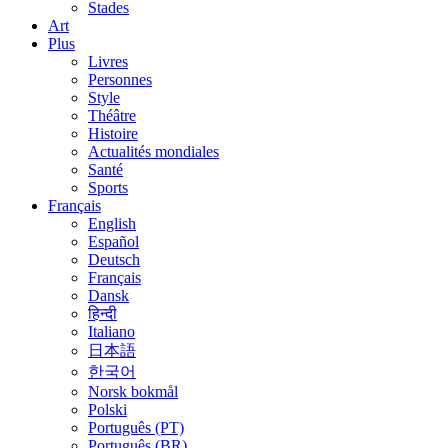
Stades
Art
Plus
Livres
Personnes
Style
Théâtre
Histoire
Actualités mondiales
Santé
Sports
Français
English
Español
Deutsch
Français
Dansk
हिन्दी
Italiano
日本語
한국어
Norsk bokmål
Polski
Português (PT)
Português (BR)