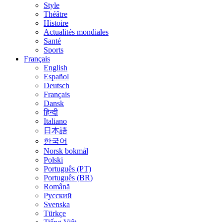
Style
Théâtre
Histoire
Actualités mondiales
Santé
Sports
Français
English
Español
Deutsch
Français
Dansk
हिन्दी
Italiano
日本語
한국어
Norsk bokmål
Polski
Português (PT)
Português (BR)
Română
Русский
Svenska
Türkçe