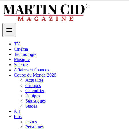
TV
Cinéma
Technologie
Musique
Science
Affaires et finances
Coupe du Monde 2026
Actualités
Groupes
Calendrier
Équipes
Statistiques
Stades
Art
Plus
Livres
Personnes