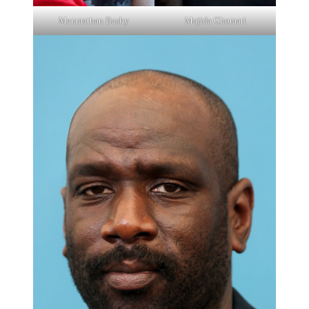
Manmathan Basky
Majida Ghomari