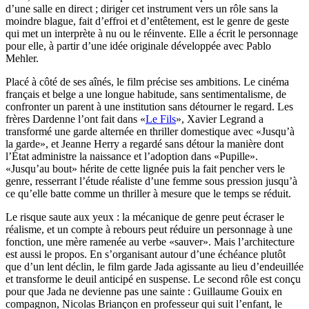
d’une salle en direct ; diriger cet instrument vers un rôle sans la
moindre blague, fait d’effroi et d’entêtement, est le genre de geste
qui met un interprète à nu ou le réinvente. Elle a écrit le personnage
pour elle, à partir d’une idée originale développée avec Pablo
Mehler.
Placé à côté de ses aînés, le film précise ses ambitions. Le cinéma
français et belge a une longue habitude, sans sentimentalisme, de
confronter un parent à une institution sans détourner le regard. Les
frères Dardenne l’ont fait dans «
Le Fils
», Xavier Legrand a
transformé une garde alternée en thriller domestique avec «Jusqu’à
la garde», et Jeanne Herry a regardé sans détour la manière dont
l’État administre la naissance et l’adoption dans «Pupille».
«Jusqu’au bout» hérite de cette lignée puis la fait pencher vers le
genre, resserrant l’étude réaliste d’une femme sous pression jusqu’à
ce qu’elle batte comme un thriller à mesure que le temps se réduit.
Le risque saute aux yeux : la mécanique de genre peut écraser le
réalisme, et un compte à rebours peut réduire un personnage à une
fonction, une mère ramenée au verbe «sauver». Mais l’architecture
est aussi le propos. En s’organisant autour d’une échéance plutôt
que d’un lent déclin, le film garde Jada agissante au lieu d’endeuillée
et transforme le deuil anticipé en suspense. Le second rôle est conçu
pour que Jada ne devienne pas une sainte : Guillaume Gouix en
compagnon, Nicolas Briançon en professeur qui suit l’enfant, le