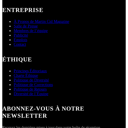
ENTREPRISE
À Propos de Martin Cid Magazine
Salle de Presse
Membres de l’équipe
Publicité
Emplois
Contact
ÉTHIQUE
Principes Éditoriaux
Charte Éthique
Politique de Diversité
Politique de Corrections
Politique de Retours
Diversité de l’Équipe
ABONNEZ-VOUS À NOTRE
NEWSLETTER
Recevez les dernières mises à jour dans votre boîte de réception.