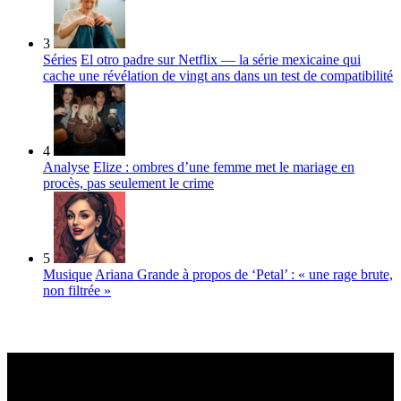
3
Séries
El otro padre sur Netflix — la série mexicaine qui
cache une révélation de vingt ans dans un test de compatibilité
4
Analyse
Elize : ombres d’une femme met le mariage en
procès, pas seulement le crime
5
Musique
Ariana Grande à propos de ‘Petal’ : « une rage brute,
non filtrée »