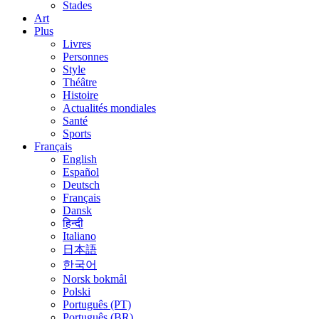
Stades
Art
Plus
Livres
Personnes
Style
Théâtre
Histoire
Actualités mondiales
Santé
Sports
Français
English
Español
Deutsch
Français
Dansk
हिन्दी
Italiano
日本語
한국어
Norsk bokmål
Polski
Português (PT)
Português (BR)