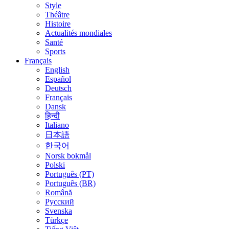
Style
Théâtre
Histoire
Actualités mondiales
Santé
Sports
Français
English
Español
Deutsch
Français
Dansk
हिन्दी
Italiano
日本語
한국어
Norsk bokmål
Polski
Português (PT)
Português (BR)
Română
Русский
Svenska
Türkçe