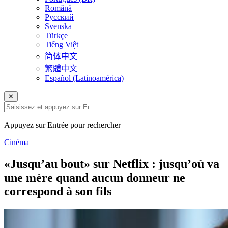
Română
Русский
Svenska
Türkçe
Tiếng Việt
简体中文
繁體中文
Español (Latinoamérica)
✕
Appuyez sur Entrée pour rechercher
Cinéma
«Jusqu’au bout» sur Netflix : jusqu’où va
une mère quand aucun donneur ne
correspond à son fils