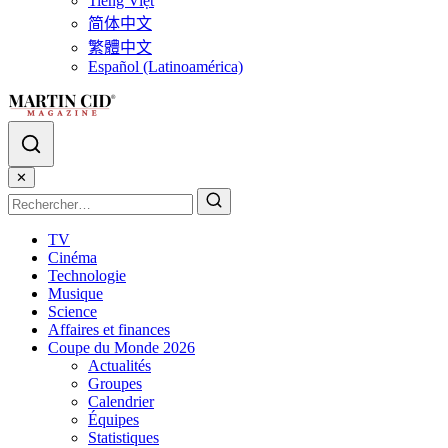
Tiếng Việt
简体中文
繁體中文
Español (Latinoamérica)
✕
TV
Cinéma
Technologie
Musique
Science
Affaires et finances
Coupe du Monde 2026
Actualités
Groupes
Calendrier
Équipes
Statistiques