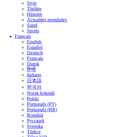
Style
Théâtre
Histoire
Actualités mondiales
Santé
Sports
Français
English
Español
Deutsch
Français
Dansk
हिन्दी
Italiano
日本語
한국어
Norsk bokmål
Polski
Português (PT)
Português (BR)
Română
Русский
Svenska
Türkçe