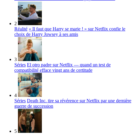
2
Réalité
« Il faut que Harry se marie ! » sur Netflix confie le
choix de Harry Jowsey à ses amis
3
Séries
El otro padre sur Netflix — quand un test de
compatibilité efface vingt ans de certitude
4
Séries
Death Inc. tire sa révérence sur Netflix par une dernière
guerre de succession
5