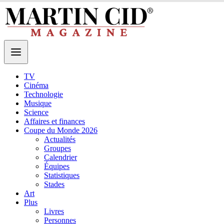
TV
Cinéma
Technologie
Musique
Science
Affaires et finances
Coupe du Monde 2026
Actualités
Groupes
Calendrier
Équipes
Statistiques
Stades
Art
Plus
Livres
Personnes