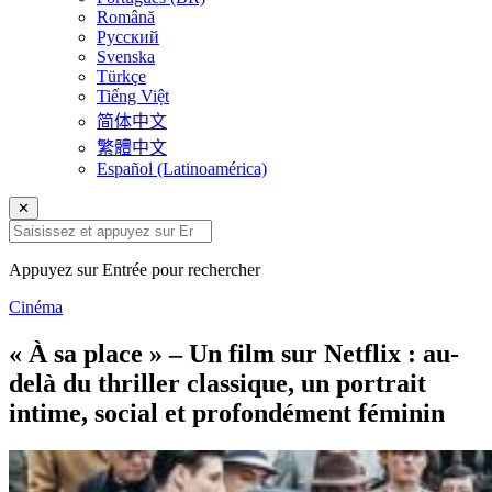
Română
Русский
Svenska
Türkçe
Tiếng Việt
简体中文
繁體中文
Español (Latinoamérica)
✕
Appuyez sur Entrée pour rechercher
Cinéma
« À sa place » – Un film sur Netflix : au-
delà du thriller classique, un portrait
intime, social et profondément féminin