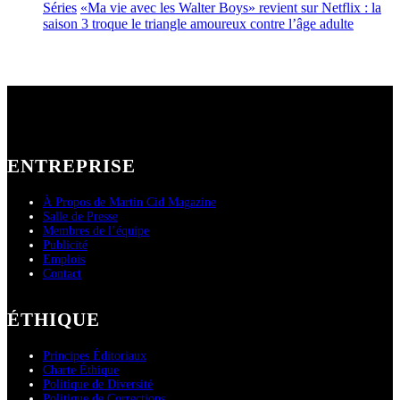
Séries
«Ma vie avec les Walter Boys» revient sur Netflix : la
saison 3 troque le triangle amoureux contre l’âge adulte
ENTREPRISE
À Propos de Martin Cid Magazine
Salle de Presse
Membres de l’équipe
Publicité
Emplois
Contact
ÉTHIQUE
Principes Éditoriaux
Charte Éthique
Politique de Diversité
Politique de Corrections