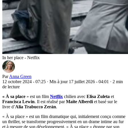
In her place - Netflix
Par
Anna Green
12 octobre 2024 - 07:25
·
Mis à jour 17 juillet 2026 - 04:01
·
2 min
de lecture
« À sa place
» est un film
Netflix
chilien avec
Elisa Zuleta
et
Francisca Lewin
. Il est réalisé par
Maite Alberdi
et basé sur le
livre d’
Alia Trabucco Zerán
.
« À sa place » est un film dramatique qui, initialement conçu comme
un thriller, se transforme progressivement en un drame intime au fur
et à mesure de son développement. « À sa place » étonne par son