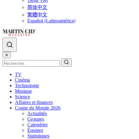
Tiếng Việt
简体中文
繁體中文
Español (Latinoamérica)
✕
TV
Cinéma
Technologie
Musique
Science
Affaires et finances
Coupe du Monde 2026
Actualités
Groupes
Calendrier
Équipes
Statistiques