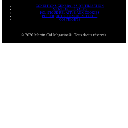
CONDITIONS GÉNÉRALES D’UTILISATION
MENTIONS LÉGALES
POLITIQUE RELATIVE AUX COOKIES
POLITIQUE DE CONFIDENTIALITÉ
COPYRIGHTS
© 2026 Martin Cid Magazine®. Tous droits réservés.