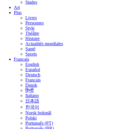
Stades
Art
Plus
Livres
Personnes
Style
Théâtre
Histoire
Actualités mondiales
Santé
Sports
Français
English
Español
Deutsch
Français
Dansk
हिन्दी
Italiano
日本語
한국어
Norsk bokmål
Polski
Português (PT)
Português (BR)