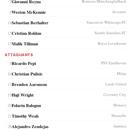
7
Giovanni Reyna
Borussia Mönchengladbach
8
Weston McKennie
Juventus
14
Sebastian Berhalter
Vancouver Whitecaps FC
15
Cristian Roldan
Seattle Sounders FC
17
Malik Tillman
Bayer Leverkusen
ATTAQUANTS
9
Ricardo Pepi
PSV Eindhoven
10
Christian Pulisic
Milan
11
Brenden Aaronson
Leeds United
19
Haji Wright
Coventry City
20
Folarin Balogun
Monaco
21
Timothy Weah
Marseille
26
Alejandro Zendejas
América