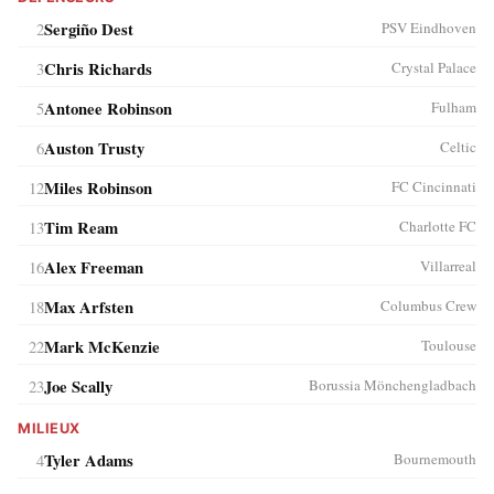
2
Sergiño Dest
PSV Eindhoven
3
Chris Richards
Crystal Palace
5
Antonee Robinson
Fulham
6
Auston Trusty
Celtic
12
Miles Robinson
FC Cincinnati
13
Tim Ream
Charlotte FC
16
Alex Freeman
Villarreal
18
Max Arfsten
Columbus Crew
22
Mark McKenzie
Toulouse
23
Joe Scally
Borussia Mönchengladbach
MILIEUX
4
Tyler Adams
Bournemouth