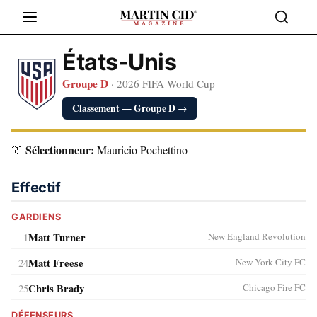
États-Unis
Groupe D
· 2026 FIFA World Cup
Classement — Groupe D →
Sélectionneur:
👔
Mauricio Pochettino
Effectif
GARDIENS
1
Matt Turner
New England Revolution
24
Matt Freese
New York City FC
25
Chris Brady
Chicago Fire FC
DÉFENSEURS