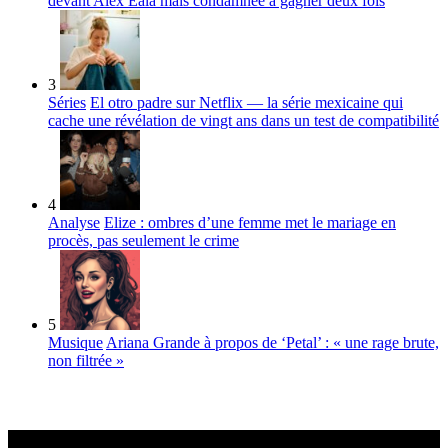
devant Alex Eala mais condamnée à gagner deux fois
3
Séries
El otro padre sur Netflix — la série mexicaine qui
cache une révélation de vingt ans dans un test de compatibilité
4
Analyse
Elize : ombres d’une femme met le mariage en
procès, pas seulement le crime
5
Musique
Ariana Grande à propos de ‘Petal’ : « une rage brute,
non filtrée »