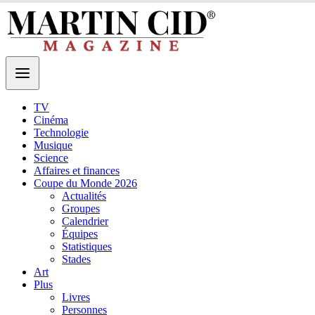
TV
Cinéma
Technologie
Musique
Science
Affaires et finances
Coupe du Monde 2026
Actualités
Groupes
Calendrier
Équipes
Statistiques
Stades
Art
Plus
Livres
Personnes