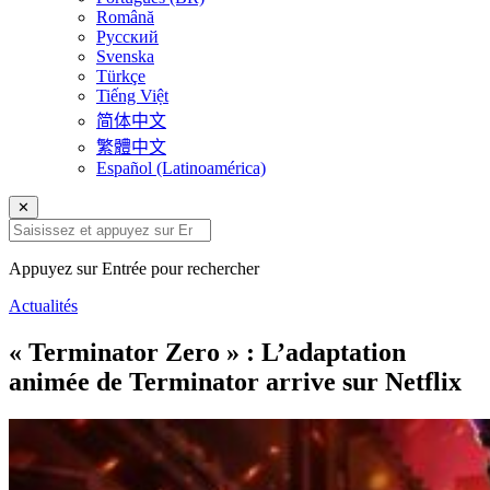
Română
Русский
Svenska
Türkçe
Tiếng Việt
简体中文
繁體中文
Español (Latinoamérica)
✕
Appuyez sur Entrée pour rechercher
Actualités
« Terminator Zero » : L’adaptation
animée de Terminator arrive sur Netflix