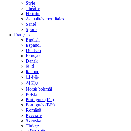
Style
Théâtre
Histoire
Actualités mondiales
Santé
Sports
Français
English
Español
Deutsch
Français
Dansk
हिन्दी
Italiano
日本語
한국어
Norsk bokmål
Polski
Português (PT)
Português (BR)
Română
Русский
Svenska
Türkçe