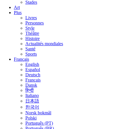
Stades
Art
Plus
Livres
Personnes
Style
Théâtre
Histoire
Actualités mondiales
Santé
Sports
Français
English
Español
Deutsch
Français
Dansk
हिन्दी
Italiano
日本語
한국어
Norsk bokmål
Polski
Português (PT)
Português (BR)