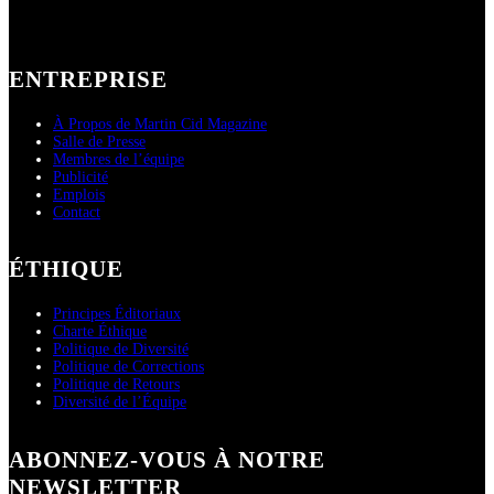
ENTREPRISE
À Propos de Martin Cid Magazine
Salle de Presse
Membres de l’équipe
Publicité
Emplois
Contact
ÉTHIQUE
Principes Éditoriaux
Charte Éthique
Politique de Diversité
Politique de Corrections
Politique de Retours
Diversité de l’Équipe
ABONNEZ-VOUS À NOTRE
NEWSLETTER