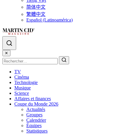
Tiếng Việt
简体中文
繁體中文
Español (Latinoamérica)
✕
TV
Cinéma
Technologie
Musique
Science
Affaires et finances
Coupe du Monde 2026
Actualités
Groupes
Calendrier
Équipes
Statistiques