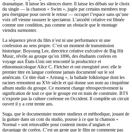
dramatique. Il laisse les silences durer. Il laisse les débats sur le choix
du single — la chanson « Swim », jugée par certains membres trop
peu énergique pour ouvrir le retour — occuper l’espace sans qu’une
voix off vienne rassurer le spectateur. L’anxiété créative est filmée
comme une condition, pas comme un obstacle que le montage
viendra surmonter.
La séquence pivot du film n’est ni une performance ni une
confession au sens propre. C’est un moment de transmission
historique. Boyoung Lee, directrice créative exécutive de Big Hit
Music, révèle au groupe qu’en 1896, des étudiants coréens en
voyage aux États-Unis ont rencontré la productrice et
ethnomusicologue Alice C. Fletcher et ont enregistré avec elle le
premier titre en langue coréenne jamais documenté sur le sol
américain. Ce titre était « Arirang », la ballade folklorique dont les
racines remontent au XVe siècle et qui donne son nom au cinquième
album studio du groupe. Ce moment change rétrospectivement la
signification de tout ce que le groupe est en train de construire. BTS
n’exporte pas la culture coréenne en Occident. Il complète un circuit
ouvert il y a cent trente ans.
Suga, que le documentaire montre studieux et méthodique, jouant de
la guitare dans un coin du studio, pousse à ce que la chanson «
Normal » soit retravaillée pour contenir moins d’anglais et
davantage de coréen. C’est un geste que le film ne commente pas