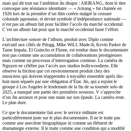
mais qui dit tout sur l’ambition du disque : ARIRANG, dont le titre
convoque une résistance identitaire — « Arirang » fut chantée en
1926 lors de la première d’un film coréen malgré la censure
coloniale japonaise, et devint symbole d’indépendance nationale —
n’est pas un album fait pour faciliter l’accès du marché occidental.
C’est un album fait pour que le marché occidental fasse l’effort.
L’architecture sonore de l’album, produit avec Diplo comme
exécutif aux côtés de Pdogg, Mike WiLL Made-It, Kevin Parker de
Tame Impala, El Guincho et Flume, est rendue dans le documentaire
non pas comme une accumulation de collaborations prestigieuses
mais comme un processus d’interrogation continue. La caméra de
Nguyen ne célèbre pas l’accès aux studios hollywoodiens. Elle
observe la friction que cet environnement produit chez des
musiciens qui doivent réapprendre à travailler ensemble après dix-
huit mois séparés par une obligation d’État. Jin, qui a rejoint le
groupe à Los Angeles le lendemain de la fin de sa tournée solo de
2025, a manqué une partie des premières sessions. V s’approche
d’un Jin anxieux et pose une main sur son épaule. La caméra reste.
Le plan dure.
Ce que le documentaire fait avec le service militaire est
particulièrement juste sur le plan documentaire. Il ne le traite pas
comme une anecdote biographique ni comme un élément de
dramaturgie externe. Il le traite comme une condition qui a modifié