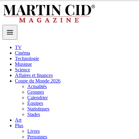
TV
Cinéma
Technologie
Musique
Science
Affaires et finances
Coupe du Monde 2026
Actualités
Groupes
Calendrier
Équipes
Statistiques
Stades
Art
Plus
Livres
Personnes