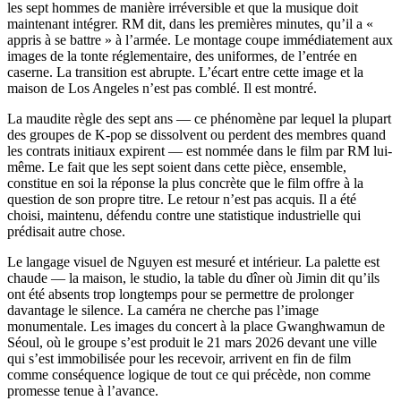
les sept hommes de manière irréversible et que la musique doit
maintenant intégrer. RM dit, dans les premières minutes, qu’il a «
appris à se battre » à l’armée. Le montage coupe immédiatement aux
images de la tonte réglementaire, des uniformes, de l’entrée en
caserne. La transition est abrupte. L’écart entre cette image et la
maison de Los Angeles n’est pas comblé. Il est montré.
La maudite règle des sept ans — ce phénomène par lequel la plupart
des groupes de K-pop se dissolvent ou perdent des membres quand
les contrats initiaux expirent — est nommée dans le film par RM lui-
même. Le fait que les sept soient dans cette pièce, ensemble,
constitue en soi la réponse la plus concrète que le film offre à la
question de son propre titre. Le retour n’est pas acquis. Il a été
choisi, maintenu, défendu contre une statistique industrielle qui
prédisait autre chose.
Le langage visuel de Nguyen est mesuré et intérieur. La palette est
chaude — la maison, le studio, la table du dîner où Jimin dit qu’ils
ont été absents trop longtemps pour se permettre de prolonger
davantage le silence. La caméra ne cherche pas l’image
monumentale. Les images du concert à la place Gwanghwamun de
Séoul, où le groupe s’est produit le 21 mars 2026 devant une ville
qui s’est immobilisée pour les recevoir, arrivent en fin de film
comme conséquence logique de tout ce qui précède, non comme
promesse tenue à l’avance.