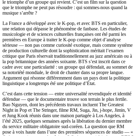
le triomphe d’un groupe qui revient. C’est un film sur la question
que le triomphe ne peut pas résoudre : qui sommes-nous quand la
musique s’arrête ?
La France a développé avec le K-pop, et avec BTS en particulier,
une relation qui dépasse le phénomène de fanbase. Les études de
musicologie et de sciences culturelles françaises ont été parmi les
premières en Europe à traiter le K-pop comme objet d’analyse
sérieuse — non pas comme curiosité exotique, mais comme système
de production culturelle dont la sophistication méritait l’examen
critique que Paris réservait traditionnellement au jazz américain ou à
la pop britannique des années soixante. BTS s’est inscrit dans ce
cadre avec une particularité : un groupe qui défendait, au sommet de
sa notoriété mondiale, le droit de chanter dans sa propre langue.
Argument qui résonne différemment dans un pays dont la politique
linguistique a longtemps été une politique d’État.
C’est dans cette tension — entre universalité revendiquée et identité
défendue — que le documentaire trouve son terrain le plus fertile.
Bao Nguyen, dont les précédents travaux incluent The Greatest
Night in Pop et The Stringer, filme RM, Suga, Jin, j-hope, Jimin, V
et Jung Kook réunis dans une maison partagée à Los Angeles, à
l’été 2025, quelques semaines après la libération du dernier membre
du service militaire obligatoire sud-coréen. La question que RM
pose à voix haute dans l’une des premières séquences de studio — «