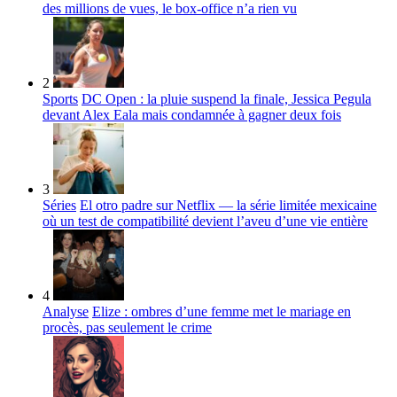
des millions de vues, le box-office n’a rien vu
2
Sports
DC Open : la pluie suspend la finale, Jessica Pegula
devant Alex Eala mais condamnée à gagner deux fois
3
Séries
El otro padre sur Netflix — la série limitée mexicaine
où un test de compatibilité devient l’aveu d’une vie entière
4
Analyse
Elize : ombres d’une femme met le mariage en
procès, pas seulement le crime