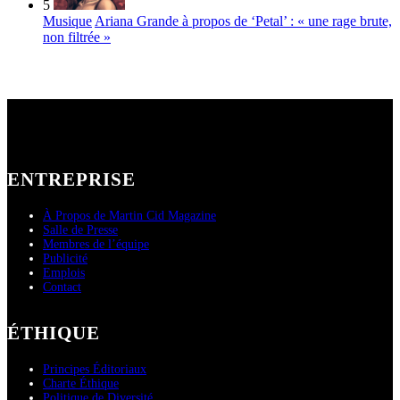
5
Musique
Ariana Grande à propos de ‘Petal’ : « une rage brute,
non filtrée »
ENTREPRISE
À Propos de Martin Cid Magazine
Salle de Presse
Membres de l’équipe
Publicité
Emplois
Contact
ÉTHIQUE
Principes Éditoriaux
Charte Éthique
Politique de Diversité