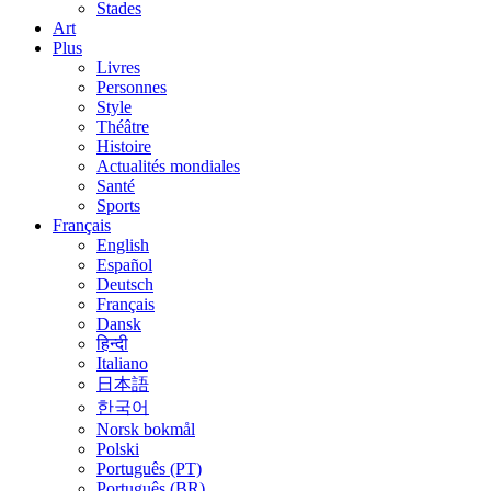
Stades
Art
Plus
Livres
Personnes
Style
Théâtre
Histoire
Actualités mondiales
Santé
Sports
Français
English
Español
Deutsch
Français
Dansk
हिन्दी
Italiano
日本語
한국어
Norsk bokmål
Polski
Português (PT)
Português (BR)