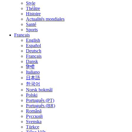
Style
Théâtre
Histoire
Actualités mondiales
Santé
Sports
Français
English
Español
Deutsch
Français
Dansk
हिन्दी
Italiano
日本語
한국어
Norsk bokmål
Polski
Português (PT)
Português (BR)
Română
Русский
Svenska
Türkçe