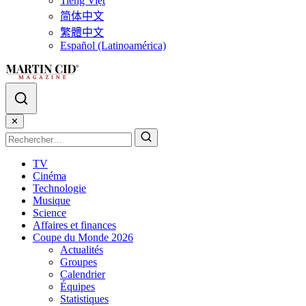
Tiếng Việt
简体中文
繁體中文
Español (Latinoamérica)
✕
TV
Cinéma
Technologie
Musique
Science
Affaires et finances
Coupe du Monde 2026
Actualités
Groupes
Calendrier
Équipes
Statistiques