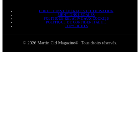
CONDITIONS GÉNÉRALES D’UTILISATION
MENTIONS LÉGALES
POLITIQUE RELATIVE AUX COOKIES
POLITIQUE DE CONFIDENTIALITÉ
COPYRIGHTS
© 2026 Martin Cid Magazine®. Tous droits réservés.