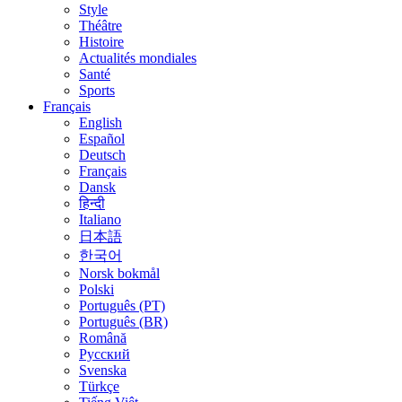
Style
Théâtre
Histoire
Actualités mondiales
Santé
Sports
Français
English
Español
Deutsch
Français
Dansk
हिन्दी
Italiano
日本語
한국어
Norsk bokmål
Polski
Português (PT)
Português (BR)
Română
Русский
Svenska
Türkçe