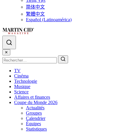
Tiếng Việt
简体中文
繁體中文
Español (Latinoamérica)
✕
TV
Cinéma
Technologie
Musique
Science
Affaires et finances
Coupe du Monde 2026
Actualités
Groupes
Calendrier
Équipes
Statistiques