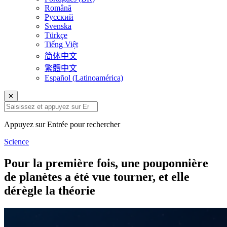
Română
Русский
Svenska
Türkçe
Tiếng Việt
简体中文
繁體中文
Español (Latinoamérica)
✕
Appuyez sur Entrée pour rechercher
Science
Pour la première fois, une pouponnière
de planètes a été vue tourner, et elle
dérègle la théorie