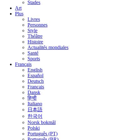
Stades
Art
Plus
Livres
Personnes
Style
Théâtre
Histoire
Actualités mondiales
Santé
Sports
Français
English
Español
Deutsch
Français
Dansk
हिन्दी
Italiano
日本語
한국어
Norsk bokmål
Polski
Português (PT)
Português (BR)