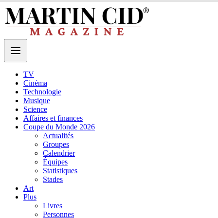
TV
Cinéma
Technologie
Musique
Science
Affaires et finances
Coupe du Monde 2026
Actualités
Groupes
Calendrier
Équipes
Statistiques
Stades
Art
Plus
Livres
Personnes