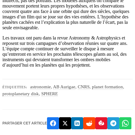
indirects, pas des portraits. Les modèles auxquels on compare le
mouvement portent leurs propres hypothèses, et les observations
couvrent quatre ans face à une orbite qui dure des siècles, quelques
images d’un film qui se joue sur des vies entières. L’hypothèse des
planètes cachées est l’explication la plus naturelle de l’écart, pas la
seule envisageable.
Les travaux ont paru dans la revue Astronomy & Astrophysics et
reposent sur trois campagnes d’observation réunies sur quatre ans.
L’équipe compte continuer de surveiller le disque à mesure
qu’entreront en service les prochains télescopes géants au sol, des
instruments qui devraient transformer les ombres mobiles
d’aujourd’hui en les planètes qui les projettent.
astronomie
,
AB Aurigae
,
CNRS
,
planet formation
,
ÉTIQUETTES:
protoplanetary disk
,
SPHERE
PARTAGER CET ARTICLE