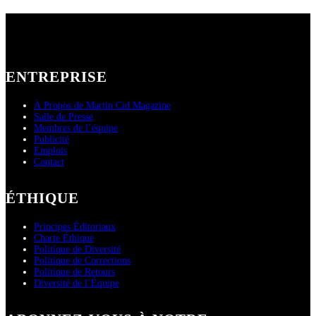
ENTREPRISE
À Propos de Martin Cid Magazine
Salle de Presse
Membres de l’équipe
Publicité
Emplois
Contact
ÉTHIQUE
Principes Éditoriaux
Charte Éthique
Politique de Diversité
Politique de Corrections
Politique de Retours
Diversité de l’Équipe