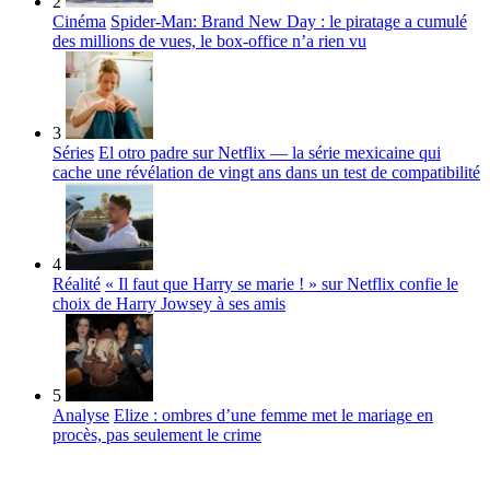
2
Cinéma
Spider-Man: Brand New Day : le piratage a cumulé
des millions de vues, le box-office n’a rien vu
3
Séries
El otro padre sur Netflix — la série mexicaine qui
cache une révélation de vingt ans dans un test de compatibilité
4
Réalité
« Il faut que Harry se marie ! » sur Netflix confie le
choix de Harry Jowsey à ses amis
5
Analyse
Elize : ombres d’une femme met le mariage en
procès, pas seulement le crime