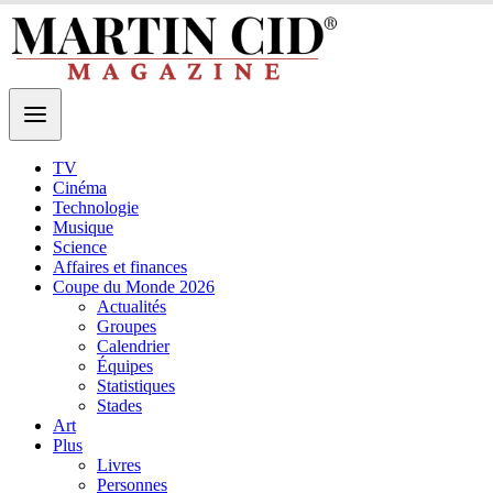
TV
Cinéma
Technologie
Musique
Science
Affaires et finances
Coupe du Monde 2026
Actualités
Groupes
Calendrier
Équipes
Statistiques
Stades
Art
Plus
Livres
Personnes