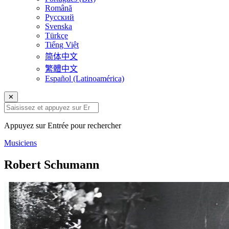
Română
Русский
Svenska
Türkçe
Tiếng Việt
简体中文
繁體中文
Español (Latinoamérica)
✕
Appuyez sur Entrée pour rechercher
Musiciens
Robert Schumann