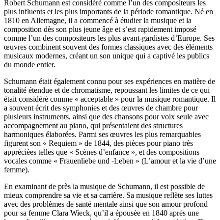
Robert Schumann est considéré comme l’un des compositeurs les
plus influents et les plus importants de la période romantique. Né en
1810 en Allemagne, il a commencé à étudier la musique et la
composition dès son plus jeune âge et s’est rapidement imposé
comme l’un des compositeurs les plus avant-gardistes d’Europe. Ses
œuvres combinent souvent des formes classiques avec des éléments
musicaux modernes, créant un son unique qui a captivé les publics
du monde entier.
Schumann était également connu pour ses expériences en matière de
tonalité étendue et de chromatisme, repoussant les limites de ce qui
était considéré comme « acceptable » pour la musique romantique. Il
a souvent écrit des symphonies et des œuvres de chambre pour
plusieurs instruments, ainsi que des chansons pour voix seule avec
accompagnement au piano, qui présentaient des structures
harmoniques élaborées. Parmi ses œuvres les plus remarquables
figurent son « Requiem » de 1844, des pièces pour piano très
appréciées telles que « Scènes d’enfance », et des compositions
vocales comme « Frauenliebe und -Leben » (L’amour et la vie d’une
femme).
En examinant de près la musique de Schumann, il est possible de
mieux comprendre sa vie et sa carrière. Sa musique reflète ses luttes
avec des problèmes de santé mentale ainsi que son amour profond
pour sa femme Clara Wieck, qu’il a épousée en 1840 après une