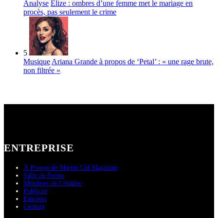
Analyse
Elize : ombres d’une femme met le mariage en
procès, pas seulement le crime
5
Musique
Ariana Grande à propos de ‘Petal’ : « une rage brute,
non filtrée »
ENTREPRISE
À Propos de Martin Cid Magazine
Salle de Presse
Membres de l’équipe
Publicité
Emplois
Contact