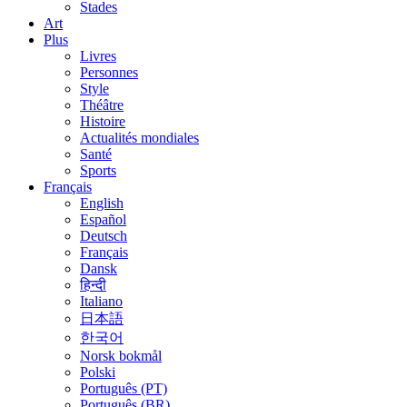
Stades
Art
Plus
Livres
Personnes
Style
Théâtre
Histoire
Actualités mondiales
Santé
Sports
Français
English
Español
Deutsch
Français
Dansk
हिन्दी
Italiano
日本語
한국어
Norsk bokmål
Polski
Português (PT)
Português (BR)