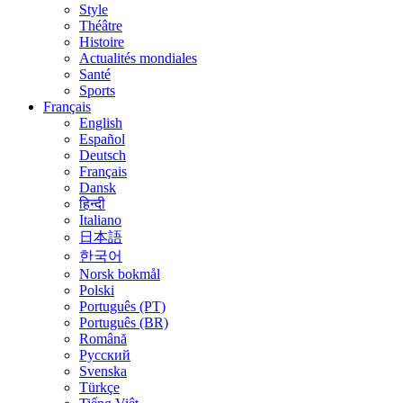
Style
Théâtre
Histoire
Actualités mondiales
Santé
Sports
Français
English
Español
Deutsch
Français
Dansk
हिन्दी
Italiano
日本語
한국어
Norsk bokmål
Polski
Português (PT)
Português (BR)
Română
Русский
Svenska
Türkçe