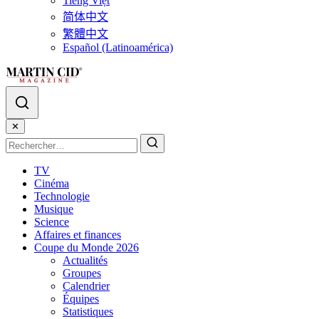
Tiếng Việt
简体中文
繁體中文
Español (Latinoamérica)
✕
TV
Cinéma
Technologie
Musique
Science
Affaires et finances
Coupe du Monde 2026
Actualités
Groupes
Calendrier
Équipes
Statistiques