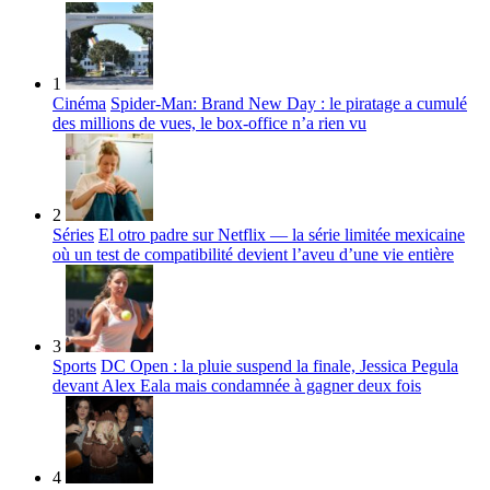
1
Cinéma
Spider-Man: Brand New Day : le piratage a cumulé
des millions de vues, le box-office n’a rien vu
2
Séries
El otro padre sur Netflix — la série limitée mexicaine
où un test de compatibilité devient l’aveu d’une vie entière
3
Sports
DC Open : la pluie suspend la finale, Jessica Pegula
devant Alex Eala mais condamnée à gagner deux fois
4