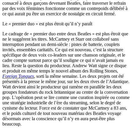
consacré à deux garçons devenant Beatles, faire traverser le refrain
par des voix féminines fonctionne comme un contrepoids délibéré à
ce qui aurait pu être un exercice de nostalgie en circuit fermé.
Le « premier duo » est plus étroit qu’il n’y paraît
Le cadrage de « premier duo entre deux Beatles » est plus étroit que
ne le suggèrent les titres. McCartney et Starr ont collaboré sans
interruption pendant un demi-siècle : pistes de batterie, couplets
invités, ensembles caritatifs. Ce qui est nouveau, c’est la structure
spécifique de deux voix co-leaders sur une chanson originale, et le
cadre compte surtout parce qu’il souligne ce qui n’avait jamais eu
lieu. Reste la question du producteur. Andrew Watt signe ce disque
et produit en même temps le nouvel album des Rolling Stones,
Foreign Tongues
, sorti la même semaine. Les deux projets ont été
présentés à la presse le même jour, sur les deux rives de l’Atlantique.
Watt devient ainsi le producteur qui ramène en parallèle les deux
groupes fondateurs du rock britannique au centre de la conversation
pop. L’opération peut se lire comme une curation inspirée ou comme
une stratégie industrielle de l’ère du streaming, selon le degré de
cynisme du lecteur. Force est de constater que McCartney a 83 ans,
et le poids culturel de tout nouveau matériau des Beatles voyage
désormais avec la conscience qu’il n’y en aura peut-être plus
beaucoup.