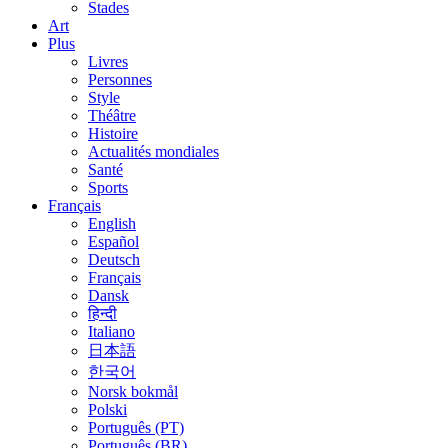
Stades
Art
Plus
Livres
Personnes
Style
Théâtre
Histoire
Actualités mondiales
Santé
Sports
Français
English
Español
Deutsch
Français
Dansk
हिन्दी
Italiano
日本語
한국어
Norsk bokmål
Polski
Português (PT)
Português (BR)