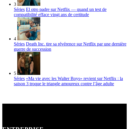
3
Séries
El otro padre sur Netflix — quand un test de
compatibilité efface vingt ans de certitude
4
Séries
Death Inc. tire sa révérence sur Netflix par une dernière
guerre de succession
5
Séries
«Ma vie avec les Walter Boys» revient sur Netflix : la
saison 3 troque le triangle amoureux contre l’âge adulte