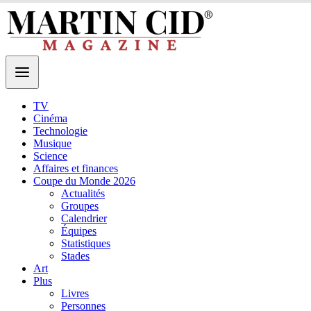
TV
Cinéma
Technologie
Musique
Science
Affaires et finances
Coupe du Monde 2026
Actualités
Groupes
Calendrier
Équipes
Statistiques
Stades
Art
Plus
Livres
Personnes