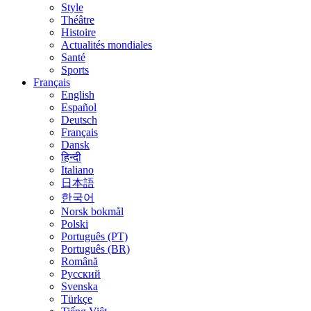
Style
Théâtre
Histoire
Actualités mondiales
Santé
Sports
Français
English
Español
Deutsch
Français
Dansk
हिन्दी
Italiano
日本語
한국어
Norsk bokmål
Polski
Português (PT)
Português (BR)
Română
Русский
Svenska
Türkçe