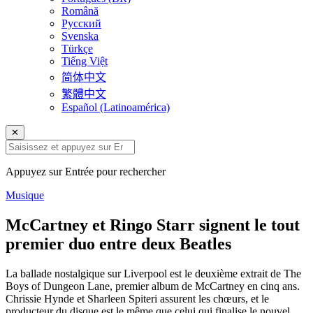
Română
Русский
Svenska
Türkçe
Tiếng Việt
简体中文
繁體中文
Español (Latinoamérica)
✕
Appuyez sur Entrée pour rechercher
Musique
McCartney et Ringo Starr signent le tout
premier duo entre deux Beatles
La ballade nostalgique sur Liverpool est le deuxième extrait de The
Boys of Dungeon Lane, premier album de McCartney en cinq ans.
Chrissie Hynde et Sharleen Spiteri assurent les chœurs, et le
producteur du disque est le même que celui qui finalise le nouvel