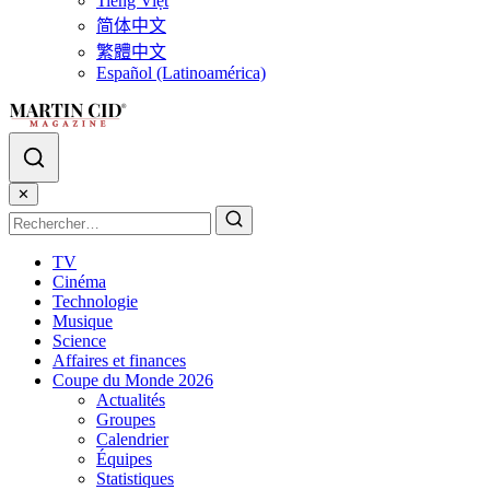
Tiếng Việt
简体中文
繁體中文
Español (Latinoamérica)
✕
TV
Cinéma
Technologie
Musique
Science
Affaires et finances
Coupe du Monde 2026
Actualités
Groupes
Calendrier
Équipes
Statistiques