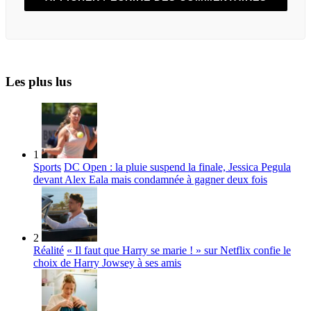
Les plus lus
1
Sports
DC Open : la pluie suspend la finale, Jessica Pegula
devant Alex Eala mais condamnée à gagner deux fois
2
Réalité
« Il faut que Harry se marie ! » sur Netflix confie le
choix de Harry Jowsey à ses amis