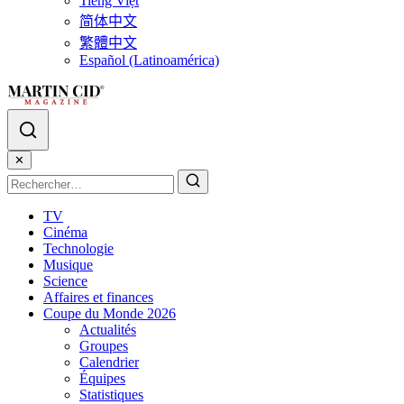
Tiếng Việt
简体中文
繁體中文
Español (Latinoamérica)
✕
TV
Cinéma
Technologie
Musique
Science
Affaires et finances
Coupe du Monde 2026
Actualités
Groupes
Calendrier
Équipes
Statistiques