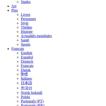
Stades
Art
Plus
Livres
Personnes
Style
Théâtre
Histoire
Actualités mondiales
Santé
Sports
Français
English
Español
Deutsch
Français
Dansk
हिन्दी
Italiano
日本語
한국어
Norsk bokmål
Polski
Português (PT)
Português (BR)