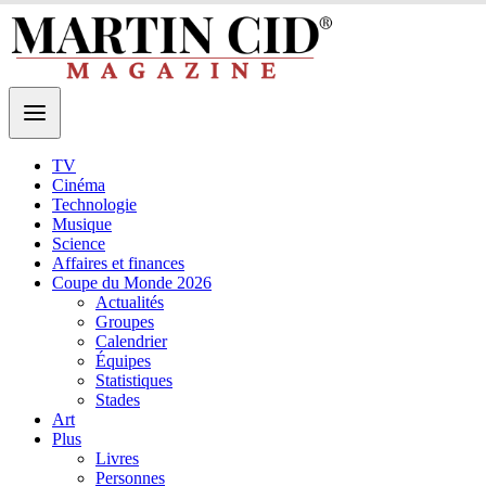
TV
Cinéma
Technologie
Musique
Science
Affaires et finances
Coupe du Monde 2026
Actualités
Groupes
Calendrier
Équipes
Statistiques
Stades
Art
Plus
Livres
Personnes