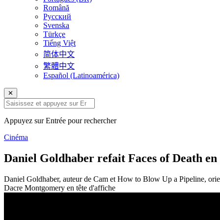
Română
Русский
Svenska
Türkçe
Tiếng Việt
简体中文
繁體中文
Español (Latinoamérica)
✕
Appuyez sur Entrée pour rechercher
Cinéma
Daniel Goldhaber refait Faces of Death en
Daniel Goldhaber, auteur de Cam et How to Blow Up a Pipeline, oriente 
Dacre Montgomery en tête d'affiche