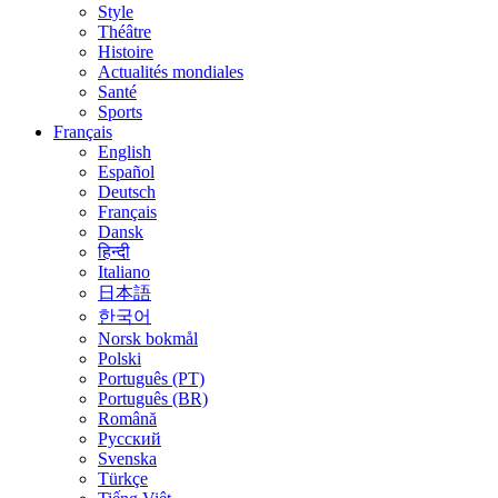
Style
Théâtre
Histoire
Actualités mondiales
Santé
Sports
Français
English
Español
Deutsch
Français
Dansk
हिन्दी
Italiano
日本語
한국어
Norsk bokmål
Polski
Português (PT)
Português (BR)
Română
Русский
Svenska
Türkçe