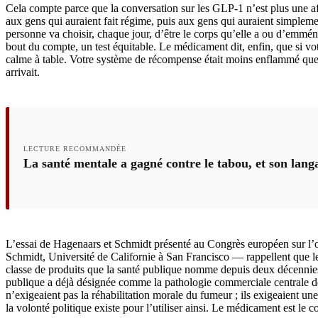
Cela compte parce que la conversation sur les GLP-1 n’est plus une affa
aux gens qui auraient fait régime, puis aux gens qui auraient simpleme
personne va choisir, chaque jour, d’être le corps qu’elle a ou d’emménag
bout du compte, un test équitable. Le médicament dit, enfin, que si vot
calme à table. Votre système de récompense était moins enflammé que ce
arrivait.
LECTURE RECOMMANDÉE
La santé mentale a gagné contre le tabou, et son lang
L’essai de Hagenaars et Schmidt présenté au Congrès européen sur l
Schmidt, Université de Californie à San Francisco — rappellent que le
classe de produits que la santé publique nomme depuis deux décennie
publique a déjà désignée comme la pathologie commerciale centrale de 
n’exigeaient pas la réhabilitation morale du fumeur ; ils exigeaient un
la volonté politique existe pour l’utiliser ainsi. Le médicament est le coi