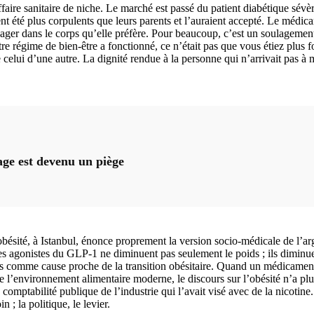
ire sanitaire de niche. Le marché est passé du patient diabétique sévère 
nt été plus corpulents que leurs parents et l’auraient accepté. Le médica
er dans le corps qu’elle préfère. Pour beaucoup, c’est un soulagement ; c
re régime de bien-être a fonctionné, ce n’était pas que vous étiez plus f
lui d’une autre. La dignité rendue à la personne qui n’arrivait pas à ma
age est devenu un piège
’obésité, à Istanbul, énonce proprement la version socio-médicale de
s agonistes du GLP-1 ne diminuent pas seulement le poids ; ils diminuen
s comme cause proche de la transition obésitaire. Quand un médicament
l’environnement alimentaire moderne, le discours sur l’obésité n’a plus
e comptabilité publique de l’industrie qui l’avait visé avec de la nicoti
n ; la politique, le levier.