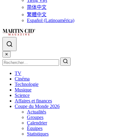
Tiếng Việt
简体中文
繁體中文
Español (Latinoamérica)
✕
TV
Cinéma
Technologie
Musique
Science
Affaires et finances
Coupe du Monde 2026
Actualités
Groupes
Calendrier
Équipes
Statistiques