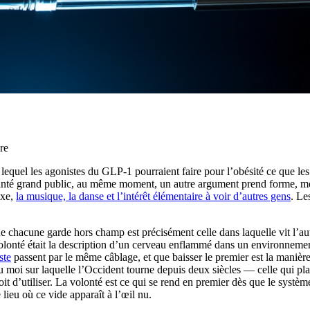
re
quel les agonistes du GLP-1 pourraient faire pour l’obésité ce que les
santé grand public, au même moment, un autre argument prend forme, moin
exe,
la musique, la danse et l’intérêt élémentaire à voir d’autres gens
. Le
e chacune garde hors champ est précisément celle dans laquelle vit l’aut
lonté était la description d’un cerveau enflammé dans un environnement
ste
passent par le même câblage, et que baisser le premier est la manièr
 moi sur laquelle l’Occident tourne depuis deux siècles — celle qui plac
roit d’utiliser. La volonté est ce qui se rend en premier dès que le sys
lieu où ce vide apparaît à l’œil nu.