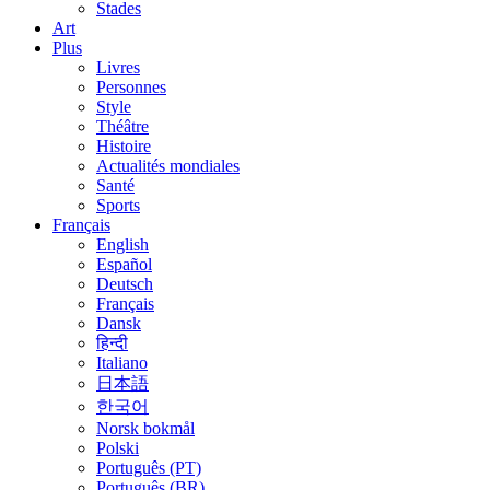
Stades
Art
Plus
Livres
Personnes
Style
Théâtre
Histoire
Actualités mondiales
Santé
Sports
Français
English
Español
Deutsch
Français
Dansk
हिन्दी
Italiano
日本語
한국어
Norsk bokmål
Polski
Português (PT)
Português (BR)