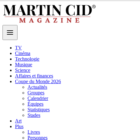
TV
Cinéma
Technologie
Musique
Science
Affaires et finances
Coupe du Monde 2026
Actualités
Groupes
Calendrier
Équipes
Statistiques
Stades
Art
Plus
Livres
Personnes