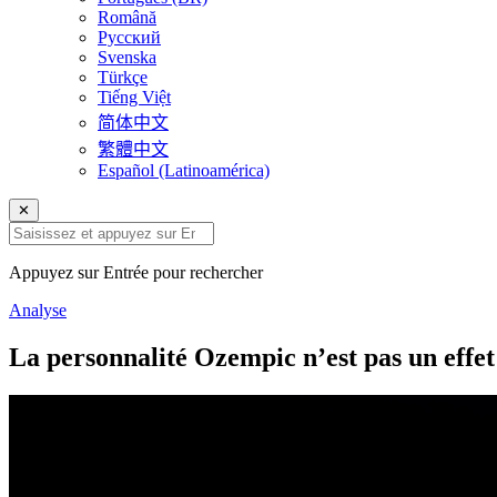
Română
Русский
Svenska
Türkçe
Tiếng Việt
简体中文
繁體中文
Español (Latinoamérica)
✕
Appuyez sur Entrée pour rechercher
Analyse
La personnalité Ozempic n’est pas un effet 