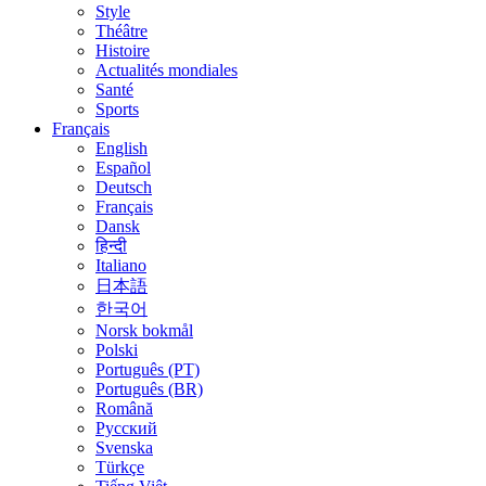
Style
Théâtre
Histoire
Actualités mondiales
Santé
Sports
Français
English
Español
Deutsch
Français
Dansk
हिन्दी
Italiano
日本語
한국어
Norsk bokmål
Polski
Português (PT)
Português (BR)
Română
Русский
Svenska
Türkçe