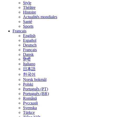
Style
Théâtre
Histoire
Actualités mondiales
Santé
Sports
Français
English
Español
Deutsch
Français
Dansk
हिन्दी
Italiano
日本語
한국어
Norsk bokmål
Polski
Português (PT)
Português (BR)
Română
Русский
Svenska
Türkçe