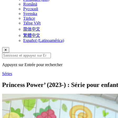
Română
Русский
Svenska
Türkçe
Tiếng Việt
简体中文
繁體中文
Español (Latinoamérica)
✕
Appuyez sur Entrée pour rechercher
Séries
Princess Power’ (2023-) : Série pour enfan