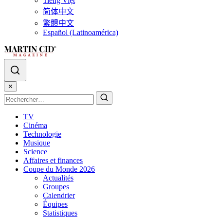
Tiếng Việt
简体中文
繁體中文
Español (Latinoamérica)
✕
TV
Cinéma
Technologie
Musique
Science
Affaires et finances
Coupe du Monde 2026
Actualités
Groupes
Calendrier
Équipes
Statistiques