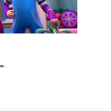
im
. .