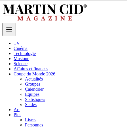
TV
Cinéma
Technologie
Musique
Science
Affaires et finances
Coupe du Monde 2026
Actualités
Groupes
Calendrier
Équipes
Statistiques
Stades
Art
Plus
Livres
Personnes