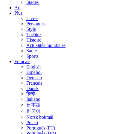
Stades
Art
Plus
Livres
Personnes
Style
Théâtre
Histoire
Actualités mondiales
Santé
Sports
Français
English
Español
Deutsch
Français
Dansk
हिन्दी
Italiano
日本語
한국어
Norsk bokmål
Polski
Português (PT)
Português (BR)