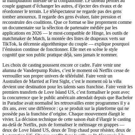
la manipulation littérale de la compatibilité. Le tableau permet au
couple gagnant d’échanger les autres, d’éjecter des rivaux et de
réordonner le terrain. Le téléspectateur ne regarde pas des gens
tomber amoureux. Il regarde des gens évaluer, faire pression et
reconstruire des coalitions. Que ce format se lise proprement comme
un documentaire sur la sélection de partenaire médiée par les
applications en 2026 — le most-compatible de Hinge, les outils de
matchmaker de Match, la montée des listes de drapeaux verts sur
TikTok, la décennie algorithmique du couple — explique pourquoi
l’émission continue de fonctionner. Elle met en scène le style
cognitif que son public pratique déjà, sans jamais le nommer.
Les choix de casting poussent encore ce cadre. Faire venir une
alumna de Vanderpump Rules, c’est le moment où Netflix cesse de
verrouiller son propre univers de téléréalité. Faire venir un
Australien de Married at First Sight, c’est le moment où la villa
devient une destination pour les talents sans franchise. Faire venir les
premiers transferts de Love Island US, c’est formaliser le pont avec
la concurrence que le public américain attendait depuis que Bachelor
in Paradise avait normalisé les retrouvailles entre programmes il y a
dix ans, avec une différence : ça se produit sur la plateforme qui ne
possède pas la franchise d’origine. Chaque mouvement élargit le
vivier. La décision technique de cette saison était d’élargir le casting
au-delà de Netflix, puis de formaliser le métissage en grappes —
deux de Love Island US, deux de Trop chaud pour résister, deux de