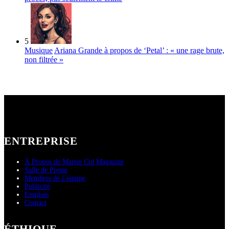
5
Musique
Ariana Grande à propos de ‘Petal’ : « une rage brute,
non filtrée »
ENTREPRISE
À Propos de Martin Cid Magazine
Salle de Presse
Membres de l’équipe
Publicité
Emplois
Contact
ÉTHIQUE