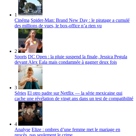
1
Cinéma
Spider-Man: Brand New Day : le piratage a cumulé
des millions de vues, le box-office n’a rien vu
2
Sports
DC Open : la pluie suspend la finale, Jessica Pegula
devant Alex Eala mais condamnée à gagner deux fois
3
Séries
El otro padre sur Netflix — la série mexicaine qui
cache une révélation de vingt ans dans un test de compatibilité
4
Analyse
Elize : ombres d’une femme met le mariage en
procès, pas seulement le crime