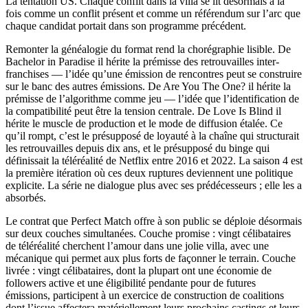
La tentation US. Chaque conflit dans la villa se lit désormais à la
fois comme un conflit présent et comme un référendum sur l’arc que
chaque candidat portait dans son programme précédent.
Remonter la généalogie du format rend la chorégraphie lisible. De
Bachelor in Paradise il hérite la prémisse des retrouvailles inter-
franchises — l’idée qu’une émission de rencontres peut se construire
sur le banc des autres émissions. De Are You The One? il hérite la
prémisse de l’algorithme comme jeu — l’idée que l’identification de
la compatibilité peut être la tension centrale. De Love Is Blind il
hérite le muscle de production et le mode de diffusion étalée. Ce
qu’il rompt, c’est le présupposé de loyauté à la chaîne qui structurait
les retrouvailles depuis dix ans, et le présupposé du binge qui
définissait la téléréalité de Netflix entre 2016 et 2022. La saison 4 est
la première itération où ces deux ruptures deviennent une politique
explicite. La série ne dialogue plus avec ses prédécesseurs ; elle les a
absorbés.
Le contrat que Perfect Match offre à son public se déploie désormais
sur deux couches simultanées. Couche promise : vingt célibataires
de téléréalité cherchent l’amour dans une jolie villa, avec une
mécanique qui permet aux plus forts de façonner le terrain. Couche
livrée : vingt célibataires, dont la plupart ont une économie de
followers active et une éligibilité pendante pour de futures
émissions, participent à un exercice de construction de coalitions
dont l’issue affectera matériellement leurs prochains castings et leurs