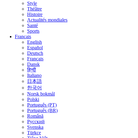
Style
Théâtre
Histoire
Actualités mondiales
Santé
Sports
Français
English
Español
Deutsch
Français
Dansk
हिन्दी
Italiano
日本語
한국어
Norsk bokmål
Polski
Português (PT)
Português (BR)
Română
Русский
Svenska
Türkçe