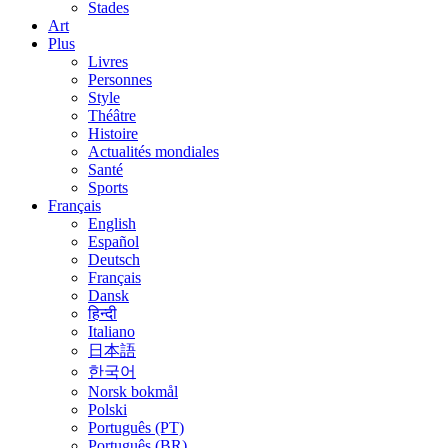
Stades
Art
Plus
Livres
Personnes
Style
Théâtre
Histoire
Actualités mondiales
Santé
Sports
Français
English
Español
Deutsch
Français
Dansk
हिन्दी
Italiano
日本語
한국어
Norsk bokmål
Polski
Português (PT)
Português (BR)