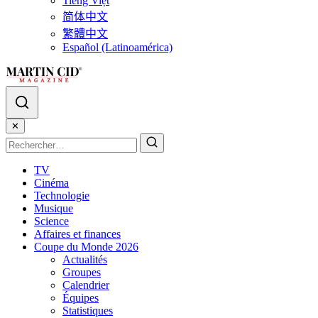
Tiếng Việt
简体中文
繁體中文
Español (Latinoamérica)
✕
TV
Cinéma
Technologie
Musique
Science
Affaires et finances
Coupe du Monde 2026
Actualités
Groupes
Calendrier
Équipes
Statistiques