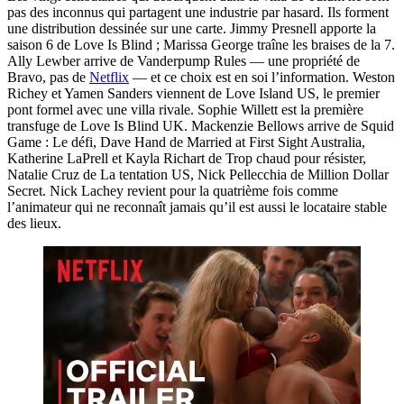
pas des inconnus qui partagent une industrie par hasard. Ils forment
une distribution dessinée sur une carte. Jimmy Presnell apporte la
saison 6 de Love Is Blind ; Marissa George traîne les braises de la 7.
Ally Lewber arrive de Vanderpump Rules — une propriété de
Bravo, pas de
Netflix
— et ce choix est en soi l’information. Weston
Richey et Yamen Sanders viennent de Love Island US, le premier
pont formel avec une villa rivale. Sophie Willett est la première
transfuge de Love Is Blind UK. Mackenzie Bellows arrive de Squid
Game : Le défi, Dave Hand de Married at First Sight Australia,
Katherine LaPrell et Kayla Richart de Trop chaud pour résister,
Natalie Cruz de La tentation US, Nick Pellecchia de Million Dollar
Secret. Nick Lachey revient pour la quatrième fois comme
l’animateur qui ne reconnaît jamais qu’il est aussi le locataire stable
des lieux.