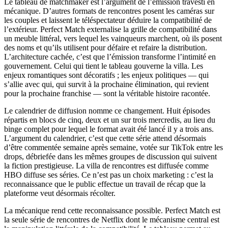
Le tableau de matchmaker est l’argument de l’émission travesti en
mécanique. D’autres formats de rencontres posent les caméras sur
les couples et laissent le téléspectateur déduire la compatibilité de
l’extérieur. Perfect Match externalise la grille de compatibilité dans
un meuble littéral, vers lequel les vainqueurs marchent, où ils posent
des noms et qu’ils utilisent pour défaire et refaire la distribution.
L’architecture cachée, c’est que l’émission transforme l’intimité en
gouvernement. Celui qui tient le tableau gouverne la villa. Les
enjeux romantiques sont décoratifs ; les enjeux politiques — qui
s’allie avec qui, qui survit à la prochaine élimination, qui revient
pour la prochaine franchise — sont la véritable histoire racontée.
Le calendrier de diffusion nomme ce changement. Huit épisodes
répartis en blocs de cinq, deux et un sur trois mercredis, au lieu du
binge complet pour lequel le format avait été lancé il y a trois ans.
L’argument du calendrier, c’est que cette série attend désormais
d’être commentée semaine après semaine, votée sur TikTok entre les
drops, débriefée dans les mêmes groupes de discussion qui suivent
la fiction prestigieuse. La villa de rencontres est diffusée comme
HBO diffuse ses séries. Ce n’est pas un choix marketing : c’est la
reconnaissance que le public effectue un travail de récap que la
plateforme veut désormais récolter.
La mécanique rend cette reconnaissance possible. Perfect Match est
la seule série de rencontres de Netflix dont le mécanisme central est