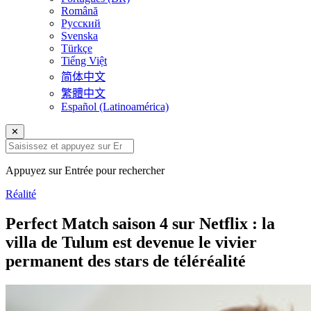
Română
Русский
Svenska
Türkçe
Tiếng Việt
简体中文
繁體中文
Español (Latinoamérica)
✕
Appuyez sur Entrée pour rechercher
Réalité
Perfect Match saison 4 sur Netflix : la
villa de Tulum est devenue le vivier
permanent des stars de téléréalité