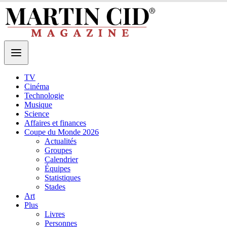
TV
Cinéma
Technologie
Musique
Science
Affaires et finances
Coupe du Monde 2026
Actualités
Groupes
Calendrier
Équipes
Statistiques
Stades
Art
Plus
Livres
Personnes