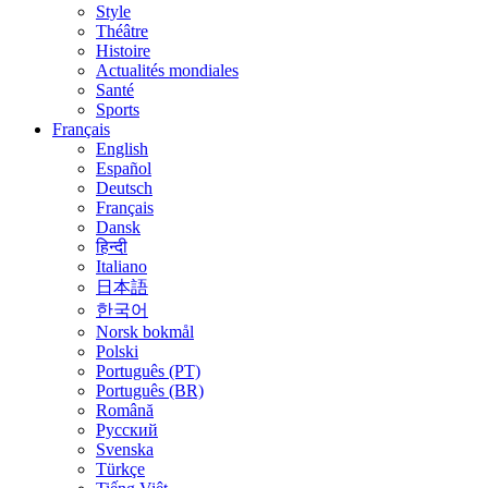
Style
Théâtre
Histoire
Actualités mondiales
Santé
Sports
Français
English
Español
Deutsch
Français
Dansk
हिन्दी
Italiano
日本語
한국어
Norsk bokmål
Polski
Português (PT)
Português (BR)
Română
Русский
Svenska
Türkçe