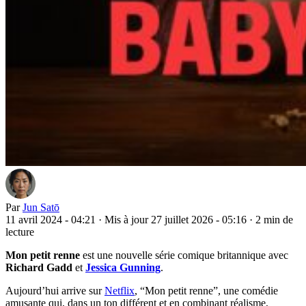
Par
Jun Satō
11 avril 2024 - 04:21
·
Mis à jour 27 juillet 2026 - 05:16
·
2 min de
lecture
Mon petit renne
est une nouvelle série comique britannique avec
Richard Gadd
et
Jessica Gunning
.
Aujourd’hui arrive sur
Netflix
, “Mon petit renne”, une comédie
amusante qui, dans un ton différent et en combinant réalisme,