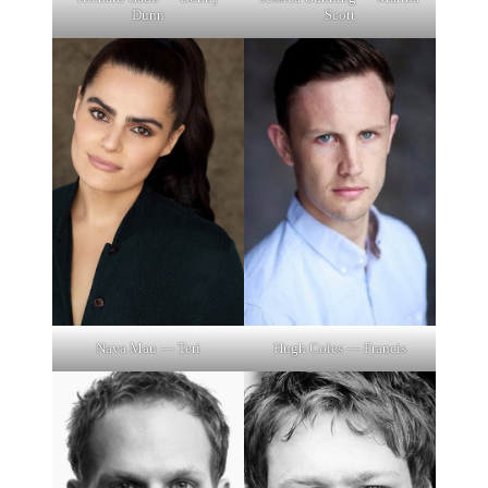
Scott
Dunn
Nava Mau — Teri
Hugh Coles — Francis