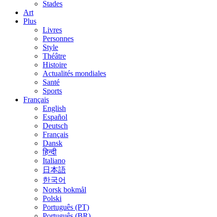
Stades
Art
Plus
Livres
Personnes
Style
Théâtre
Histoire
Actualités mondiales
Santé
Sports
Français
English
Español
Deutsch
Français
Dansk
हिन्दी
Italiano
日本語
한국어
Norsk bokmål
Polski
Português (PT)
Português (BR)