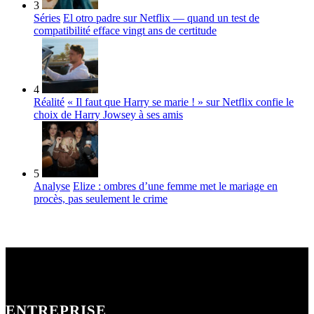
3
Séries
El otro padre sur Netflix — quand un test de
compatibilité efface vingt ans de certitude
4
Réalité
« Il faut que Harry se marie ! » sur Netflix confie le
choix de Harry Jowsey à ses amis
5
Analyse
Elize : ombres d’une femme met le mariage en
procès, pas seulement le crime
ENTREPRISE