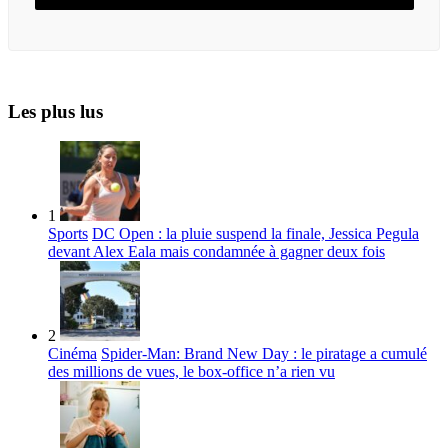
Les plus lus
1
Sports
DC Open : la pluie suspend la finale, Jessica Pegula
devant Alex Eala mais condamnée à gagner deux fois
2
Cinéma
Spider-Man: Brand New Day : le piratage a cumulé
des millions de vues, le box-office n’a rien vu