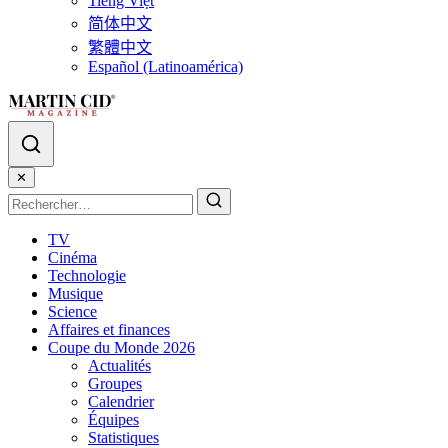
Tiếng Việt
简体中文
繁體中文
Español (Latinoamérica)
✕
TV
Cinéma
Technologie
Musique
Science
Affaires et finances
Coupe du Monde 2026
Actualités
Groupes
Calendrier
Équipes
Statistiques