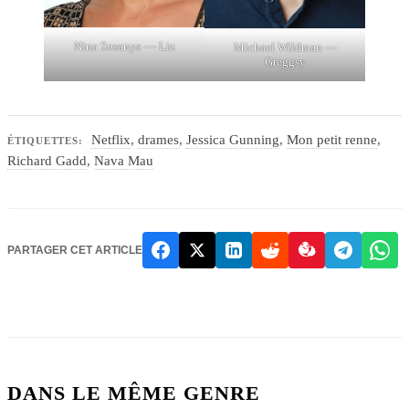
Nina Sosanya — Liz
Michael Wildman —
Greggsy
Netflix
,
drames
,
Jessica Gunning
,
Mon petit renne
,
ÉTIQUETTES:
Richard Gadd
,
Nava Mau
PARTAGER CET ARTICLE
DANS LE MÊME GENRE