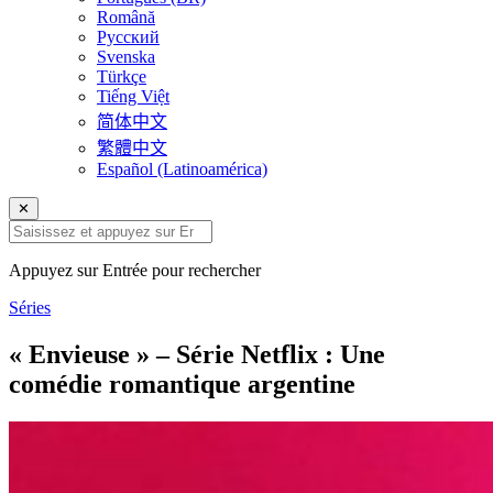
Română
Русский
Svenska
Türkçe
Tiếng Việt
简体中文
繁體中文
Español (Latinoamérica)
✕
Appuyez sur Entrée pour rechercher
Séries
« Envieuse » – Série Netflix : Une
comédie romantique argentine