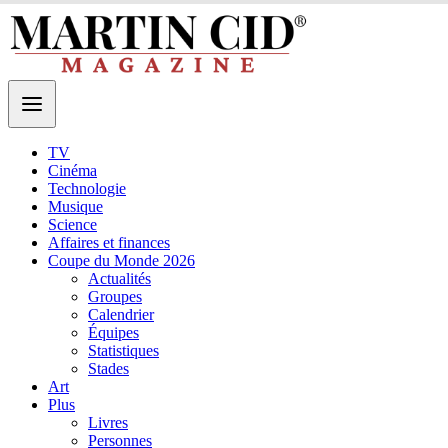
TV
Cinéma
Technologie
Musique
Science
Affaires et finances
Coupe du Monde 2026
Actualités
Groupes
Calendrier
Équipes
Statistiques
Stades
Art
Plus
Livres
Personnes