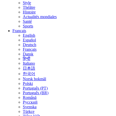
Style
Théâtre
Histoire
Actualités mondiales
Santé
Sports
Français
English
Español
Deutsch
Français
Dansk
हिन्दी
Italiano
日本語
한국어
Norsk bokmål
Polski
Português (PT)
Português (BR)
Română
Русский
Svenska
Türkçe