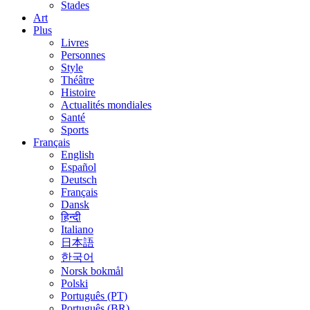
Stades
Art
Plus
Livres
Personnes
Style
Théâtre
Histoire
Actualités mondiales
Santé
Sports
Français
English
Español
Deutsch
Français
Dansk
हिन्दी
Italiano
日本語
한국어
Norsk bokmål
Polski
Português (PT)
Português (BR)