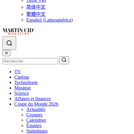
Tiếng Việt
简体中文
繁體中文
Español (Latinoamérica)
✕
TV
Cinéma
Technologie
Musique
Science
Affaires et finances
Coupe du Monde 2026
Actualités
Groupes
Calendrier
Équipes
Statistiques