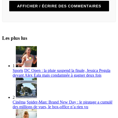
AFFICHER / ÉCRIRE DES COMMENTAIRES
Les plus lus
1
Sports
DC Open : la pluie suspend la finale, Jessica Pegula
devant Alex Eala mais condamnée à gagner deux fois
2
Cinéma
Spider-Man: Brand New Day : le piratage a cumulé
des millions de vues, le box-office n’a rien vu