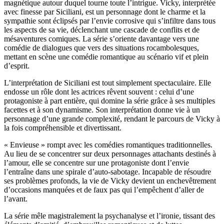
magnétique autour duquel tourne toute l’intrigue. Vicky, interprétée
avec finesse par Siciliani, est un personnage dont le charme et la
sympathie sont éclipsés par l’envie corrosive qui s’infiltre dans tous
les aspects de sa vie, déclenchant une cascade de conflits et de
mésaventures comiques. La série s’oriente davantage vers une
comédie de dialogues que vers des situations rocambolesques,
mettant en scène une comédie romantique au scénario vif et plein
d’esprit.
L’interprétation de Siciliani est tout simplement spectaculaire. Elle
endosse un rôle dont les actrices rêvent souvent : celui d’une
protagoniste à part entière, qui domine la série grâce à ses multiples
facettes et à son dynamisme. Son interprétation donne vie à un
personnage d’une grande complexité, rendant le parcours de Vicky à
la fois compréhensible et divertissant.
« Envieuse » rompt avec les comédies romantiques traditionnelles.
Au lieu de se concentrer sur deux personnages attachants destinés à
l’amour, elle se concentre sur une protagoniste dont l’envie
l’entraîne dans une spirale d’auto-sabotage. Incapable de résoudre
ses problèmes profonds, la vie de Vicky devient un enchevêtrement
d’occasions manquées et de faux pas qui l’empêchent d’aller de
l’avant.
La série mêle magistralement la psychanalyse et l’ironie, tissant des