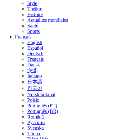
Style
Théâtre
Histoire
Actualités mondiales
Santé
Sports
Français
English
Español
Deutsch
Français
Dansk
हिन्दी
Italiano
日本語
한국어
Norsk bokmål
Polski
Português (PT)
Português (BR)
Română
Русский
Svenska
Türkçe