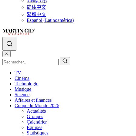
Tiếng Việt
简体中文
繁體中文
Español (Latinoamérica)
✕
TV
Cinéma
Technologie
Musique
Science
Affaires et finances
Coupe du Monde 2026
Actualités
Groupes
Calendrier
Équipes
Statistiques