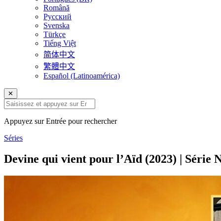
Română
Русский
Svenska
Türkçe
Tiếng Việt
简体中文
繁體中文
Español (Latinoamérica)
✕
Appuyez sur Entrée pour rechercher
Séries
Devine qui vient pour l’Aïd (2023) | Série N