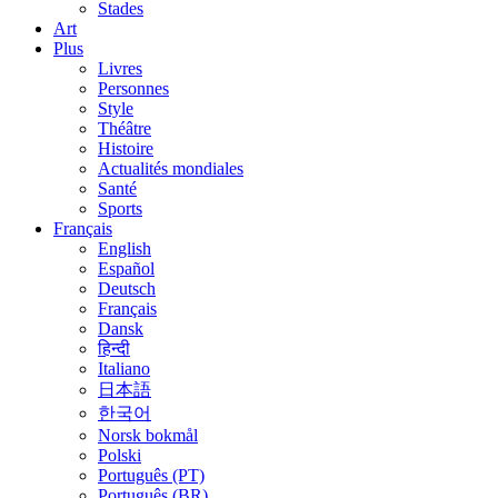
Stades
Art
Plus
Livres
Personnes
Style
Théâtre
Histoire
Actualités mondiales
Santé
Sports
Français
English
Español
Deutsch
Français
Dansk
हिन्दी
Italiano
日本語
한국어
Norsk bokmål
Polski
Português (PT)
Português (BR)