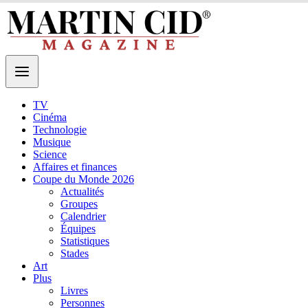
TV
Cinéma
Technologie
Musique
Science
Affaires et finances
Coupe du Monde 2026
Actualités
Groupes
Calendrier
Équipes
Statistiques
Stades
Art
Plus
Livres
Personnes