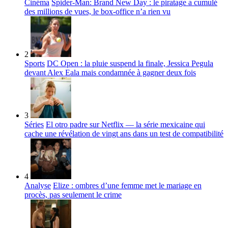
Cinéma
Spider-Man: Brand New Day : le piratage a cumulé
des millions de vues, le box-office n’a rien vu
2
Sports
DC Open : la pluie suspend la finale, Jessica Pegula
devant Alex Eala mais condamnée à gagner deux fois
3
Séries
El otro padre sur Netflix — la série mexicaine qui
cache une révélation de vingt ans dans un test de compatibilité
4
Analyse
Elize : ombres d’une femme met le mariage en
procès, pas seulement le crime