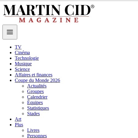
TV
Cinéma
Technologie
Musique
Science
Affaires et finances
Coupe du Monde 2026
Actualités
Groupes
Calendrier
Équipes
Statistiques
Stades
Art
Plus
Livres
Personnes