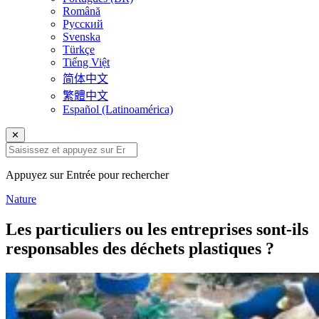
Română
Русский
Svenska
Türkçe
Tiếng Việt
简体中文
繁體中文
Español (Latinoamérica)
✕
Appuyez sur Entrée pour rechercher
Nature
Les particuliers ou les entreprises sont-ils
responsables des déchets plastiques ?