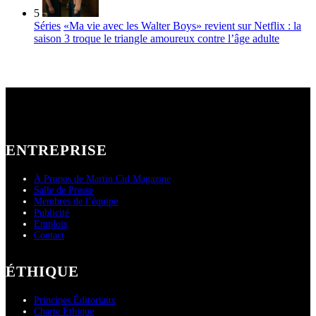
5
Séries
«Ma vie avec les Walter Boys» revient sur Netflix : la
saison 3 troque le triangle amoureux contre l’âge adulte
ENTREPRISE
À Propos de Martin Cid Magazine
Salle de Presse
Membres de l’équipe
Publicité
Emplois
Contact
ÉTHIQUE
Principes Éditoriaux
Charte Éthique