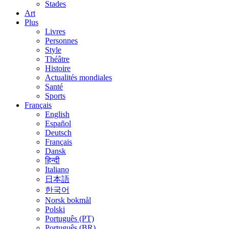
Stades
Art
Plus
Livres
Personnes
Style
Théâtre
Histoire
Actualités mondiales
Santé
Sports
Français
English
Español
Deutsch
Français
Dansk
हिन्दी
Italiano
日本語
한국어
Norsk bokmål
Polski
Português (PT)
Português (BR)