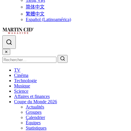
Tiếng Việt
简体中文
繁體中文
Español (Latinoamérica)
✕
TV
Cinéma
Technologie
Musique
Science
Affaires et finances
Coupe du Monde 2026
Actualités
Groupes
Calendrier
Équipes
Statistiques