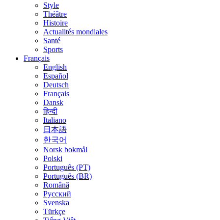
Style
Théâtre
Histoire
Actualités mondiales
Santé
Sports
Français
English
Español
Deutsch
Français
Dansk
हिन्दी
Italiano
日本語
한국어
Norsk bokmål
Polski
Português (PT)
Português (BR)
Română
Русский
Svenska
Türkçe