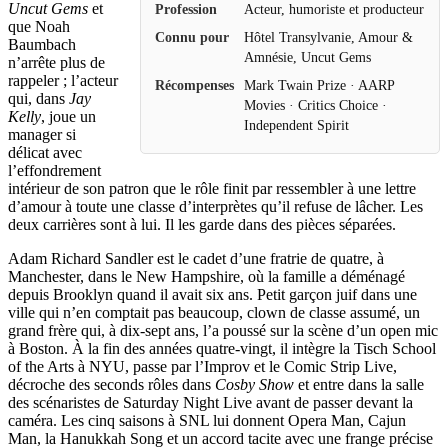
Uncut Gems
et
Profession
Acteur, humoriste et producteur
que Noah
Connu pour
Hôtel Transylvanie, Amour &
Baumbach
Amnésie, Uncut Gems
n’arrête plus de
rappeler ; l’acteur
Récompenses
Mark Twain Prize · AARP
qui, dans
Jay
Movies · Critics Choice ·
Kelly
, joue un
Independent Spirit
manager si
délicat avec
l’effondrement
intérieur de son patron que le rôle finit par ressembler à une lettre
d’amour à toute une classe d’interprètes qu’il refuse de lâcher. Les
deux carrières sont à lui. Il les garde dans des pièces séparées.
Adam Richard Sandler est le cadet d’une fratrie de quatre, à
Manchester, dans le New Hampshire, où la famille a déménagé
depuis Brooklyn quand il avait six ans. Petit garçon juif dans une
ville qui n’en comptait pas beaucoup, clown de classe assumé, un
grand frère qui, à dix-sept ans, l’a poussé sur la scène d’un open mic
à Boston. À la fin des années quatre-vingt, il intègre la Tisch School
of the Arts à NYU, passe par l’Improv et le Comic Strip Live,
décroche des seconds rôles dans
Cosby Show
et entre dans la salle
des scénaristes de Saturday Night Live avant de passer devant la
caméra. Les cinq saisons à SNL lui donnent Opera Man, Cajun
Man, la Hanukkah Song et un accord tacite avec une frange précise