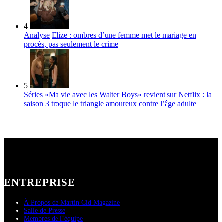
4
Analyse
Elize : ombres d’une femme met le mariage en
procès, pas seulement le crime
5
Séries
«Ma vie avec les Walter Boys» revient sur Netflix : la
saison 3 troque le triangle amoureux contre l’âge adulte
ENTREPRISE
À Propos de Martin Cid Magazine
Salle de Presse
Membres de l’équipe