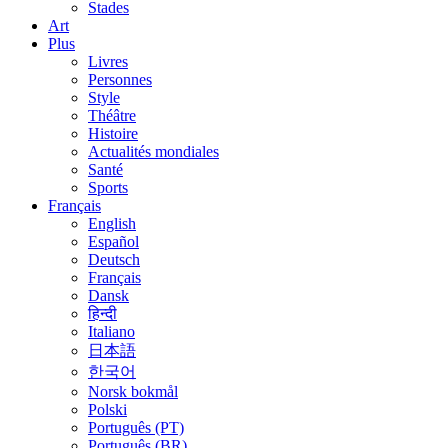
Stades
Art
Plus
Livres
Personnes
Style
Théâtre
Histoire
Actualités mondiales
Santé
Sports
Français
English
Español
Deutsch
Français
Dansk
हिन्दी
Italiano
日本語
한국어
Norsk bokmål
Polski
Português (PT)
Português (BR)