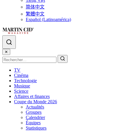
Tiếng Việt
简体中文
繁體中文
Español (Latinoamérica)
✕
TV
Cinéma
Technologie
Musique
Science
Affaires et finances
Coupe du Monde 2026
Actualités
Groupes
Calendrier
Équipes
Statistiques