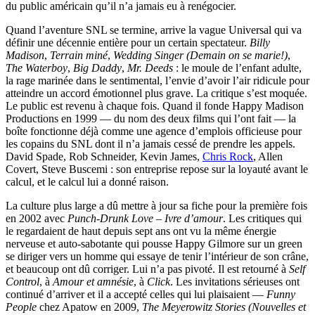
du public américain qu’il n’a jamais eu à renégocier.
Quand l’aventure SNL se termine, arrive la vague Universal qui va
définir une décennie entière pour un certain spectateur.
Billy
Madison
,
Terrain miné
,
Wedding Singer (Demain on se marie!)
,
The Waterboy
,
Big Daddy
,
Mr. Deeds
: le moule de l’enfant adulte,
la rage marinée dans le sentimental, l’envie d’avoir l’air ridicule pour
atteindre un accord émotionnel plus grave. La critique s’est moquée.
Le public est revenu à chaque fois. Quand il fonde Happy Madison
Productions en 1999 — du nom des deux films qui l’ont fait — la
boîte fonctionne déjà comme une agence d’emplois officieuse pour
les copains du SNL dont il n’a jamais cessé de prendre les appels.
David Spade, Rob Schneider, Kevin James,
Chris Rock
, Allen
Covert, Steve Buscemi : son entreprise repose sur la loyauté avant le
calcul, et le calcul lui a donné raison.
La culture plus large a dû mettre à jour sa fiche pour la première fois
en 2002 avec
Punch-Drunk Love – Ivre d’amour
. Les critiques qui
le regardaient de haut depuis sept ans ont vu la même énergie
nerveuse et auto-sabotante qui pousse Happy Gilmore sur un green
se diriger vers un homme qui essaye de tenir l’intérieur de son crâne,
et beaucoup ont dû corriger. Lui n’a pas pivoté. Il est retourné à
Self
Control
, à
Amour et amnésie
, à
Click
. Les invitations sérieuses ont
continué d’arriver et il a accepté celles qui lui plaisaient —
Funny
People
chez Apatow en 2009,
The Meyerowitz Stories (Nouvelles et