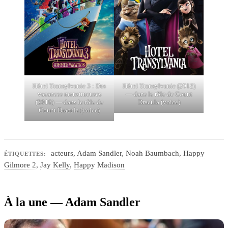
Hôtel Transylvanie 3 : Des
Hôtel Transylvanie (2012)
vacances monstrueuses
— dans le rôle de Count
(2018) — dans le rôle de
Dracula (voice)
Count Dracula (voice)
acteurs
,
Adam Sandler
,
Noah Baumbach
,
Happy
ÉTIQUETTES:
Gilmore 2
,
Jay Kelly
,
Happy Madison
À la une — Adam Sandler