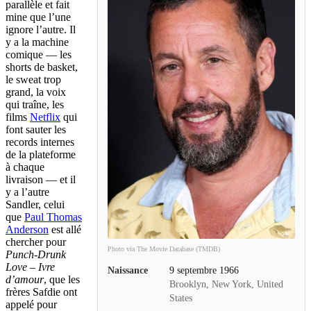
parallèle et fait
mine que l’une
ignore l’autre. Il
y a la machine
comique — les
shorts de basket,
le sweat trop
grand, la voix
qui traîne, les
films
Netflix
qui
font sauter les
records internes
de la plateforme
à chaque
livraison — et il
y a l’autre
Sandler, celui
que
Paul Thomas
Anderson
est allé
chercher pour
Photo via The Movie Database (TMDB)
Punch-Drunk
Love – Ivre
Naissance
9 septembre 1966
d’amour
, que les
Brooklyn, New York, United
frères Safdie ont
States
appelé pour