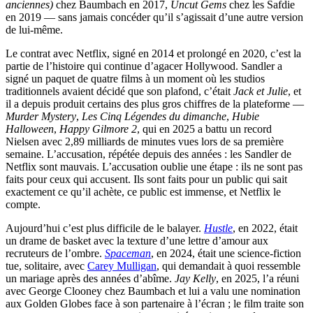
anciennes)
chez Baumbach en 2017,
Uncut Gems
chez les Safdie
en 2019 — sans jamais concéder qu’il s’agissait d’une autre version
de lui-même.
Le contrat avec Netflix, signé en 2014 et prolongé en 2020, c’est la
partie de l’histoire qui continue d’agacer Hollywood. Sandler a
signé un paquet de quatre films à un moment où les studios
traditionnels avaient décidé que son plafond, c’était
Jack et Julie
, et
il a depuis produit certains des plus gros chiffres de la plateforme —
Murder Mystery
,
Les Cinq Légendes du dimanche
,
Hubie
Halloween
,
Happy Gilmore 2
, qui en 2025 a battu un record
Nielsen avec 2,89 milliards de minutes vues lors de sa première
semaine. L’accusation, répétée depuis des années : les Sandler de
Netflix sont mauvais. L’accusation oublie une étape : ils ne sont pas
faits pour ceux qui accusent. Ils sont faits pour un public qui sait
exactement ce qu’il achète, ce public est immense, et Netflix le
compte.
Aujourd’hui c’est plus difficile de le balayer.
Hustle
, en 2022, était
un drame de basket avec la texture d’une lettre d’amour aux
recruteurs de l’ombre.
Spaceman
, en 2024, était une science-fiction
tue, solitaire, avec
Carey Mulligan
, qui demandait à quoi ressemble
un mariage après des années d’abîme.
Jay Kelly
, en 2025, l’a réuni
avec George Clooney chez Baumbach et lui a valu une nomination
aux Golden Globes face à son partenaire à l’écran ; le film traite son