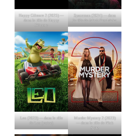
Happy Gilmore 2 (2025) —
Spaceman (2024) — dans
dans le rôle de Happy
le rôle de Jakub Procházka
Gilmore
Leo (2023) — dans le rôle
Murder Mystery 2 (2023)
de Leo (voice)
— dans le rôle de Nick
Spitz