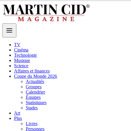
TV
Cinéma
Technologie
Musique
Science
Affaires et finances
Coupe du Monde 2026
Actualités
Groupes
Calendrier
Équipes
Statistiques
Stades
Art
Plus
Livres
Personnes