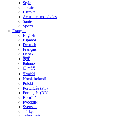
Style
Théâtre
Histoire
Actualités mondiales
Santé
Sports
Français
English
Español
Deutsch
Français
Dansk
हिन्दी
Italiano
日本語
한국어
Norsk bokmål
Polski
Português (PT)
Português (BR)
Română
Русский
Svenska
Türkçe