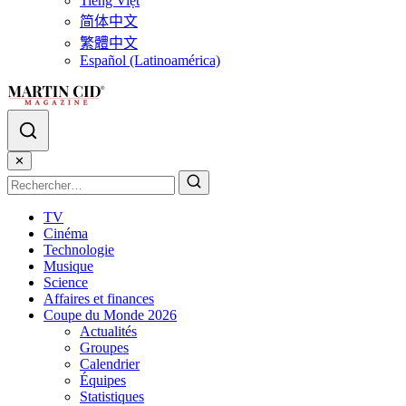
Tiếng Việt
简体中文
繁體中文
Español (Latinoamérica)
✕
TV
Cinéma
Technologie
Musique
Science
Affaires et finances
Coupe du Monde 2026
Actualités
Groupes
Calendrier
Équipes
Statistiques