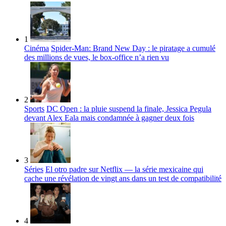
1
Cinéma
Spider-Man: Brand New Day : le piratage a cumulé
des millions de vues, le box-office n’a rien vu
2
Sports
DC Open : la pluie suspend la finale, Jessica Pegula
devant Alex Eala mais condamnée à gagner deux fois
3
Séries
El otro padre sur Netflix — la série mexicaine qui
cache une révélation de vingt ans dans un test de compatibilité
4