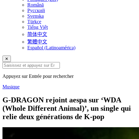
Română
Русский
Svenska
Türkçe
Tiếng Việt
简体中文
繁體中文
Español (Latinoamérica)
✕
Appuyez sur Entrée pour rechercher
Musique
G-DRAGON rejoint aespa sur ‘WDA
(Whole Different Animal)’, un single qui
relie deux générations de K-pop