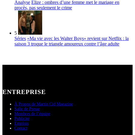
Analyse
Elize : ombres d’une femme met le mariage en
procès, pas seulement le crime
5
Séries
«Ma vie avec les Walter Boys» revient sur Netflix : la
saison 3 troque le triangle amoureux contre l’âge adulte
ENTREPRISE
À Propos de Martin Cid Magazine
Salle de Presse
Membres de l’équipe
Publicité
Emplois
Contact