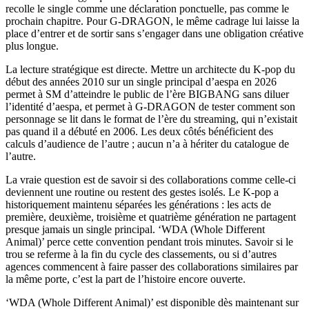
recolle le single comme une déclaration ponctuelle, pas comme le
prochain chapitre. Pour G-DRAGON, le même cadrage lui laisse la
place d’entrer et de sortir sans s’engager dans une obligation créative
plus longue.
La lecture stratégique est directe. Mettre un architecte du K-pop du
début des années 2010 sur un single principal d’aespa en 2026
permet à SM d’atteindre le public de l’ère BIGBANG sans diluer
l’identité d’aespa, et permet à G-DRAGON de tester comment son
personnage se lit dans le format de l’ère du streaming, qui n’existait
pas quand il a débuté en 2006. Les deux côtés bénéficient des
calculs d’audience de l’autre ; aucun n’a à hériter du catalogue de
l’autre.
La vraie question est de savoir si des collaborations comme celle-ci
deviennent une routine ou restent des gestes isolés. Le K-pop a
historiquement maintenu séparées les générations : les acts de
première, deuxième, troisième et quatrième génération ne partagent
presque jamais un single principal. ‘WDA (Whole Different
Animal)’ perce cette convention pendant trois minutes. Savoir si le
trou se referme à la fin du cycle des classements, ou si d’autres
agences commencent à faire passer des collaborations similaires par
la même porte, c’est la part de l’histoire encore ouverte.
‘WDA (Whole Different Animal)’ est disponible dès maintenant sur