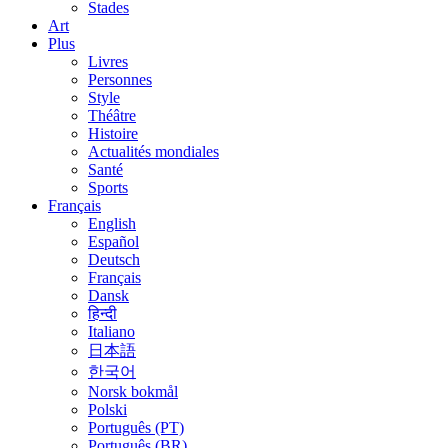
Stades
Art
Plus
Livres
Personnes
Style
Théâtre
Histoire
Actualités mondiales
Santé
Sports
Français
English
Español
Deutsch
Français
Dansk
हिन्दी
Italiano
日本語
한국어
Norsk bokmål
Polski
Português (PT)
Português (BR)