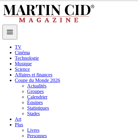
TV
Cinéma
Technologie
Musique
Science
Affaires et finances
Coupe du Monde 2026
Actualités
Groupes
Calendrier
Équipes
Statistiques
Stades
Art
Plus
Livres
Personnes