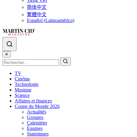
Tiếng Việt
简体中文
繁體中文
Español (Latinoamérica)
✕
TV
Cinéma
Technologie
Musique
Science
Affaires et finances
Coupe du Monde 2026
Actualités
Groupes
Calendrier
Équipes
Statistiques