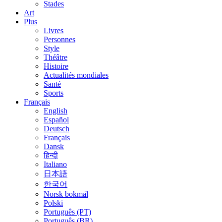
Stades
Art
Plus
Livres
Personnes
Style
Théâtre
Histoire
Actualités mondiales
Santé
Sports
Français
English
Español
Deutsch
Français
Dansk
हिन्दी
Italiano
日本語
한국어
Norsk bokmål
Polski
Português (PT)
Português (BR)