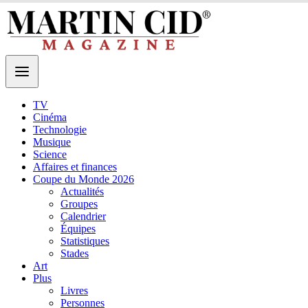
TV
Cinéma
Technologie
Musique
Science
Affaires et finances
Coupe du Monde 2026
Actualités
Groupes
Calendrier
Équipes
Statistiques
Stades
Art
Plus
Livres
Personnes