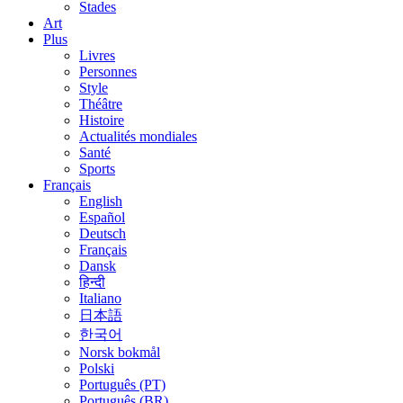
Stades
Art
Plus
Livres
Personnes
Style
Théâtre
Histoire
Actualités mondiales
Santé
Sports
Français
English
Español
Deutsch
Français
Dansk
हिन्दी
Italiano
日本語
한국어
Norsk bokmål
Polski
Português (PT)
Português (BR)