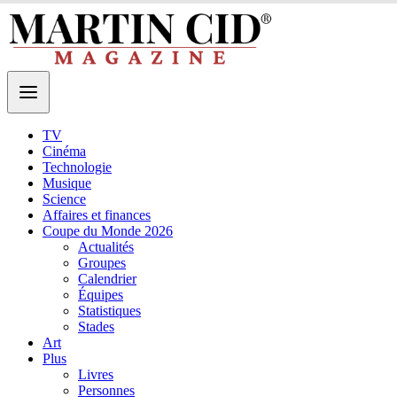
TV
Cinéma
Technologie
Musique
Science
Affaires et finances
Coupe du Monde 2026
Actualités
Groupes
Calendrier
Équipes
Statistiques
Stades
Art
Plus
Livres
Personnes