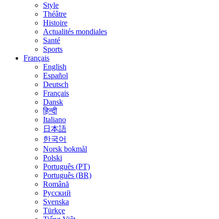
Style
Théâtre
Histoire
Actualités mondiales
Santé
Sports
Français
English
Español
Deutsch
Français
Dansk
हिन्दी
Italiano
日本語
한국어
Norsk bokmål
Polski
Português (PT)
Português (BR)
Română
Русский
Svenska
Türkçe