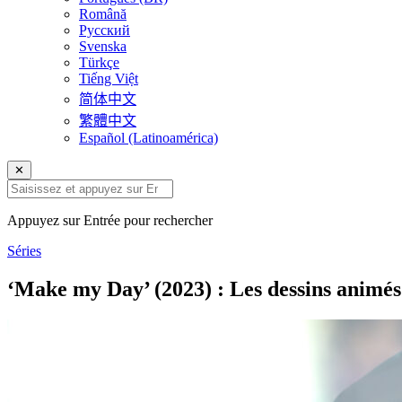
Română
Русский
Svenska
Türkçe
Tiếng Việt
简体中文
繁體中文
Español (Latinoamérica)
✕
Appuyez sur Entrée pour rechercher
Séries
‘Make my Day’ (2023) : Les dessins animés 