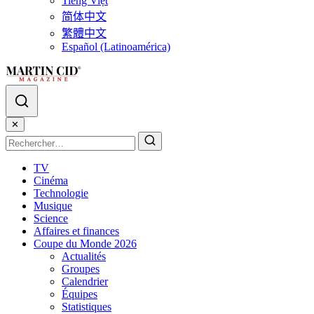
Tiếng Việt
简体中文
繁體中文
Español (Latinoamérica)
✕
TV
Cinéma
Technologie
Musique
Science
Affaires et finances
Coupe du Monde 2026
Actualités
Groupes
Calendrier
Équipes
Statistiques