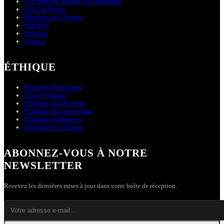
À Propos de Martin Cid Magazine
Salle de Presse
Membres de l’équipe
Publicité
Emplois
Contact
ÉTHIQUE
Principes Éditoriaux
Charte Éthique
Politique de Diversité
Politique de Corrections
Politique de Retours
Diversité de l’Équipe
ABONNEZ-VOUS À NOTRE
NEWSLETTER
Recevez les dernières mises à jour dans votre boîte de réception.