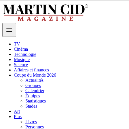
TV
Cinéma
Technologie
Musique
Science
Affaires et finances
Coupe du Monde 2026
Actualités
Groupes
Calendrier
Équipes
Statistiques
Stades
Art
Plus
Livres
Personnes