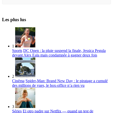
Les plus lus
1
Sports
DC Open : la pluie suspend la finale, Jessica Pegula
devant Alex Eala mais condamnée à gagner deux fois
2
Cinéma
Spider-Man: Brand New Day : le piratage a cumulé
des millions de vues, le box-office n’a rien vu
3
Séries
El otro padre sur Netflix — quand un test de