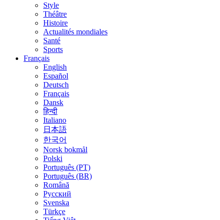
Style
Théâtre
Histoire
Actualités mondiales
Santé
Sports
Français
English
Español
Deutsch
Français
Dansk
हिन्दी
Italiano
日本語
한국어
Norsk bokmål
Polski
Português (PT)
Português (BR)
Română
Русский
Svenska
Türkçe