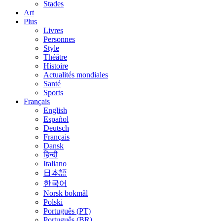
Stades
Art
Plus
Livres
Personnes
Style
Théâtre
Histoire
Actualités mondiales
Santé
Sports
Français
English
Español
Deutsch
Français
Dansk
हिन्दी
Italiano
日本語
한국어
Norsk bokmål
Polski
Português (PT)
Português (BR)