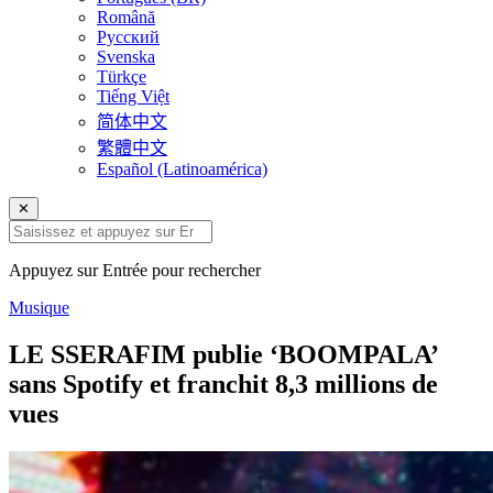
Română
Русский
Svenska
Türkçe
Tiếng Việt
简体中文
繁體中文
Español (Latinoamérica)
✕
Appuyez sur Entrée pour rechercher
Musique
LE SSERAFIM publie ‘BOOMPALA’
sans Spotify et franchit 8,3 millions de
vues