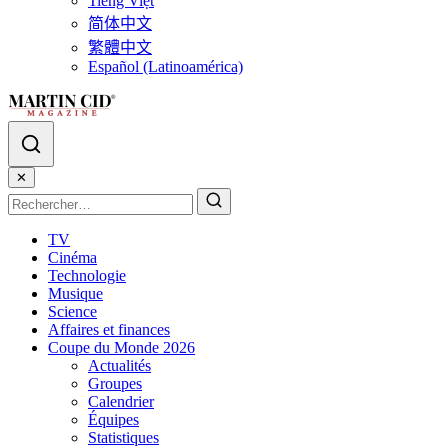
Tiếng Việt
简体中文
繁體中文
Español (Latinoamérica)
✕
TV
Cinéma
Technologie
Musique
Science
Affaires et finances
Coupe du Monde 2026
Actualités
Groupes
Calendrier
Équipes
Statistiques