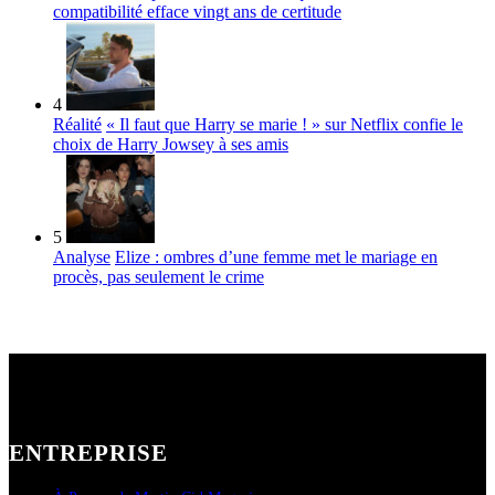
compatibilité efface vingt ans de certitude
4
Réalité
« Il faut que Harry se marie ! » sur Netflix confie le
choix de Harry Jowsey à ses amis
5
Analyse
Elize : ombres d’une femme met le mariage en
procès, pas seulement le crime
ENTREPRISE