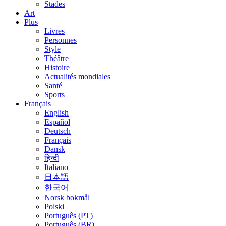
Stades
Art
Plus
Livres
Personnes
Style
Théâtre
Histoire
Actualités mondiales
Santé
Sports
Français
English
Español
Deutsch
Français
Dansk
हिन्दी
Italiano
日本語
한국어
Norsk bokmål
Polski
Português (PT)
Português (BR)