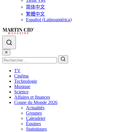
Tiếng Việt
简体中文
繁體中文
Español (Latinoamérica)
✕
TV
Cinéma
Technologie
Musique
Science
Affaires et finances
Coupe du Monde 2026
Actualités
Groupes
Calendrier
Équipes
Statistiques