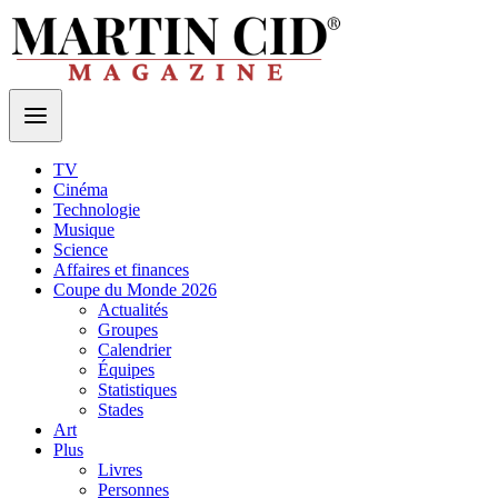
TV
Cinéma
Technologie
Musique
Science
Affaires et finances
Coupe du Monde 2026
Actualités
Groupes
Calendrier
Équipes
Statistiques
Stades
Art
Plus
Livres
Personnes