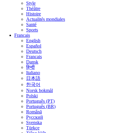
Style
Théâtre
Histoire
Actualités mondiales
Santé
Sports
Français
English
Español
Deutsch
Français
Dansk
हिन्दी
Italiano
日本語
한국어
Norsk bokmål
Polski
Português (PT)
Português (BR)
Română
Русский
Svenska
Türkçe