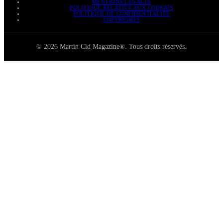
MENTIONS LÉGALES
POLITIQUE RELATIVE AUX COOKIES
POLITIQUE DE CONFIDENTIALITÉ
COPYRIGHTS
© 2026 Martin Cid Magazine®. Tous droits réservés.