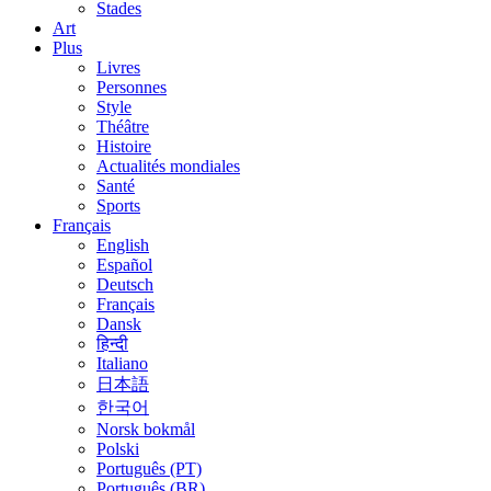
Stades
Art
Plus
Livres
Personnes
Style
Théâtre
Histoire
Actualités mondiales
Santé
Sports
Français
English
Español
Deutsch
Français
Dansk
हिन्दी
Italiano
日本語
한국어
Norsk bokmål
Polski
Português (PT)
Português (BR)