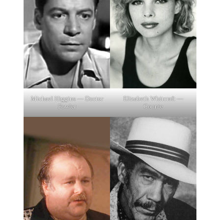
Elizabeth Whitcraft —
Michael Higgins — Doctor
Connie
Fowler