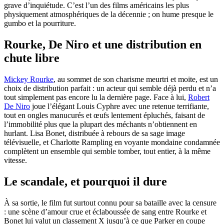
grave d’inquiétude. C’est l’un des films américains les plus
physiquement atmosphériques de la décennie ; on hume presque le
gumbo et la pourriture.
Rourke, De Niro et une distribution en
chute libre
Mickey Rourke
, au sommet de son charisme meurtri et moite, est un
choix de distribution parfait : un acteur qui semble déjà perdu et n’a
tout simplement pas encore lu la dernière page. Face à lui,
Robert
De Niro
joue l’élégant Louis Cyphre avec une retenue terrifiante,
tout en ongles manucurés et œufs lentement épluchés, faisant de
l’immobilité plus que la plupart des méchants n’obtiennent en
hurlant. Lisa Bonet, distribuée à rebours de sa sage image
télévisuelle, et Charlotte Rampling en voyante mondaine condamnée
complètent un ensemble qui semble tomber, tout entier, à la même
vitesse.
Le scandale, et pourquoi il dure
À sa sortie, le film fut surtout connu pour sa bataille avec la censure
: une scène d’amour crue et éclaboussée de sang entre Rourke et
Bonet lui valut un classement X jusqu’à ce que Parker en coupe