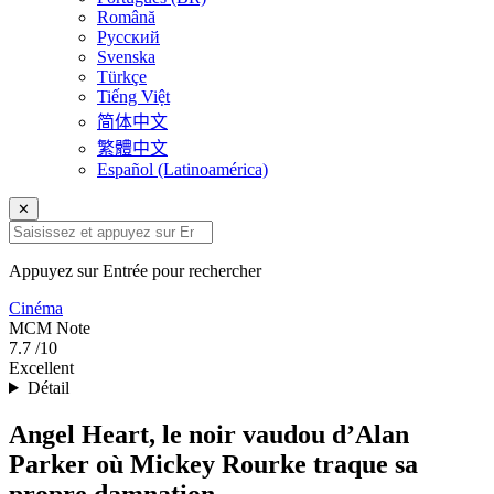
Română
Русский
Svenska
Türkçe
Tiếng Việt
简体中文
繁體中文
Español (Latinoamérica)
✕
Appuyez sur Entrée pour rechercher
Cinéma
MCM
Note
7.7
/10
Excellent
Détail
Angel Heart, le noir vaudou d’Alan
Parker où Mickey Rourke traque sa
propre damnation