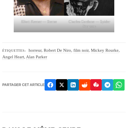
Eliott Keener — Sterne
Charles Gordone — Spider
Simpson
horreur
,
Robert De Niro
,
film noir
,
Mickey Rourke
,
ÉTIQUETTES:
Angel Heart
,
Alan Parker
PARTAGER CET ARTICLE