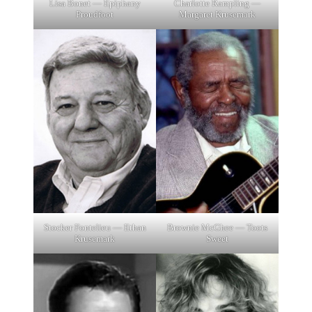
Lisa Bonet — Epiphany
Charlotte Rampling —
Proudfoot
Margaret Krusemark
Stocker Fontelieu — Ethan
Brownie McGhee — Toots
Krusemark
Sweet