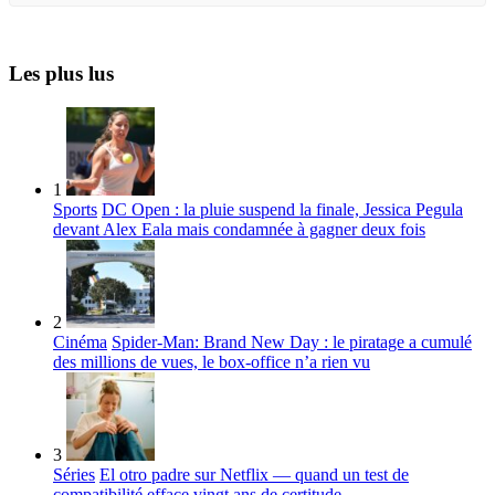
Les plus lus
1
Sports
DC Open : la pluie suspend la finale, Jessica Pegula
devant Alex Eala mais condamnée à gagner deux fois
2
Cinéma
Spider-Man: Brand New Day : le piratage a cumulé
des millions de vues, le box-office n’a rien vu
3
Séries
El otro padre sur Netflix — quand un test de
compatibilité efface vingt ans de certitude