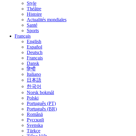
Style
Théâtre
Histoire
Actualités mondiales
Santé
Sports
Français
English
Español
Deutsch
Français
Dansk
हिन्दी
Italiano
日本語
한국어
Norsk bokmål
Polski
Português (PT)
Português (BR)
Română
Русский
Svenska
Türkçe