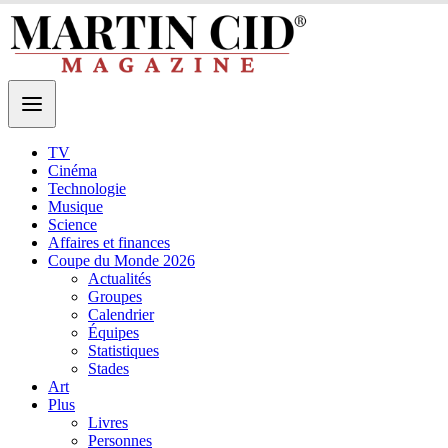
TV
Cinéma
Technologie
Musique
Science
Affaires et finances
Coupe du Monde 2026
Actualités
Groupes
Calendrier
Équipes
Statistiques
Stades
Art
Plus
Livres
Personnes