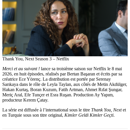
Thank You, Next Season 3 – Netflix
Merci et au suivant !
lance sa troisième saison sur Netflix le 8 mai
2026, en huit épisodes, réalisés par Bertan Başaran et écrits par sa
créatrice Ece Yörenç. La distribution est portée par Serenay
Sarıkaya dans le rôle de Leyla Taylan, aux côtés de Metin Akdülger,
Hakan Kurtaş, Boran Kuzum, Fatih Artman, Ahmet Rıfat Şungar,
Meriç Aral, Efe Tunçer et Esra Ruşan. Production Ay Yapım,
producteur Kerem Çatay.
La série est diffusée à l’international sous le titre
Thank You, Next
et
en Turquie sous son titre original,
Kimler Geldi Kimler Geçti
.