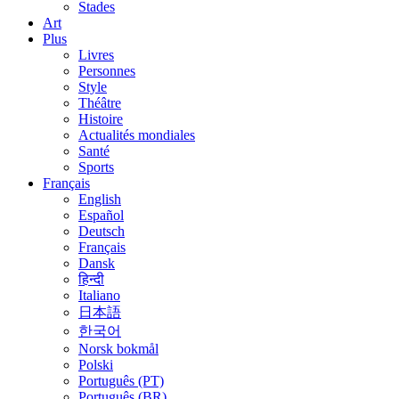
Stades
Art
Plus
Livres
Personnes
Style
Théâtre
Histoire
Actualités mondiales
Santé
Sports
Français
English
Español
Deutsch
Français
Dansk
हिन्दी
Italiano
日本語
한국어
Norsk bokmål
Polski
Português (PT)
Português (BR)