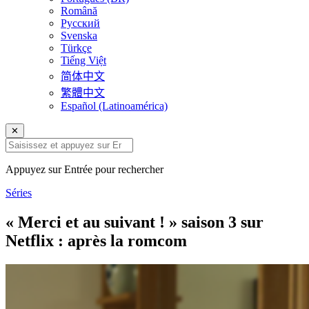
Română
Русский
Svenska
Türkçe
Tiếng Việt
简体中文
繁體中文
Español (Latinoamérica)
✕
Appuyez sur Entrée pour rechercher
Séries
« Merci et au suivant ! » saison 3 sur
Netflix : après la romcom