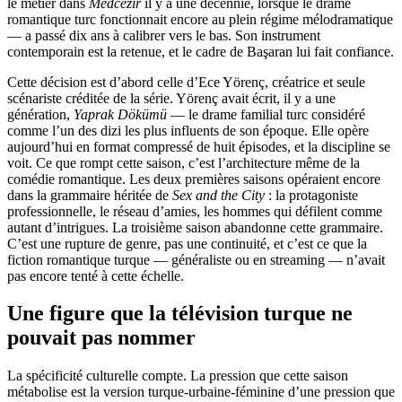
le métier dans
Medcezir
il y a une décennie, lorsque le drame
romantique turc fonctionnait encore au plein régime mélodramatique
— a passé dix ans à calibrer vers le bas. Son instrument
contemporain est la retenue, et le cadre de Başaran lui fait confiance.
Cette décision est d’abord celle d’Ece Yörenç, créatrice et seule
scénariste créditée de la série. Yörenç avait écrit, il y a une
génération,
Yaprak Dökümü
— le drame familial turc considéré
comme l’un des dizi les plus influents de son époque. Elle opère
aujourd’hui en format compressé de huit épisodes, et la discipline se
voit. Ce que rompt cette saison, c’est l’architecture même de la
comédie romantique. Les deux premières saisons opéraient encore
dans la grammaire héritée de
Sex and the City
: la protagoniste
professionnelle, le réseau d’amies, les hommes qui défilent comme
autant d’intrigues. La troisième saison abandonne cette grammaire.
C’est une rupture de genre, pas une continuité, et c’est ce que la
fiction romantique turque — généraliste ou en streaming — n’avait
pas encore tenté à cette échelle.
Une figure que la télévision turque ne
pouvait pas nommer
La spécificité culturelle compte. La pression que cette saison
métabolise est la version turque-urbaine-féminine d’une pression que