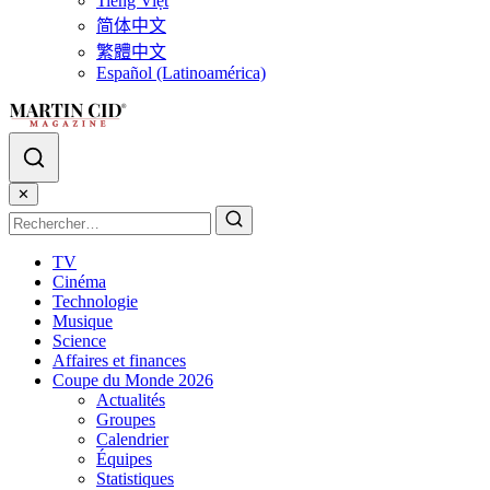
Tiếng Việt
简体中文
繁體中文
Español (Latinoamérica)
✕
TV
Cinéma
Technologie
Musique
Science
Affaires et finances
Coupe du Monde 2026
Actualités
Groupes
Calendrier
Équipes
Statistiques