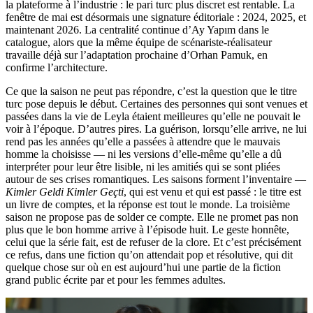
la plateforme à l’industrie : le pari turc plus discret est rentable. La
fenêtre de mai est désormais une signature éditoriale : 2024, 2025, et
maintenant 2026. La centralité continue d’Ay Yapım dans le
catalogue, alors que la même équipe de scénariste-réalisateur
travaille déjà sur l’adaptation prochaine d’Orhan Pamuk, en
confirme l’architecture.
Ce que la saison ne peut pas répondre, c’est la question que le titre
turc pose depuis le début. Certaines des personnes qui sont venues et
passées dans la vie de Leyla étaient meilleures qu’elle ne pouvait le
voir à l’époque. D’autres pires. La guérison, lorsqu’elle arrive, ne lui
rend pas les années qu’elle a passées à attendre que le mauvais
homme la choisisse — ni les versions d’elle-même qu’elle a dû
interpréter pour leur être lisible, ni les amitiés qui se sont pliées
autour de ses crises romantiques. Les saisons forment l’inventaire —
Kimler Geldi Kimler Geçti
, qui est venu et qui est passé : le titre est
un livre de comptes, et la réponse est tout le monde. La troisième
saison ne propose pas de solder ce compte. Elle ne promet pas non
plus que le bon homme arrive à l’épisode huit. Le geste honnête,
celui que la série fait, est de refuser de la clore. Et c’est précisément
ce refus, dans une fiction qu’on attendait pop et résolutive, qui dit
quelque chose sur où en est aujourd’hui une partie de la fiction
grand public écrite par et pour les femmes adultes.