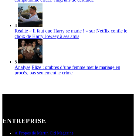
4
Réalité
« Il faut que Harry se marie ! » sur Netflix confie le
choix de Harry Jowsey à ses amis
5
Analyse
Elize : ombres d’une femme met le mariage en
procès, pas seulement le crime
ENTREPRISE
À Propos de Martin Cid Magazine