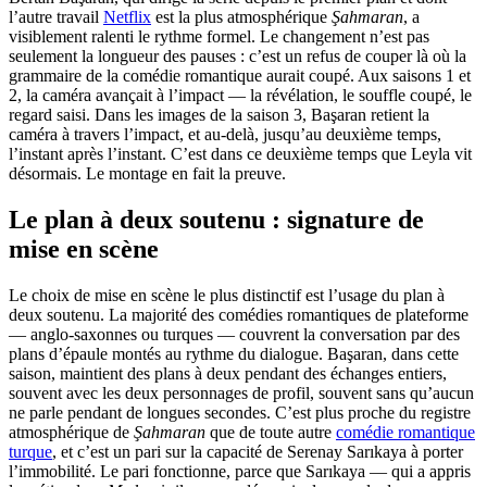
l’autre travail
Netflix
est la plus atmosphérique
Şahmaran
, a
visiblement ralenti le rythme formel. Le changement n’est pas
seulement la longueur des pauses : c’est un refus de couper là où la
grammaire de la comédie romantique aurait coupé. Aux saisons 1 et
2, la caméra avançait à l’impact — la révélation, le souffle coupé, le
regard saisi. Dans les images de la saison 3, Başaran retient la
caméra à travers l’impact, et au-delà, jusqu’au deuxième temps,
l’instant après l’instant. C’est dans ce deuxième temps que Leyla vit
désormais. Le montage en fait la preuve.
Le plan à deux soutenu : signature de
mise en scène
Le choix de mise en scène le plus distinctif est l’usage du plan à
deux soutenu. La majorité des comédies romantiques de plateforme
— anglo-saxonnes ou turques — couvrent la conversation par des
plans d’épaule montés au rythme du dialogue. Başaran, dans cette
saison, maintient des plans à deux pendant des échanges entiers,
souvent avec les deux personnages de profil, souvent sans qu’aucun
ne parle pendant de longues secondes. C’est plus proche du registre
atmosphérique de
Şahmaran
que de toute autre
comédie romantique
turque
, et c’est un pari sur la capacité de Serenay Sarıkaya à porter
l’immobilité. Le pari fonctionne, parce que Sarıkaya — qui a appris