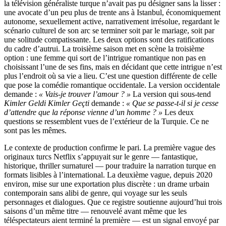
la télévision généraliste turque n’avait pas pu désigner sans la lisser :
une avocate d’un peu plus de trente ans à Istanbul, économiquement
autonome, sexuellement active, narrativement irrésolue, regardant le
scénario culturel de son arc se terminer soit par le mariage, soit par
une solitude compatissante. Les deux options sont des ratifications
du cadre d’autrui. La troisième saison met en scène la troisième
option : une femme qui sort de l’intrigue romantique non pas en
choisissant l’une de ses fins, mais en décidant que cette intrigue n’est
plus l’endroit où sa vie a lieu. C’est une question différente de celle
que pose la comédie romantique occidentale. La version occidentale
demande :
« Vais-je trouver l’amour ? »
La version qui sous-tend
Kimler Geldi Kimler Geçti
demande :
« Que se passe-t-il si je cesse
d’attendre que la réponse vienne d’un homme ? »
Les deux
questions se ressemblent vues de l’extérieur de la Turquie. Ce ne
sont pas les mêmes.
Le contexte de production confirme le pari. La première vague des
originaux turcs Netflix s’appuyait sur le genre — fantastique,
historique, thriller surnaturel — pour traduire la narration turque en
formats lisibles à l’international. La deuxième vague, depuis 2020
environ, mise sur une exportation plus discrète : un drame urbain
contemporain sans alibi de genre, qui voyage sur les seuls
personnages et dialogues. Que ce registre soutienne aujourd’hui trois
saisons d’un même titre — renouvelé avant même que les
téléspectateurs aient terminé la première — est un signal envoyé par