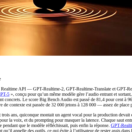
e
 Realtime API — GPT-Realtime-2, GPT-Realtime-Translate et GPT-Realtim
GPT-5
», conçu pour qu’un même modèle gère l’audio entrant et sortant, a
t sont concrets. Le score Big Bench Audio est passé de 81,4 pour cent à 
e de contexte est passée de 32 000 jetons à 128 000 — assez de place po
 trois ans, quiconque montait un agent vocal pour la production devai
r la voix, et du prompting pour masquer la latence. Chaque saut entre b
nce pendant que le modèle réfléchissait, puis enfin la réponse.
GPT-Realti
u’il appelle des outils, ce qui évite à l’utilisateur de rester assis dans 