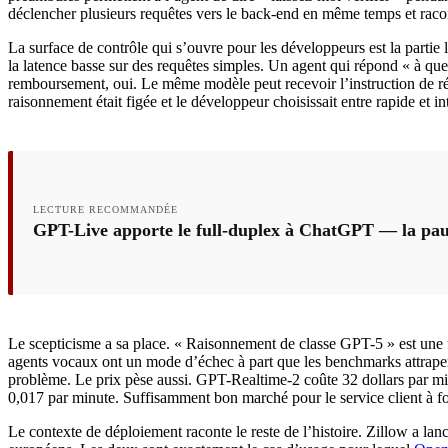
déclencher plusieurs requêtes vers le back-end en même temps et racont
La surface de contrôle qui s’ouvre pour les développeurs est la parti
la latence basse sur des requêtes simples. Un agent qui répond « à q
remboursement, oui. Le même modèle peut recevoir l’instruction de réf
raisonnement était figée et le développeur choisissait entre rapide et i
LECTURE RECOMMANDÉE
GPT-Live apporte le full-duplex à ChatGPT — la pause
Le scepticisme a sa place. « Raisonnement de classe GPT-5 » est une 
agents vocaux ont un mode d’échec à part que les benchmarks attrapent
problème. Le prix pèse aussi. GPT-Realtime-2 coûte 32 dollars par mi
0,017 par minute. Suffisamment bon marché pour le service client à for
Le contexte de déploiement raconte le reste de l’histoire. Zillow a l