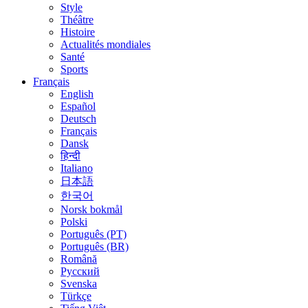
Style
Théâtre
Histoire
Actualités mondiales
Santé
Sports
Français
English
Español
Deutsch
Français
Dansk
हिन्दी
Italiano
日本語
한국어
Norsk bokmål
Polski
Português (PT)
Português (BR)
Română
Русский
Svenska
Türkçe