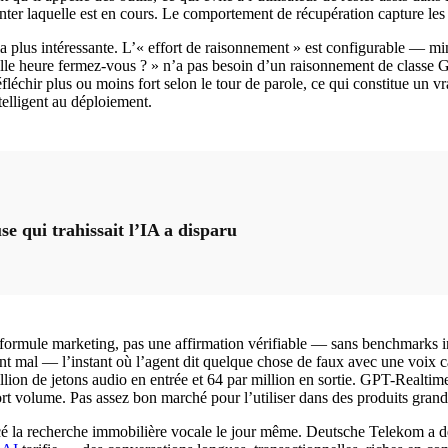
er laquelle est en cours. Le comportement de récupération capture les dé
e la plus intéressante. L’« effort de raisonnement » est configurable —
uelle heure fermez-vous ? » n’a pas besoin d’un raisonnement de classe
léchir plus ou moins fort selon le tour de parole, ce qui constitue un 
ntelligent au déploiement.
 qui trahissait l’IA a disparu
formule marketing, pas une affirmation vérifiable — sans benchmarks ind
 mal — l’instant où l’agent dit quelque chose de faux avec une voix ca
llion de jetons audio en entrée et 64 par million en sortie. GPT-Realti
t volume. Pas assez bon marché pour l’utiliser dans des produits grand 
ancé la recherche immobilière vocale le jour même. Deutsche Telekom a d