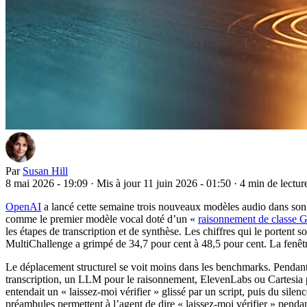
Par
Susan Hill
8 mai 2026 - 19:09
·
Mis à jour 11 juin 2026 - 01:50
·
4 min de lectur
OpenAI
a lancé cette semaine trois nouveaux modèles audio dans son
comme le premier modèle vocal doté d’un «
raisonnement de classe 
les étapes de transcription et de synthèse. Les chiffres qui le porten
MultiChallenge a grimpé de 34,7 pour cent à 48,5 pour cent. La fenêtr
Le déplacement structurel se voit moins dans les benchmarks. Pendant
transcription, un LLM pour le raisonnement, ElevenLabs ou Cartesia pou
entendait un « laissez-moi vérifier » glissé par un script, puis du sile
préambules permettent à l’agent de dire « laissez-moi vérifier » pendant q