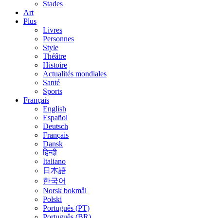
Stades
Art
Plus
Livres
Personnes
Style
Théâtre
Histoire
Actualités mondiales
Santé
Sports
Français
English
Español
Deutsch
Français
Dansk
हिन्दी
Italiano
日本語
한국어
Norsk bokmål
Polski
Português (PT)
Português (BR)