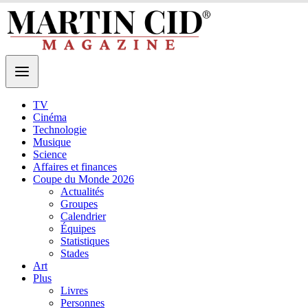
TV
Cinéma
Technologie
Musique
Science
Affaires et finances
Coupe du Monde 2026
Actualités
Groupes
Calendrier
Équipes
Statistiques
Stades
Art
Plus
Livres
Personnes