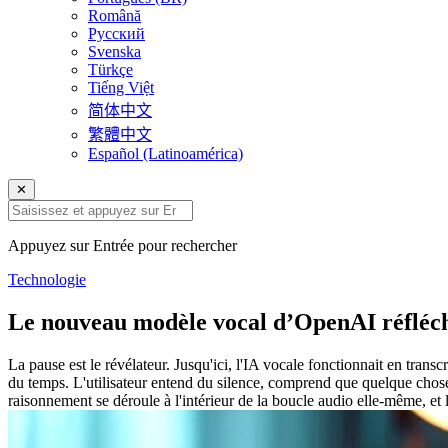
Română
Русский
Svenska
Türkçe
Tiếng Việt
简体中文
繁體中文
Español (Latinoamérica)
✕
Appuyez sur Entrée pour rechercher
Technologie
Le nouveau modèle vocal d’OpenAI réfléchit 
La pause est le révélateur. Jusqu'ici, l'IA vocale fonctionnait en tran
du temps. L'utilisateur entend du silence, comprend que quelque chose 
raisonnement se déroule à l'intérieur de la boucle audio elle-même, et l