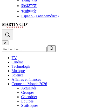
Tiếng Việt
简体中文
繁體中文
Español (Latinoamérica)
✕
TV
Cinéma
Technologie
Musique
Science
Affaires et finances
Coupe du Monde 2026
Actualités
Groupes
Calendrier
Équipes
Statistiques